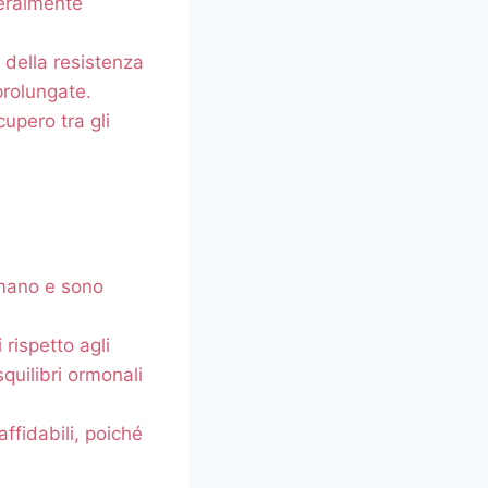
neralmente
della resistenza
prolungate.
upero tra gli
mano e sono
 rispetto agli
quilibri ormonali
fidabili, poiché