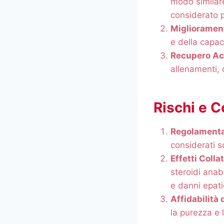
modo similare
considerato p
Migliorament
e della capac
Recupero Ac
allenamenti, 
Rischi e C
Regolamenta
considerati s
Effetti Collat
steroidi anab
e danni epati
Affidabilità d
la purezza e 