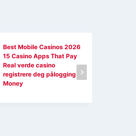
Best Mobile Casinos 2026
Posee l
15 Casino Apps That Pay
de casi
Real verde casino
Malina
registrere deg pålogging
Money