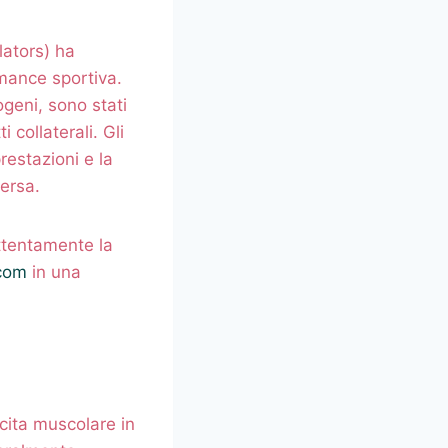
lators) ha
mance sportiva.
ogeni, sono stati
i collaterali. Gli
restazioni e la
ersa.
ttentamente la
.com
in una
cita muscolare in