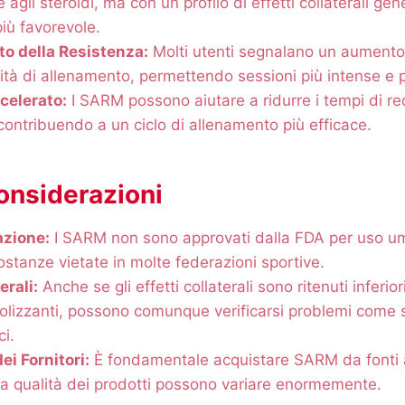
 agli steroidi, ma con un profilo di effetti collaterali ge
iù favorevole.
o della Resistenza:
Molti utenti segnalano un aumento 
ità di allenamento, permettendo sessioni più intense e 
celerato:
I SARM possono aiutare a ridurre i tempi di rec
contribuendo a un ciclo di allenamento più efficace.
onsiderazioni
zione:
I SARM non sono approvati dalla FDA per uso u
ostanze vietate in molte federazioni sportive.
erali:
Anche se gli effetti collaterali sono ritenuti inferiori
olizzanti, possono comunque verificarsi problemi come s
ci.
ei Fornitori:
È fondamentale acquistare SARM da fonti af
la qualità dei prodotti possono variare enormemente.