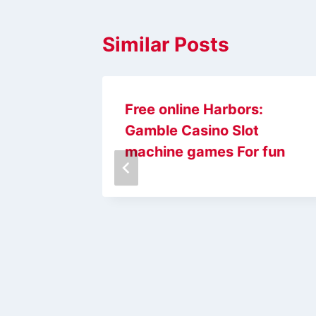
Similar Posts
Free online Harbors:
e Spree
Gamble Casino Slot
hment
machine games For fun
 game