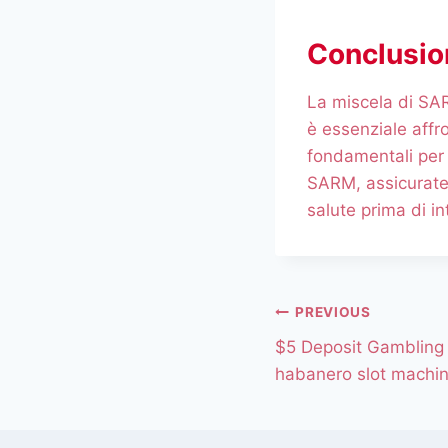
Conclusio
La miscela di SA
è essenziale affr
fondamentali per q
SARM, assicuratev
salute prima di i
PREVIOUS
$5 Deposit Gambling 
habanero slot machi