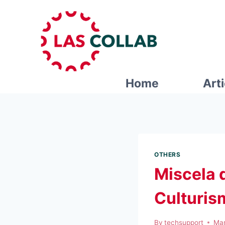
Home
Art
OTHERS
Miscela d
Culturis
By
techsupport
Mar