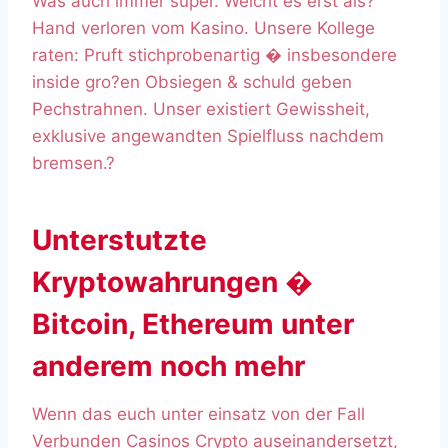
Was auch immer super. Weicht es erst als?
Hand verloren vom Kasino. Unsere Kollege
raten: Pruft stichprobenartig � insbesondere
inside gro?en Obsiegen & schuld geben
Pechstrahnen. Unser existiert Gewissheit,
exklusive angewandten Spielfluss nachdem
bremsen.?
Unterstutzte
Kryptowahrungen �
Bitcoin, Ethereum unter
anderem noch mehr
Wenn das euch unter einsatz von der Fall
Verbunden Casinos Crypto auseinandersetzt,