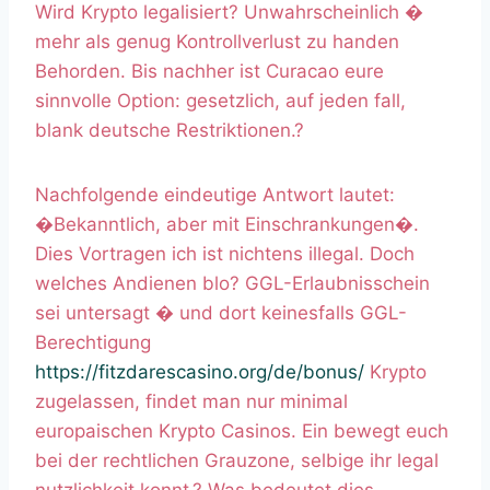
Wird Krypto legalisiert? Unwahrscheinlich �
mehr als genug Kontrollverlust zu handen
Behorden. Bis nachher ist Curacao eure
sinnvolle Option: gesetzlich, auf jeden fall,
blank deutsche Restriktionen.?
Nachfolgende eindeutige Antwort lautet:
�Bekanntlich, aber mit Einschrankungen�.
Dies Vortragen ich ist nichtens illegal. Doch
welches Andienen blo? GGL-Erlaubnisschein
sei untersagt � und dort keinesfalls GGL-
Berechtigung
https://fitzdarescasino.org/de/bonus/
Krypto
zugelassen, findet man nur minimal
europaischen Krypto Casinos. Ein bewegt euch
bei der rechtlichen Grauzone, selbige ihr legal