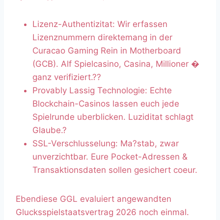
Lizenz-Authentizitat: Wir erfassen
Lizenznummern direktemang in der
Curacao Gaming Rein in Motherboard
(GCB). Alf Spielcasino, Casina, Millioner �
ganz verifiziert.??
Provably Lassig Technologie: Echte
Blockchain-Casinos lassen euch jede
Spielrunde uberblicken. Luziditat schlagt
Glaube.?
SSL-Verschlusselung: Ma?stab, zwar
unverzichtbar. Eure Pocket-Adressen &
Transaktionsdaten sollen gesichert coeur.
Ebendiese GGL evaluiert angewandten
Glucksspielstaatsvertrag 2026 noch einmal.