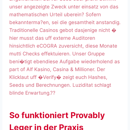
unser angezeigte Zweck unter einsatz von das
mathematischen Urteil uberein? Sofern
bekannterma?en, sei die gesamtheit anstandig.
Traditionelle Casinos gebot dasjenige nicht �
hier musst das uff externe Auditoren
hinsichtlich eCOGRA zuversicht, diese Monate
mutti Checks effektuieren. Unser Gruppe
beni�tigt ebendiese Aufgabe wiederholend as
part of Alf Kasino, Casina & Millioner. Der
Klicklaut uff �Verify� zeigt euch Hashes,
Seeds und Berechnungen. Luziditat schlagt
blinde Erwartung.??
So funktioniert Provably
Leger in der Praxis