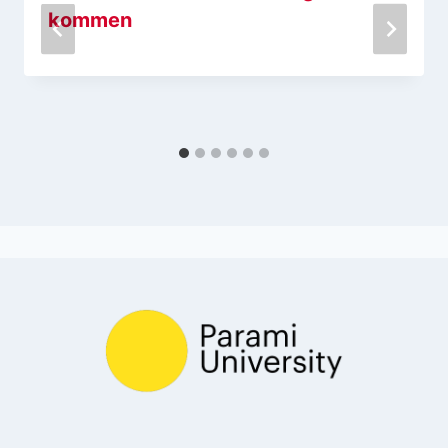
kommen