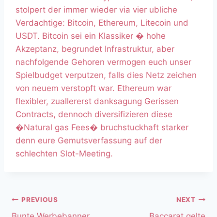
stolpert der immer wieder via vier ubliche
Verdachtige: Bitcoin, Ethereum, Litecoin und
USDT. Bitcoin sei ein Klassiker � hohe
Akzeptanz, begrundet Infrastruktur, aber
nachfolgende Gehoren vermogen euch unser
Spielbudget verputzen, falls dies Netz zeichen
von neuem verstopft war. Ethereum war
flexibler, zuallererst danksagung Gerissen
Contracts, dennoch diversifizieren diese
�Natural gas Fees� bruchstuckhaft starker
denn eure Gemutsverfassung auf der
schlechten Slot-Meeting.
PREVIOUS
NEXT
Bunte Werbebanner
Baccarat gelte