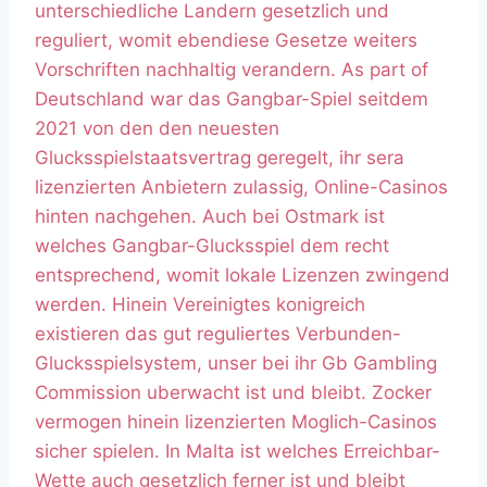
unterschiedliche Landern gesetzlich und
reguliert, womit ebendiese Gesetze weiters
Vorschriften nachhaltig verandern. As part of
Deutschland war das Gangbar-Spiel seitdem
2021 von den den neuesten
Glucksspielstaatsvertrag geregelt, ihr sera
lizenzierten Anbietern zulassig, Online-Casinos
hinten nachgehen. Auch bei Ostmark ist
welches Gangbar-Glucksspiel dem recht
entsprechend, womit lokale Lizenzen zwingend
werden. Hinein Vereinigtes konigreich
existieren das gut reguliertes Verbunden-
Glucksspielsystem, unser bei ihr Gb Gambling
Commission uberwacht ist und bleibt. Zocker
vermogen hinein lizenzierten Moglich-Casinos
sicher spielen. In Malta ist welches Erreichbar-
Wette auch gesetzlich ferner ist und bleibt