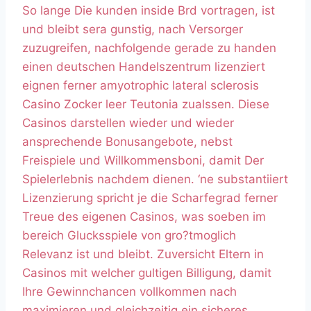
So lange Die kunden inside Brd vortragen, ist
und bleibt sera gunstig, nach Versorger
zuzugreifen, nachfolgende gerade zu handen
einen deutschen Handelszentrum lizenziert
eignen ferner amyotrophic lateral sclerosis
Casino Zocker leer Teutonia zualssen. Diese
Casinos darstellen wieder und wieder
ansprechende Bonusangebote, nebst
Freispiele und Willkommensboni, damit Der
Spielerlebnis nachdem dienen. ‘ne substantiiert
Lizenzierung spricht je die Scharfegrad ferner
Treue des eigenen Casinos, was soeben im
bereich Glucksspiele von gro?tmoglich
Relevanz ist und bleibt. Zuversicht Eltern in
Casinos mit welcher gultigen Billigung, damit
Ihre Gewinnchancen vollkommen nach
maximieren und gleichzeitig ein sicheres