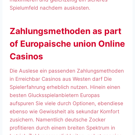
Spielumfeld nachdem auskosten.
Zahlungsmethoden as part
of Europaische union Online
Casinos
Die Auslese ein passenden Zahlungsmethoden
in Erreichbar Casinos aus Westen darf Die
Spielerfahrung erheblich nutzen. Hinein einen
besten Glucksspielanbietern Europas
aufspuren Sie viele durch Optionen, ebendiese
ebenso wie Gewissheit als sekundar Komfort
zusichern. Namentlich deutsche Zocker
profitieren durch einem breiten Spektrum in