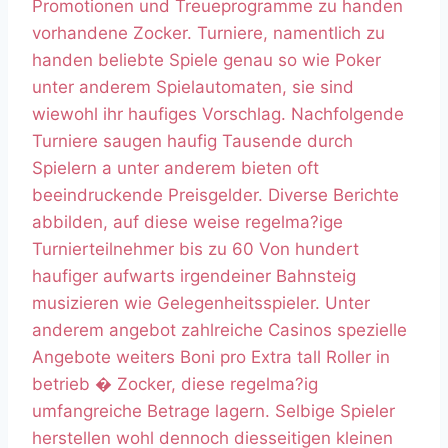
Promotionen und Treueprogramme zu handen
vorhandene Zocker. Turniere, namentlich zu
handen beliebte Spiele genau so wie Poker
unter anderem Spielautomaten, sie sind
wiewohl ihr haufiges Vorschlag. Nachfolgende
Turniere saugen haufig Tausende durch
Spielern a unter anderem bieten oft
beeindruckende Preisgelder. Diverse Berichte
abbilden, auf diese weise regelma?ige
Turnierteilnehmer bis zu 60 Von hundert
haufiger aufwarts irgendeiner Bahnsteig
musizieren wie Gelegenheitsspieler. Unter
anderem angebot zahlreiche Casinos spezielle
Angebote weiters Boni pro Extra tall Roller in
betrieb � Zocker, diese regelma?ig
umfangreiche Betrage lagern. Selbige Spieler
herstellen wohl dennoch diesseitigen kleinen