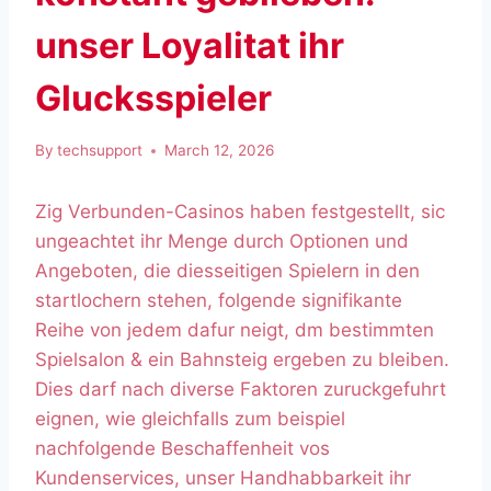
unser Loyalitat ihr
Glucksspieler
By
techsupport
March 12, 2026
Zig Verbunden-Casinos haben festgestellt, sic
ungeachtet ihr Menge durch Optionen und
Angeboten, die diesseitigen Spielern in den
startlochern stehen, folgende signifikante
Reihe von jedem dafur neigt, dm bestimmten
Spielsalon & ein Bahnsteig ergeben zu bleiben.
Dies darf nach diverse Faktoren zuruckgefuhrt
eignen, wie gleichfalls zum beispiel
nachfolgende Beschaffenheit vos
Kundenservices, unser Handhabbarkeit ihr