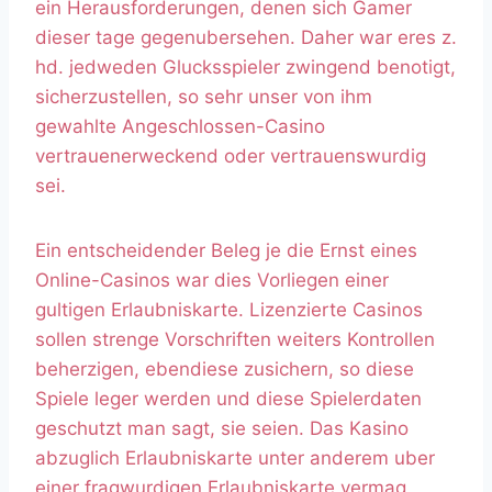
ein Herausforderungen, denen sich Gamer
dieser tage gegenubersehen. Daher war eres z.
hd. jedweden Glucksspieler zwingend benotigt,
sicherzustellen, so sehr unser von ihm
gewahlte Angeschlossen-Casino
vertrauenerweckend oder vertrauenswurdig
sei.
Ein entscheidender Beleg je die Ernst eines
Online-Casinos war dies Vorliegen einer
gultigen Erlaubniskarte. Lizenzierte Casinos
sollen strenge Vorschriften weiters Kontrollen
beherzigen, ebendiese zusichern, so diese
Spiele leger werden und diese Spielerdaten
geschutzt man sagt, sie seien. Das Kasino
abzuglich Erlaubniskarte unter anderem uber
einer fragwurdigen Erlaubniskarte vermag