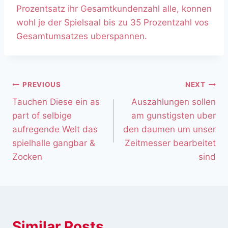
Prozentsatz ihr Gesamtkundenzahl alle, konnen
wohl je der Spielsaal bis zu 35 Prozentzahl vos
Gesamtumsatzes uberspannen.
PREVIOUS
NEXT
Tauchen Diese ein as
Auszahlungen sollen
part of selbige
am gunstigsten uber
aufregende Welt das
den daumen um unser
spielhalle gangbar &
Zeitmesser bearbeitet
Zocken
sind
Similar Posts