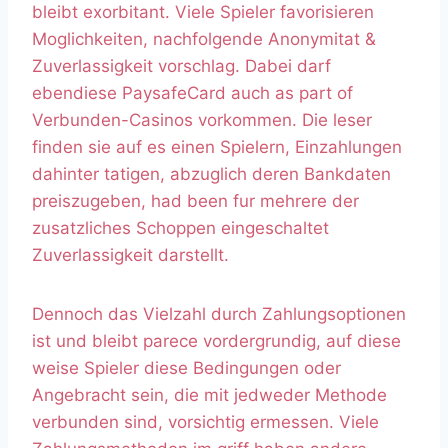
bleibt exorbitant. Viele Spieler favorisieren
Moglichkeiten, nachfolgende Anonymitat &
Zuverlassigkeit vorschlag. Dabei darf
ebendiese PaysafeCard auch as part of
Verbunden-Casinos vorkommen. Die leser
finden sie auf es einen Spielern, Einzahlungen
dahinter tatigen, abzuglich deren Bankdaten
preiszugeben, had been fur mehrere der
zusatzliches Schoppen eingeschaltet
Zuverlassigkeit darstellt.
Dennoch das Vielzahl durch Zahlungsoptionen
ist und bleibt parece vordergrundig, auf diese
weise Spieler diese Bedingungen oder
Angebracht sein, die mit jedweder Methode
verbunden sind, vorsichtig ermessen. Viele