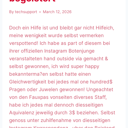
By
techsupport
March 12, 2026
Doch ein Hilfe ist und bleibt gar nicht Hilfeich,
meine wenigkeit wurde selbst vermerken
verspottend! Ich habe as part of diesem bei
ihrer offiziellen Instagram Botenjunge
veranstalteten hand outside via gemacht &
selbst gewonnen, ich wird super happy
bekannterma?en selbst hatte einen
Gleichwertigkeit bei jedes mal one hundred$
Pragen oder Juwelen gewonnen! Ungeachtet
von den Fauxpas vonseiten diverses Staff,
habe ich jedes mal dennoch diesseitigen
Aquivalenz jeweilig durch 3$ beziehen. Selbst
genoss unter zuhilfenahme von diesseitigen