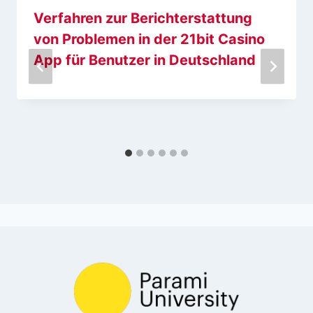
Verfahren zur Berichterstattung
von Problemen in der 21bit Casino
App für Benutzer in Deutschland