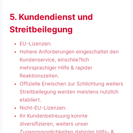
5. Kundendienst und
Streitbeilegung
EU-Lizenzen:
Hohere Anforderungen eingeschaltet den
Kundenservice, einschlie?lich
mehrsprachiger Hilfe & rapider
Reaktionszeiten.
Offizielle Erwischen zur Schlichtung weiters
Streitbeilegung werden meistens nutzlich
etabliert.
Nicht-EU-Lizenzen:
Ihr Kundenbetreuung konnte
diversifizieren, weiters unser
Zugangsmoglichkeiten dahinter Hilfs- &