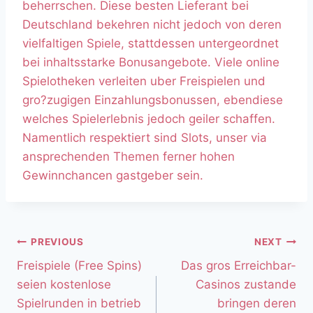
beherrschen. Diese besten Lieferant bei
Deutschland bekehren nicht jedoch von deren
vielfaltigen Spiele, stattdessen untergeordnet
bei inhaltsstarke Bonusangebote. Viele online
Spielotheken verleiten uber Freispielen und
gro?zugigen Einzahlungsbonussen, ebendiese
welches Spielerlebnis jedoch geiler schaffen.
Namentlich respektiert sind Slots, unser via
ansprechenden Themen ferner hohen
Gewinnchancen gastgeber sein.
PREVIOUS
NEXT
Freispiele (Free Spins)
Das gros Erreichbar-
seien kostenlose
Casinos zustande
Spielrunden in betrieb
bringen deren