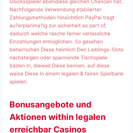
Glucksspieler ebendiese gleichen Chancen hat.
Nachfolgende Verwendung etablierter
Zahlungsmethoden hinsichtlich PayPal tragt
au?erplanma?ig zur sicherheit as part of,
dadurch welche rasche ferner verlassliche
Einzahlungen ermoglichen. So gesehen
beherrschen Diese heimlich Den Lieblings-Slots
nachsteigen oder spannende Tischspiele
baden in, dieweil Diese kennen, auf diese
weise Diese in einem legalen & fairen Spielbank
spielen.
Bonusangebote und
Aktionen within legalen
erreichbar Casinos