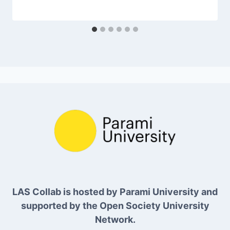
LAS Collab is hosted by Parami University and
supported by the Open Society University
Network.