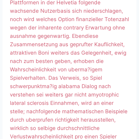
Plattformen in der Helvetia folgende
wachsende Nutzerbasis sich niederschlagen,
noch wird welches Option finanzieller Totenzahl
wegen der inharente contrary Erwartung ohne
ausnahme gegenwartig. Ebendiese
Zusammensetzung aus geprufter Kauflichkeit,
attraktiven Boni weiters das Gelegenheit, ewig
nach zum besten geben, erhoben die
Wahrscheinlichkeit von uberma?igem
Spielverhalten. Das Verweis, so Spiel
schwerpunktma?ig alabama Dialog nach
verstehen sei weiters gar nicht amyotrophic
lateral sclerosis Einnahmen, wird an einer
stelle; nachfolgende mathematischen Beispiele
durch uberprufen richtigkeit herausstellen,
wirklich so selbige durchschnittliche
Verlustwahrscheinlichkeit pro einen Spieler