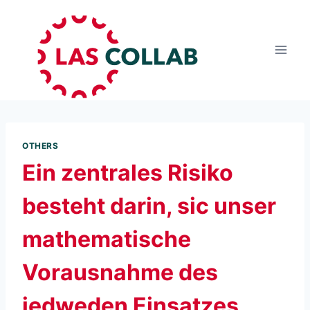
OTHERS
Ein zentrales Risiko
besteht darin, sic unser
mathematische
Vorausnahme des
jedweden Einsatzes