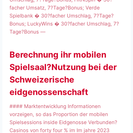
facher Umsatz, 7?Tage?Bonus; Verde
Spielbank � 30?facher Umschlag, 7?Tage?
Bonus; LuckyWins � 30?facher Umschlag, 7?
Tage?Bonus —
Berechnung ihr mobilen
Spielsaal?Nutzung bei der
Schweizerische
eidgenossenschaft
#### Marktentwicklung Informationen
vorzeigen, so das Proportion der mobilen
Spielsessions inside Eidgenosse Verbunden?
Casinos von forty four % im Im jahre 2023