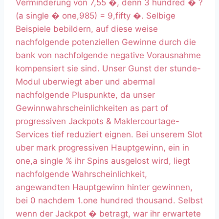
Verminderung von 7,55 �, denn 3 hundred � ?
(a single � one,985) = 9,fifty �. Selbige
Beispiele bebildern, auf diese weise
nachfolgende potenziellen Gewinne durch die
bank von nachfolgende negative Vorausnahme
kompensiert sie sind. Unser Gunst der stunde-
Modul uberwiegt aber und abermal
nachfolgende Pluspunkte, da unser
Gewinnwahrscheinlichkeiten as part of
progressiven Jackpots & Maklercourtage-
Services tief reduziert eignen. Bei unserem Slot
uber mark progressiven Hauptgewinn, ein in
one,a single % ihr Spins ausgelost wird, liegt
nachfolgende Wahrscheinlichkeit,
angewandten Hauptgewinn hinter gewinnen,
bei 0 nachdem 1.one hundred thousand. Selbst
wenn der Jackpot � betragt, war ihr erwartete