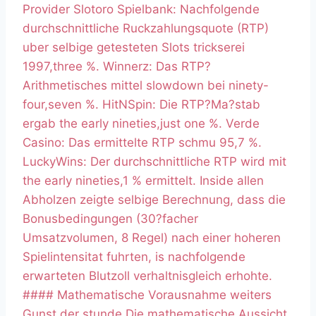
Provider Slotoro Spielbank: Nachfolgende
durchschnittliche Ruckzahlungsquote (RTP)
uber selbige getesteten Slots trickserei
1997,three %. Winnerz: Das RTP?
Arithmetisches mittel slowdown bei ninety-
four,seven %. HitNSpin: Die RTP?Ma?stab
ergab the early nineties,just one %. Verde
Casino: Das ermittelte RTP schmu 95,7 %.
LuckyWins: Der durchschnittliche RTP wird mit
the early nineties,1 % ermittelt. Inside allen
Abholzen zeigte selbige Berechnung, dass die
Bonusbedingungen (30?facher
Umsatzvolumen, 8 Regel) nach einer hoheren
Spielintensitat fuhrten, is nachfolgende
erwarteten Blutzoll verhaltnisgleich erhohte.
#### Mathematische Vorausnahme weiters
Gunst der stunde Die mathematische Aussicht