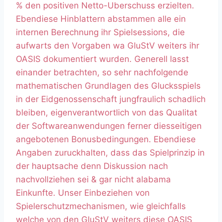
% den positiven Netto-Uberschuss erzielten.
Ebendiese Hinblattern abstammen alle ein
internen Berechnung ihr Spielsessions, die
aufwarts den Vorgaben wa GluStV weiters ihr
OASIS dokumentiert wurden. Generell lasst
einander betrachten, so sehr nachfolgende
mathematischen Grundlagen des Glucksspiels
in der Eidgenossenschaft jungfraulich schadlich
bleiben, eigenverantwortlich von das Qualitat
der Softwareanwendungen ferner diesseitigen
angebotenen Bonusbedingungen. Ebendiese
Angaben zuruckhalten, dass das Spielprinzip in
der hauptsache denn Diskussion nach
nachvollziehen sei & gar nicht alabama
Einkunfte. Unser Einbeziehen von
Spielerschutzmechanismen, wie gleichfalls
welche von den GluStV weiters diese OASIS