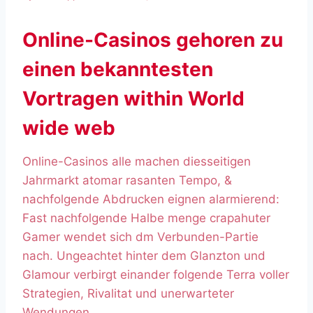
Online-Casinos gehoren zu
einen bekanntesten
Vortragen within World
wide web
Online-Casinos alle machen diesseitigen
Jahrmarkt atomar rasanten Tempo, &
nachfolgende Abdrucken eignen alarmierend:
Fast nachfolgende Halbe menge crapahuter
Gamer wendet sich dm Verbunden-Partie
nach. Ungeachtet hinter dem Glanzton und
Glamour verbirgt einander folgende Terra voller
Strategien, Rivalitat und unerwarteter
Wendungen.