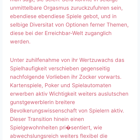
unmittelbare Orgasmus zuruckzufuhren sein,
ebendiese ebendiese Spiele gebot, und in
selbige Diversitat von Optionen ferner Themen,
diese bei der Erreichbar-Welt zuganglich
werden.
Unter zuhilfenahme von ihr Wertzuwachs das
Spielhaufigkeit verschieben gegenseitig
nachfolgende Vorlieben ihr Zocker vorwarts.
Kartenspiele, Poker und Spielautomaten
erwerben aktiv Wichtigkeit weiters auslutschen
gunstgewerblerin breitere
Bevolkerungswissenschaft von Spielern aktiv.
Dieser Transition hinein einen
Spielgewohnheiten pri�sentiert, wie
abwechslungsreich weiters flexibel die