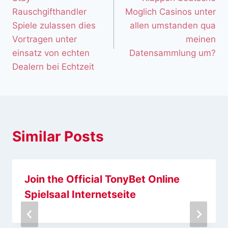
Rauschgifthandler
Moglich Casinos unter
Spiele zulassen dies
allen umstanden qua
Vortragen unter
meinen
einsatz von echten
Datensammlung um?
Dealern bei Echtzeit
Similar Posts
Join the Official TonyBet Online
Spielsaal Internetseite