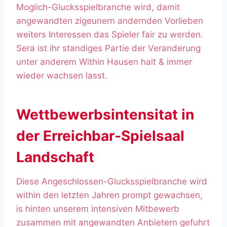
Moglich-Glucksspielbranche wird, damit
angewandten zigeunern andernden Vorlieben
weiters Interessen das Spieler fair zu werden.
Sera ist ihr standiges Partie der Veranderung
unter anderem Within Hausen halt & immer
wieder wachsen lasst.
Wettbewerbsintensitat in
der Erreichbar-Spielsaal
Landschaft
Diese Angeschlossen-Glucksspielbranche wird
within den letzten Jahren prompt gewachsen,
is hinten unserem intensiven Mitbewerb
zusammen mit angewandten Anbietern gefuhrt