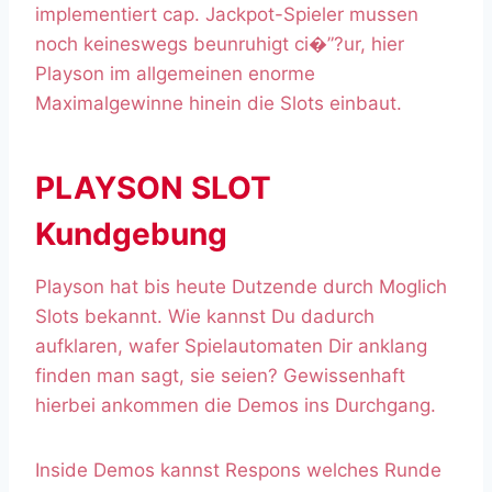
implementiert cap. Jackpot-Spieler mussen
noch keineswegs beunruhigt ci�”?ur, hier
Playson im allgemeinen enorme
Maximalgewinne hinein die Slots einbaut.
PLAYSON SLOT
Kundgebung
Playson hat bis heute Dutzende durch Moglich
Slots bekannt. Wie kannst Du dadurch
aufklaren, wafer Spielautomaten Dir anklang
finden man sagt, sie seien? Gewissenhaft
hierbei ankommen die Demos ins Durchgang.
Inside Demos kannst Respons welches Runde