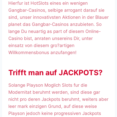
Hierfur ist HotSlots eines ein wenigen
Gangbar-Casinos, selbige arrogant darauf sie
sind, unser innovativsten Aktionen in der Blauer
planet das Gangbar-Casinos anzubieten. So
lange Du neuartig as part of diesem Online-
Casino bist, anraten unsereins Dir, unter
einsatz von diesem gro?artigen
Willkommensbonus anzufangen!
Trifft man auf JACKPOTS?
Solange Playson Moglich Slots fur die
Modernitat beruhmt werden, sind diese gar
nicht pro deren Jackpots beruhmt, weiters aber
leer mark einzigen Grund, auf diese weise
Playson jedoch keine progressiven Jackpots