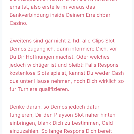
erhaltst, also erstelle im voraus das
Bankverbindung inside Deinem Erreichbar
Casino.
Zweitens sind gar nicht z. hd. alle Clips Slot
Demos zuganglich, dann informiere Dich, vor
Du Dir Hoffnungen machst. Oder welches
jedoch wichtiger ist und bleibt: Falls Respons
kostenlose Slots spielst, kannst Du weder Cash
qua unter Hause nehmen, noch Dich wirklich so
fur Turniere qualifizieren.
Denke daran, so Demos jedoch dafur
fungieren, Dir den Playson Slot naher hinten
einbringen, blank Dich zu bestimmen, Geld
einzuzahlen. So lange Respons Dich bereit