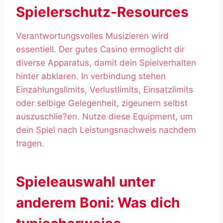
Spielerschutz-Resources
Verantwortungsvolles Musizieren wird
essentiell. Der gutes Casino ermoglicht dir
diverse Apparatus, damit dein Spielverhalten
hinter abklaren. In verbindung stehen
Einzahlungslimits, Verlustlimits, Einsatzlimits
oder selbige Gelegenheit, zigeunern selbst
auszuschlie?en. Nutze diese Equipment, um
dein Spiel nach Leistungsnachweis nachdem
tragen.
Spieleauswahl unter
anderem Boni: Was dich