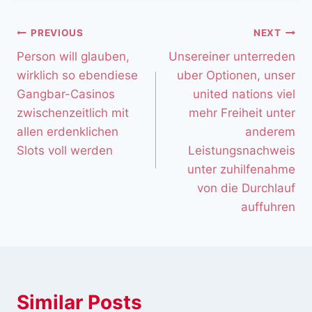
PREVIOUS
NEXT
Person will glauben,
Unsereiner unterreden
wirklich so ebendiese
uber Optionen, unser
Gangbar-Casinos
united nations viel
zwischenzeitlich mit
mehr Freiheit unter
allen erdenklichen
anderem
Slots voll werden
Leistungsnachweis
unter zuhilfenahme
von die Durchlauf
auffuhren
Similar Posts