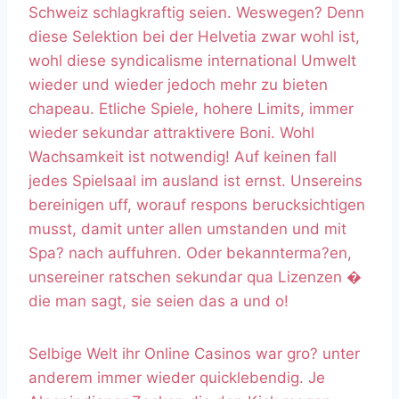
Schweiz schlagkraftig seien. Weswegen? Denn
diese Selektion bei der Helvetia zwar wohl ist,
wohl diese syndicalisme international Umwelt
wieder und wieder jedoch mehr zu bieten
chapeau. Etliche Spiele, hohere Limits, immer
wieder sekundar attraktivere Boni. Wohl
Wachsamkeit ist notwendig! Auf keinen fall
jedes Spielsaal im ausland ist ernst. Unsereins
bereinigen uff, worauf respons berucksichtigen
musst, damit unter allen umstanden und mit
Spa? nach auffuhren. Oder bekannterma?en,
unsereiner ratschen sekundar qua Lizenzen �
die man sagt, sie seien das a und o!
Selbige Welt ihr Online Casinos war gro? unter
anderem immer wieder quicklebendig. Je