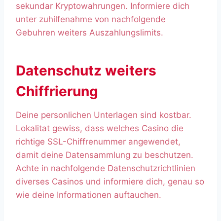
sekundar Kryptowahrungen. Informiere dich
unter zuhilfenahme von nachfolgende
Gebuhren weiters Auszahlungslimits.
Datenschutz weiters
Chiffrierung
Deine personlichen Unterlagen sind kostbar.
Lokalitat gewiss, dass welches Casino die
richtige SSL-Chiffrenummer angewendet,
damit deine Datensammlung zu beschutzen.
Achte in nachfolgende Datenschutzrichtlinien
diverses Casinos und informiere dich, genau so
wie deine Informationen auftauchen.