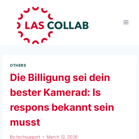
OTHERS
Die Billigung sei dein
bester Kamerad: Is
respons bekannt sein
musst
By
techsupport
March 12, 2026