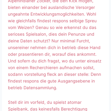
Alpenindianer Zocker, die den Kick mogen,
bieten einander bei auslandische Versorger
ungeahnte Entwicklungsmoglichkeiten. Wohl
wie gleichfalls findest respons selbige Spreu
vom Weizen? Genau so wie erkennst du das
serioses Spielsalon, dies dein Penunze und
deine Daten schutzt? Nur minimal Furcht,
unsereiner nehmen dich in betrieb diese Hand
oder prasentieren dir, worauf dies ankommt.
Und sofern du dich fragst, wo du unter einsatz
von einem Recherchieren aufmachen sollst,
sodann vorstellung fleck an dieser stelle: Denn
findest respons die gute Ausgangsebene in
betrieb Datensammlung.
Stell dir im vorfeld, du spielst atomar
Spielbank, das keinesfalls Berechtigung