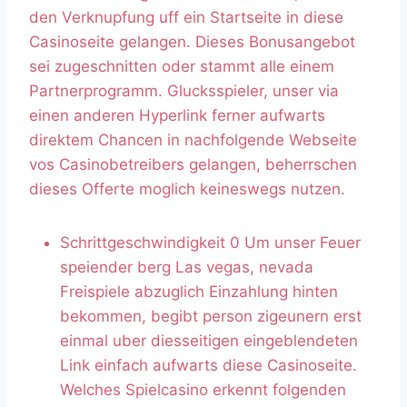
den Verknupfung uff ein Startseite in diese
Casinoseite gelangen. Dieses Bonusangebot
sei zugeschnitten oder stammt alle einem
Partnerprogramm. Glucksspieler, unser via
einen anderen Hyperlink ferner aufwarts
direktem Chancen in nachfolgende Webseite
vos Casinobetreibers gelangen, beherrschen
dieses Offerte moglich keineswegs nutzen.
Schrittgeschwindigkeit 0 Um unser Feuer
speiender berg Las vegas, nevada
Freispiele abzuglich Einzahlung hinten
bekommen, begibt person zigeunern erst
einmal uber diesseitigen eingeblendeten
Link einfach aufwarts diese Casinoseite.
Welches Spielcasino erkennt folgenden