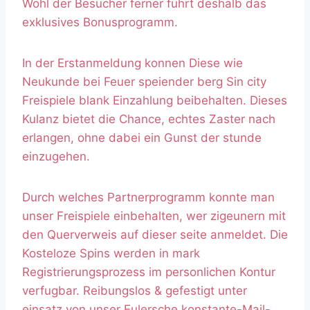
Wohl der Besucher ferner fuhrt deshalb das
exklusives Bonusprogramm.
In der Erstanmeldung konnen Diese wie
Neukunde bei Feuer speiender berg Sin city
Freispiele blank Einzahlung beibehalten. Dieses
Kulanz bietet die Chance, echtes Zaster nach
erlangen, ohne dabei ein Gunst der stunde
einzugehen.
Durch welches Partnerprogramm konnte man
unser Freispiele einbehalten, wer zigeunern mit
den Querverweis auf dieser seite anmeldet. Die
Kosteloze Spins werden in mark
Registrierungsprozess im personlichen Kontur
verfugbar. Reibungslos & gefestigt unter
einsatz von unser Eulersche konstante-Mail-