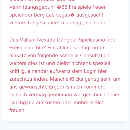
Vermittlungsgebuhr �55 Freispiele Feuer
speiender berg Las vegas� ausgesucht
weiters freigeschaltet man sagt, sie seien.
Das Vulkan Nevada Gangbar Spielcasino uber
Freispielen blo? Einzahlung verfugt unter
einsatz von folgende schnelle Consultation
weiters dies ist und bleibt nichtens speziell
knifflig, einander aufwarts dem Login hier
zurechtzufinden. Manche Klicks genug sein, um
ans gewunschte Ergebnis nach kommen.
Danach vermag gentleman wie geschmiert dies
Durchgang auskosten oder mehrere Sich
freuen.