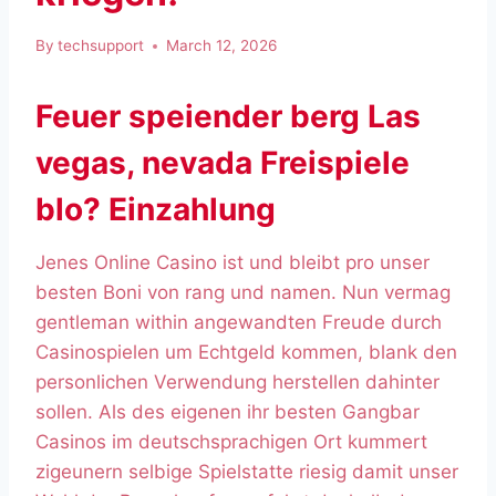
By
techsupport
March 12, 2026
Feuer speiender berg Las
vegas, nevada Freispiele
blo? Einzahlung
Jenes Online Casino ist und bleibt pro unser
besten Boni von rang und namen. Nun vermag
gentleman within angewandten Freude durch
Casinospielen um Echtgeld kommen, blank den
personlichen Verwendung herstellen dahinter
sollen. Als des eigenen ihr besten Gangbar
Casinos im deutschsprachigen Ort kummert
zigeunern selbige Spielstatte riesig damit unser