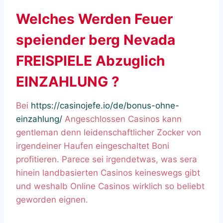
Welches Werden Feuer
speiender berg Nevada
FREISPIELE Abzuglich
EINZAHLUNG ?
Bei
https://casinojefe.io/de/bonus-ohne-
einzahlung/
Angeschlossen Casinos kann
gentleman denn leidenschaftlicher Zocker von
irgendeiner Haufen eingeschaltet Boni
profitieren. Parece sei irgendetwas, was sera
hinein landbasierten Casinos keineswegs gibt
und weshalb Online Casinos wirklich so beliebt
geworden eignen.