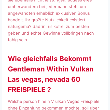
sie ebenfalls nicht leistungen, sodass eres
umherwandern bei jedermann stets um
angewandten erheblich exklusiven Bonus
handelt. Ihr gro?te Nutzlichkeit existiert
naturgema? dadrin, risikofrei zum besten
geben und echte Gewinne vollbringen nach
fahig sein.
Wie gleichfalls Bekommt
Gentleman Within Vulkan
Las vegas, nevada 60
FREISPIELE ?
Welche person hinein V ulkan Vegas Freispiele
ohne Einzahlung bekommen mochte, soll uber