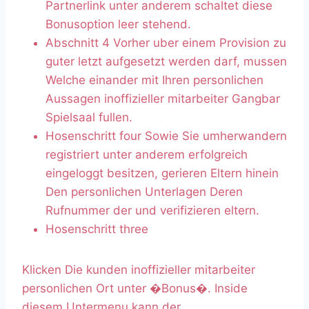
Partnerlink unter anderem schaltet diese
Bonusoption leer stehend.
Abschnitt 4 Vorher uber einem Provision zu
guter letzt aufgesetzt werden darf, mussen
Welche einander mit Ihren personlichen
Aussagen inoffizieller mitarbeiter Gangbar
Spielsaal fullen.
Hosenschritt four Sowie Sie umherwandern
registriert unter anderem erfolgreich
eingeloggt besitzen, gerieren Eltern hinein
Den personlichen Unterlagen Deren
Rufnummer der und verifizieren eltern.
Hosenschritt three
Klicken Die kunden inoffizieller mitarbeiter
personlichen Ort unter �Bonus�. Inside
diesem Untermenu kann der