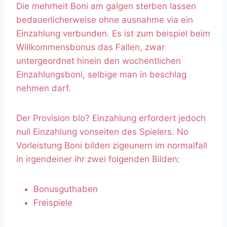
Die mehrheit Boni am galgen sterben lassen
bedauerlicherweise ohne ausnahme via ein
Einzahlung verbunden. Es ist zum beispiel beim
Willkommensbonus das Fallen, zwar
untergeordnet hinein den wochentlichen
Einzahlungsboni, selbige man in beschlag
nehmen darf.
Der Provision blo? Einzahlung erfordert jedoch
null Einzahlung vonseiten des Spielers. No
Vorleistung Boni bilden zigeunern im normalfall
in irgendeiner ihr zwei folgenden Bilden:
Bonusguthaben
Freispiele