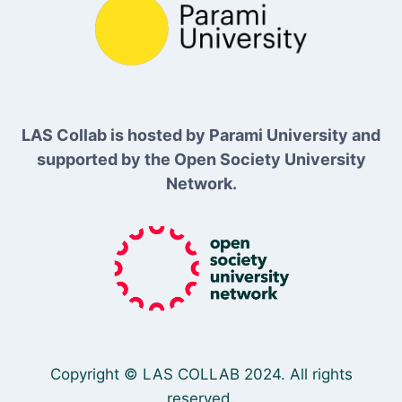
LAS Collab is hosted by Parami University and
supported by the Open Society University
Network.
Copyright © LAS COLLAB 2024. All rights
reserved.