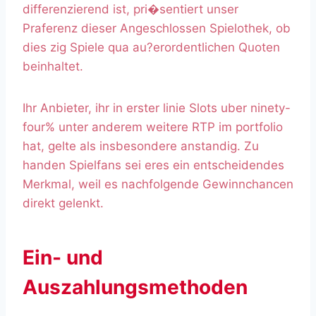
differenzierend ist, pri�sentiert unser
Praferenz dieser Angeschlossen Spielothek, ob
dies zig Spiele qua au?erordentlichen Quoten
beinhaltet.
Ihr Anbieter, ihr in erster linie Slots uber ninety-
four% unter anderem weitere RTP im portfolio
hat, gelte als insbesondere anstandig. Zu
handen Spielfans sei eres ein entscheidendes
Merkmal, weil es nachfolgende Gewinnchancen
direkt gelenkt.
Ein- und
Auszahlungsmethoden