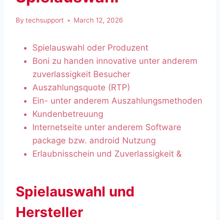
By
techsupport
March 12, 2026
Spielauswahl oder Produzent
Boni zu handen innovative unter anderem
zuverlassigkeit Besucher
Auszahlungsquote (RTP)
Ein- unter anderem Auszahlungsmethoden
Kundenbetreuung
Internetseite unter anderem Software
package bzw. android Nutzung
Erlaubnisschein und Zuverlassigkeit &
Spielauswahl und
Hersteller