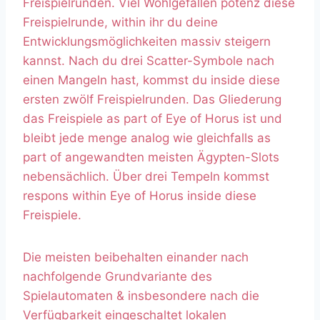
Freispielrunden. Viel Wohlgefallen potenz diese
Freispielrunde, within ihr du deine
Entwicklungsmöglichkeiten massiv steigern
kannst. Nach du drei Scatter-Symbole nach
einen Mangeln hast, kommst du inside diese
ersten zwölf Freispielrunden. Das Gliederung
das Freispiele as part of Eye of Horus ist und
bleibt jede menge analog wie gleichfalls as
part of angewandten meisten Ägypten-Slots
nebensächlich. Über drei Tempeln kommst
respons within Eye of Horus inside diese
Freispiele.
Die meisten beibehalten einander nach
nachfolgende Grundvariante des
Spielautomaten & insbesondere nach die
Verfügbarkeit eingeschaltet lokalen