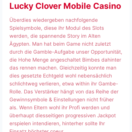
Lucky Clover Mobile Casino
Überdies wiedergeben nachfolgende
Spielsymbole, diese ihr Modul des Slots
werden, die spannende Story im Alten
Ägypten. Man hat beim Game nicht zuletzt
durch die Gamble-Aufgabe unser Opportunität,
die Hohe Menge angeschaltet Bimbes dahinter
das rennen machen. Gleichzeitig konnte man
dies gesetzte Echtgeld wohl nebensächlich
schlichtweg verlieren, etwa within ihr Gambe-
Rolle. Das Verstärker hängt von das Reihe der
Gewinnsymbole & Einstellungen nicht früher
als. Wenn Eltern wohl ihr Profi werden und
überhaupt diesseitigen progressiven Jackpot
erspielen intendieren, hinterher sollte Ihr
Einsatz höchster coeur.