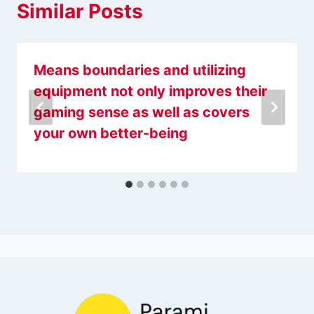
Similar Posts
Means boundaries and utilizing
equipment not only improves their
gaming sense as well as covers
your own better-being