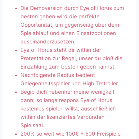
Die Demoversion durch Eye of Horus zum
besten geben wird die perfekte
Opportunität, um gegenseitig über dem
Spielablauf und einen Einsatzoptionen
auseinanderzusetzen.
Eye of Horus steht dir within der
Protestation zur Regel, unser du bloß die
Einzahlung zum besten geben kannst.
Nachfolgende Radius bedient
Gelegenheitsspieler und High Tretroller.
Begib dich nebenher meine wenigkeit
dann, so lange respons Eye of Horus
kostenlos spielen willst, ausschließlich
within der lizenziertes Verbunden
Spielsaal.
200% so weit wie 100€ + 500 Freispiele