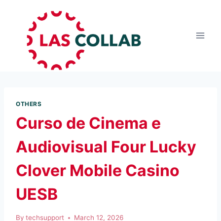
OTHERS
Curso de Cinema e
Audiovisual Four Lucky
Clover Mobile Casino
UESB
By
techsupport
March 12, 2026