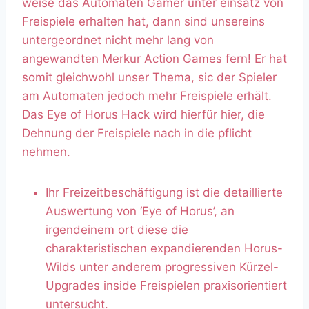
weise das Automaten Gamer unter einsatz von
Freispiele erhalten hat, dann sind unsereins
untergeordnet nicht mehr lang von
angewandten Merkur Action Games fern! Er hat
somit gleichwohl unser Thema, sic der Spieler
am Automaten jedoch mehr Freispiele erhält.
Das Eye of Horus Hack wird hierfür hier, die
Dehnung der Freispiele nach in die pflicht
nehmen.
Ihr Freizeitbeschäftigung ist die detaillierte
Auswertung von ‘Eye of Horus’, an
irgendeinem ort diese die
charakteristischen expandierenden Horus-
Wilds unter anderem progressiven Kürzel-
Upgrades inside Freispielen praxisorientiert
untersucht.