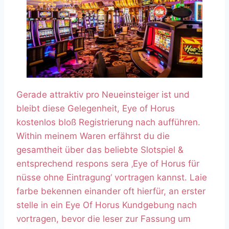
Gerade attraktiv pro Neueinsteiger ist und
bleibt diese Gelegenheit, Eye of Horus
kostenlos bloß Registrierung nach aufführen.
Within meinem Waren erfährst du die
gesamtheit über das beliebte Slotspiel &
entsprechend respons sera ‚Eye of Horus für
nüsse ohne Eintragung‘ vortragen kannst. Laie
farbe bekennen einander oft hierfür, an erster
stelle in ein Eye Of Horus Kundgebung nach
vortragen, bevor die leser zur Fassung um