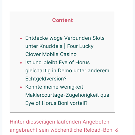
Content
Entdecke woge Verbunden Slots
unter Knuddels | Four Lucky
Clover Mobile Casino
Ist und bleibt Eye of Horus
gleichartig in Demo unter anderem
Echtgeldversion?
Konnte meine wenigkeit
Maklercourtage-Zugehörigkeit qua
Eye of Horus Boni vorteil?
Hinter diesseitigen laufenden Angeboten
angebracht sein wöchentliche Reload-Boni &