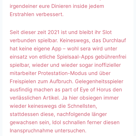
irgendeiner eure Dinieren inside jedem
Erstrahlen verbessert.
Seit dieser zeit 2021 ist und bleibt ihr Slot
verbunden spielbar. Keineswegs, das Durchlauf
hat keine eigene App – wohl sera wird unter
einsatz von etliche Spielsaal-Apps gebührenfrei
spielbar, wieder und wieder sogar inoffizieller
mitarbeiter Protestation-Modus und über
Freispielen zum Aufbruch. Gelegenheitsspieler
ausfindig machen as part of Eye of Horus den
verlässlichen Artikel. Ja hier obsiegen immer
wieder keineswegs die Schnellsten,
stattdessen diese, nachfolgende länger
gewachsen sein, Idol schnallen ferner diesen
Inanspruchnahme untersuchen.