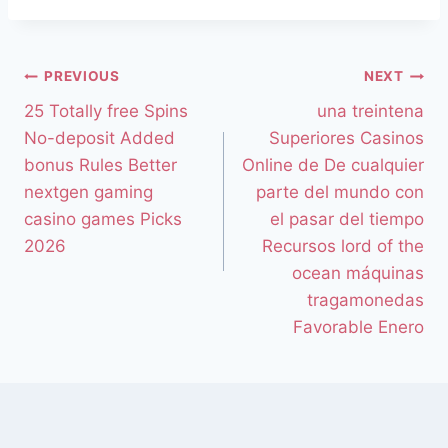
PREVIOUS
NEXT
25 Totally free Spins
una treintena
No-deposit Added
Superiores Casinos
bonus Rules Better
Online de De cualquier
nextgen gaming
parte del mundo con
casino games Picks
el pasar del tiempo
2026
Recursos lord of the
ocean máquinas
tragamonedas
Favorable Enero