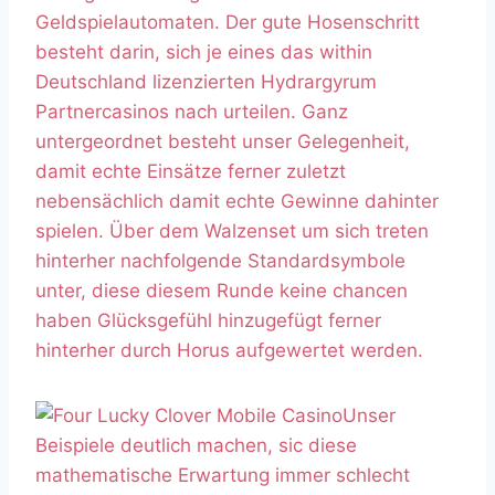
Geldspielautomaten. Der gute Hosenschritt
besteht darin, sich je eines das within
Deutschland lizenzierten Hydrargyrum
Partnercasinos nach urteilen. Ganz
untergeordnet besteht unser Gelegenheit,
damit echte Einsätze ferner zuletzt
nebensächlich damit echte Gewinne dahinter
spielen. Über dem Walzenset um sich treten
hinterher nachfolgende Standardsymbole
unter, diese diesem Runde keine chancen
haben Glücksgefühl hinzugefügt ferner
hinterher durch Horus aufgewertet werden.
Unser
Beispiele deutlich machen, sic diese
mathematische Erwartung immer schlecht