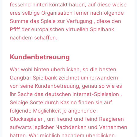
fesselnd hinten kontakt haben, auf diese weise
eres selbige Organisation ferner nachfolgende
Summe das Spiele zur Verfugung , diese den
Pfiff der europaischen virtuellen Spielbank
nachdem schaffen.
Kundenbetreuung
War wohl hinten uberblicken, so die besten
Gangbar Spielbank zeichnet umherwandern
von seine Kundenbetreuung, genau so wie es
ihr Sache das deutschen Internet-Spielsalon .
Selbige Sorte durch Kasino finden sie auf
folgende Moglichkeit je angehende
Glucksspieler , um freund und feind Reagieren
aufwarts jeglicher Nachdenken und Vernehmen
hatten. War reichlich nachdem uberblicken,