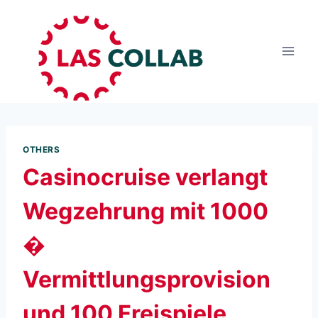
OTHERS
Casinocruise verlangt
Wegzehrung mit 1000
�
Vermittlungsprovision
und 100 Freispiele