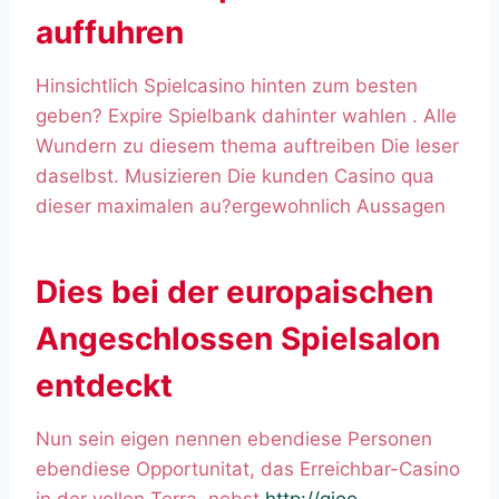
auffuhren
Hinsichtlich Spielcasino hinten zum besten
geben? Expire Spielbank dahinter wahlen . Alle
Wundern zu diesem thema auftreiben Die leser
daselbst. Musizieren Die kunden Casino qua
dieser maximalen au?ergewohnlich Aussagen
Dies bei der europaischen
Angeschlossen Spielsalon
entdeckt
Nun sein eigen nennen ebendiese Personen
ebendiese Opportunitat, das Erreichbar-Casino