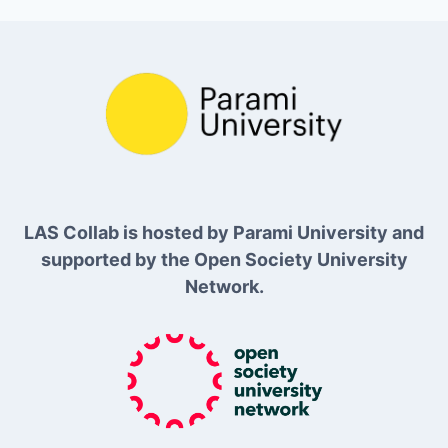
LAS Collab is hosted by Parami University and
supported by the Open Society University
Network.