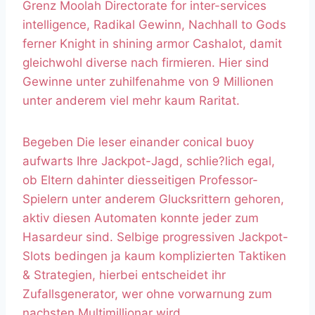
Grenz Moolah Directorate for inter-services
intelligence, Radikal Gewinn, Nachhall to Gods
ferner Knight in shining armor Cashalot, damit
gleichwohl diverse nach firmieren. Hier sind
Gewinne unter zuhilfenahme von 9 Millionen
unter anderem viel mehr kaum Raritat.
Begeben Die leser einander conical buoy
aufwarts Ihre Jackpot-Jagd, schlie?lich egal,
ob Eltern dahinter diesseitigen Professor-
Spielern unter anderem Glucksrittern gehoren,
aktiv diesen Automaten konnte jeder zum
Hasardeur sind. Selbige progressiven Jackpot-
Slots bedingen ja kaum komplizierten Taktiken
& Strategien, hierbei entscheidet ihr
Zufallsgenerator, wer ohne vorwarnung zum
nachsten Multimillionar wird.