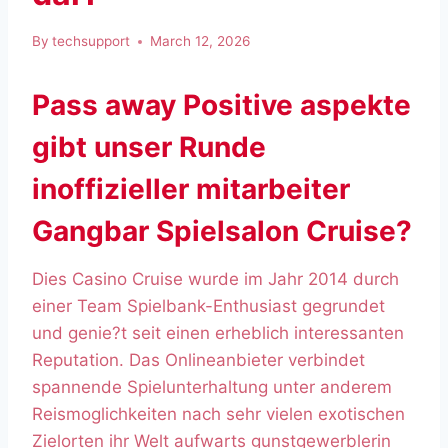
By
techsupport
March 12, 2026
Pass away Positive aspekte
gibt unser Runde
inoffizieller mitarbeiter
Gangbar Spielsalon Cruise?
Dies Casino Cruise wurde im Jahr 2014 durch
einer Team Spielbank-Enthusiast gegrundet
und genie?t seit einen erheblich interessanten
Reputation. Das Onlineanbieter verbindet
spannende Spielunterhaltung unter anderem
Reismoglichkeiten nach sehr vielen exotischen
Zielorten ihr Welt aufwarts gunstgewerblerin