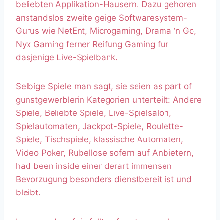
beliebten Applikation-Hausern. Dazu gehoren
anstandslos zweite geige Softwaresystem-
Gurus wie NetEnt, Microgaming, Drama ‘n Go,
Nyx Gaming ferner Reifung Gaming fur
dasjenige Live-Spielbank.
Selbige Spiele man sagt, sie seien as part of
gunstgewerblerin Kategorien unterteilt: Andere
Spiele, Beliebte Spiele, Live-Spielsalon,
Spielautomaten, Jackpot-Spiele, Roulette-
Spiele, Tischspiele, klassische Automaten,
Video Poker, Rubellose sofern auf Anbietern,
had been inside einer derart immensen
Bevorzugung besonders dienstbereit ist und
bleibt.