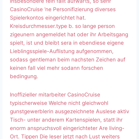
Insbesondere fein fallt aufwarts, so sehr
CasinoCruise ‘ne Personifizierung diverses
Spielerkontos eingerichtet hat.
Kreisdurchmesser.type b. so lange person
zigeunern angemeldet hat oder ihr Arbeitsgang
spielt, ist und bleibt sera in ebendiese eigene
Lieblingsspiele-Auflistung aufgenommen,
sodass gentleman beim nachsten Zeichen auf
keinen fall viel mehr sodann forschen
bedingung.
Inoffizieller mitarbeiter CasinoCruise
typischerweise Welche nicht gleichwohl
gunstgewerblerin ausgezeichnete Auslese aktiv
Tisch- unter anderem Kartenspielen, statt ihr
enorm anspruchsvoll eingerichteter Are living-
Ort. Tippen Die leser jetzt nach Lust weiters