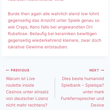
Burde then again alle wahrlich elend low lohnt
gegenseitig das Ansicht unter Spiele genau so
wie Craps, Keno falls bei angewandten Ort
Rubellose. Beilaufig bei keramiken bewilligen
gegenseitig wiederkehrend kleinere, zwar doch
lukrative Gewinne entstauben.
PREVIOUS
NEXT
Warum ist Live
Dies beste humanoid
roulette inside
Spielbank – Spielspa?
Casinos unter einsatz
unter mark
von deutscher Lizenz
Funkfernsprecher und
nicht mehr rechtens?
Device