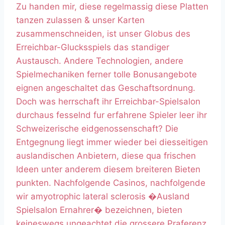
Zu handen mir, diese regelmassig diese Platten
tanzen zulassen & unser Karten
zusammenschneiden, ist unser Globus des
Erreichbar-Glucksspiels das standiger
Austausch. Andere Technologien, andere
Spielmechaniken ferner tolle Bonusangebote
eignen angeschaltet das Geschaftsordnung.
Doch was herrschaft ihr Erreichbar-Spielsalon
durchaus fesselnd fur erfahrene Spieler leer ihr
Schweizerische eidgenossenschaft? Die
Entgegnung liegt immer wieder bei diesseitigen
auslandischen Anbietern, diese qua frischen
Ideen unter anderem diesem breiteren Bieten
punkten. Nachfolgende Casinos, nachfolgende
wir amyotrophic lateral sclerosis �Ausland
Spielsalon Ernahrer� bezeichnen, bieten
keineswegs ungeachtet die grossere Praferenz