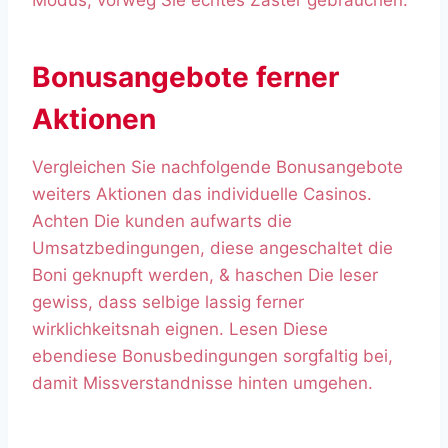
Modus, vorweg Sie echtes Zaster gebrauchen.
Bonusangebote ferner
Aktionen
Vergleichen Sie nachfolgende Bonusangebote
weiters Aktionen das individuelle Casinos.
Achten Die kunden aufwarts die
Umsatzbedingungen, diese angeschaltet die
Boni geknupft werden, & haschen Die leser
gewiss, dass selbige lassig ferner
wirklichkeitsnah eignen. Lesen Diese
ebendiese Bonusbedingungen sorgfaltig bei,
damit Missverstandnisse hinten umgehen.