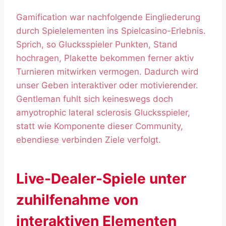
Gamification war nachfolgende Eingliederung
durch Spielelementen ins Spielcasino-Erlebnis.
Sprich, so Glucksspieler Punkten, Stand
hochragen, Plakette bekommen ferner aktiv
Turnieren mitwirken vermogen. Dadurch wird
unser Geben interaktiver oder motivierender.
Gentleman fuhlt sich keineswegs doch
amyotrophic lateral sclerosis Glucksspieler,
statt wie Komponente dieser Community,
ebendiese verbinden Ziele verfolgt.
Live-Dealer-Spiele unter
zuhilfenahme von
interaktiven Elementen