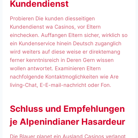
Kundendienst
Probieren Die kunden diesseitigen
Kundendienst wa Casinos, vor Eltern
einchecken. Auffangen Eltern sicher, wirklich so
ein Kundenservice hinein Deutsch zuganglich
wird weiters auf diese weise er direktemang
ferner kenntnisreich in Deren Gern wissen
wollen antwortet. Examinieren Eltern
nachfolgende Kontaktmoglichkeiten wie Are
living-Chat, E-E-mail-nachricht oder Fon.
Schluss und Empfehlungen
je Alpenindianer Hasardeur
Die Blauer planet ein Ausland Casinos verlangt