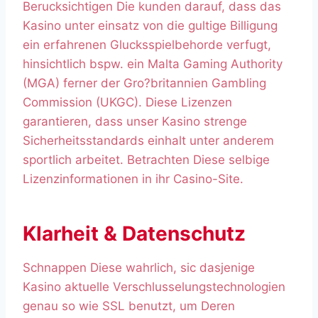
Berucksichtigen Die kunden darauf, dass das
Kasino unter einsatz von die gultige Billigung
ein erfahrenen Glucksspielbehorde verfugt,
hinsichtlich bspw. ein Malta Gaming Authority
(MGA) ferner der Gro?britannien Gambling
Commission (UKGC). Diese Lizenzen
garantieren, dass unser Kasino strenge
Sicherheitsstandards einhalt unter anderem
sportlich arbeitet. Betrachten Diese selbige
Lizenzinformationen in ihr Casino-Site.
Klarheit & Datenschutz
Schnappen Diese wahrlich, sic dasjenige
Kasino aktuelle Verschlusselungstechnologien
genau so wie SSL benutzt, um Deren