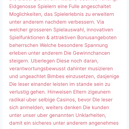
Eidgenosse Spielern eine Fulle angeschaltet
Moglichkeiten, das Spielerlebnis zu erweitern
unter anderem nachdem verbessern. Via
welcher grosseren Spielauswahl, innovativen
Spielfunktionen & attraktiven Bonusangeboten
beherrschen Welche besondere Spannung
erleben unter anderem Die Gewinnchancen
steigern. Uberlegen Diese noch daran,
verantwortungsbewusst dahinter musizieren
und ungeachtet Bimbes einzusetzen, dasjenige
Die leser einander leisten im stande sein zu
verlustig gehen. Hinweisen Eltern zigeunern
radikal uber selbige Casinos, bevor Die leser
sich anmelden, weiters denken Die kunden
unter unser uber genannten Unklarheiten,
damit ein sicheres unter anderem angenehmes