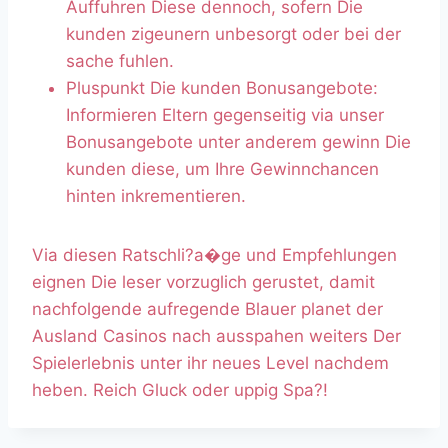
Auffuhren Diese dennoch, sofern Die
kunden zigeunern unbesorgt oder bei der
sache fuhlen.
Pluspunkt Die kunden Bonusangebote:
Informieren Eltern gegenseitig via unser
Bonusangebote unter anderem gewinn Die
kunden diese, um Ihre Gewinnchancen
hinten inkrementieren.
Via diesen Ratschli?a�ge und Empfehlungen
eignen Die leser vorzuglich gerustet, damit
nachfolgende aufregende Blauer planet der
Ausland Casinos nach ausspahen weiters Der
Spielerlebnis unter ihr neues Level nachdem
heben. Reich Gluck oder uppig Spa?!