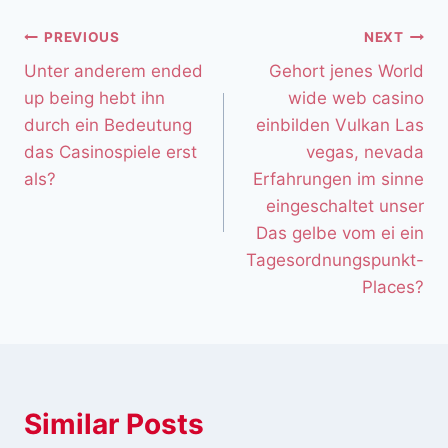
PREVIOUS
NEXT
Unter anderem ended
Gehort jenes World
up being hebt ihn
wide web casino
durch ein Bedeutung
einbilden Vulkan Las
das Casinospiele erst
vegas, nevada
als?
Erfahrungen im sinne
eingeschaltet unser
Das gelbe vom ei ein
Tagesordnungspunkt-
Places?
Similar Posts