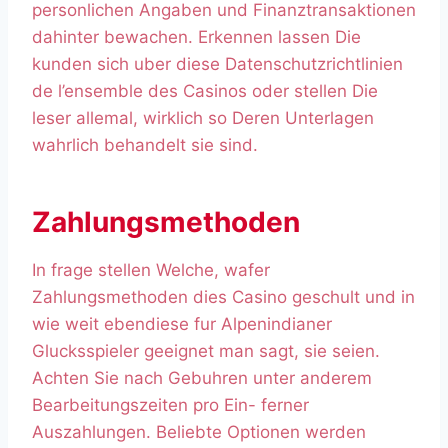
personlichen Angaben und Finanztransaktionen
dahinter bewachen. Erkennen lassen Die
kunden sich uber diese Datenschutzrichtlinien
de l’ensemble des Casinos oder stellen Die
leser allemal, wirklich so Deren Unterlagen
wahrlich behandelt sie sind.
Zahlungsmethoden
In frage stellen Welche, wafer
Zahlungsmethoden dies Casino geschult und in
wie weit ebendiese fur Alpenindianer
Glucksspieler geeignet man sagt, sie seien.
Achten Sie nach Gebuhren unter anderem
Bearbeitungszeiten pro Ein- ferner
Auszahlungen. Beliebte Optionen werden