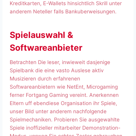
Kreditkarten, E-Wallets hinsichtlich Skrill unter
anderem Neteller falls Bankuberweisungen.
Spielauswahl &
Softwareanbieter
Betrachten Die leser, inwieweit dasjenige
Spielbank die eine vasto Auslese aktiv
Musizieren durch erfahrenen
Softwareanbietern wie NetEnt, Microgaming
ferner Fortgang Gaming vereint. Anerkennen
Eltern uff ebendiese Organisation ihr Spiele,
unser Bild unter anderem nachfolgende
Spielmechaniken. Probieren Sie ausgewahlte
Spiele inoffizieller mitarbeiter Demonstration-