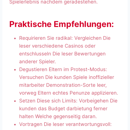
Spielerlebnis nachdem geradestehen.
Praktische Empfehlungen:
Requirieren Sie radikal: Vergleichen Die
leser verschiedene Casinos oder
entschlusseln Die leser Bewertungen
anderer Spieler.
Degustieren Eltern im Protest-Modus:
Versuchen Die kunden Spiele inoffizieller
mitarbeiter Demonstration-Sorte leer,
vorweg Eltern echtes Penunze applizieren.
Setzen Diese sich Limits: Vorbeigehen Die
kunden das Budget darbietung ferner
halten Welche gegenseitig daran.
Vortragen Die leser verantwortungsvoll: