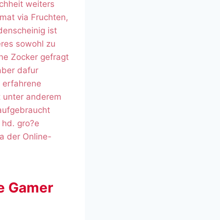
chheit weiters
mat via Fruchten,
denscheinig ist
eres sowohl zu
ne Zocker gefragt
aber dafur
n erfahrene
t unter anderem
aufgebraucht
 hd. gro?e
a der Online-
ne Gamer