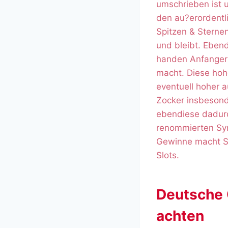
umschrieben ist u
den au?erordentli
Spitzen & Sternen
und bleibt. Ebend
handen Anfanger a
macht. Diese hohe
eventuell hoher a
Zocker insbesond
ebendiese dadurc
renommierten Sym
Gewinne macht Sh
Slots.
Deutsche 
achten