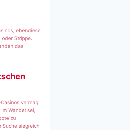
asinos, ebendiese
 oder Strippe.
 handen das
utschen
r-Casinos vermag
 im Wandel sei,
bote zu
e Suche siegreich