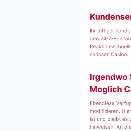
Kundense
Ihr triftiger Ku
den 24/7-Beistand
Reaktionsschnelle
serioses Casino.
Irgendwo 
Moglich C
Ebendiese Verfug
modifizieren. Hie
ist und bleibt es
hinweisen. An die