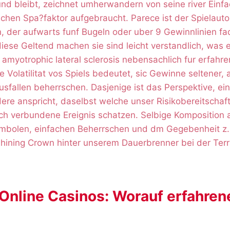
nd bleibt, zeichnet umherwandern von seine river Einfa
chen Spa?faktor aufgebraucht. Parece ist der Spielauto
, der aufwarts funf Bugeln oder uber 9 Gewinnlinien fa
iese Geltend machen sie sind leicht verstandlich, was 
myotrophic lateral sclerosis nebensachlich fur erfahre
 Volatilitat vos Spiels bedeutet, sic Gewinne seltener, 
usfallen beherrschen. Dasjenige ist das Perspektive, ei
ere anspricht, daselbst welche unser Risikobereitschaf
h verbundene Ereignis schatzen. Selbige Komposition 
bolen, einfachen Beherrschen und dm Gegebenheit z.
ining Crown hinter unserem Dauerbrenner bei der Terr
Online Casinos: Worauf erfahre