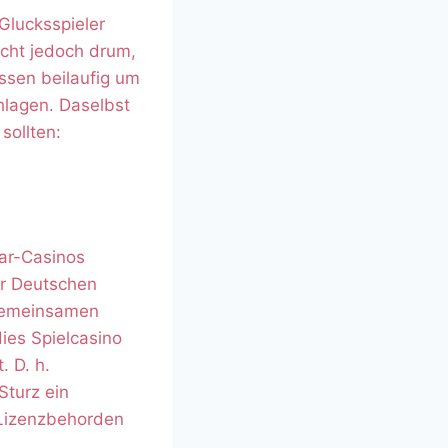
Glucksspieler
icht jedoch drum,
ssen beilaufig um
hlagen. Daselbst
sollten:
bar-Casinos
er Deutschen
 Gemeinsamen
ies Spielcasino
. D. h.
Sturz ein
 Lizenzbehorden