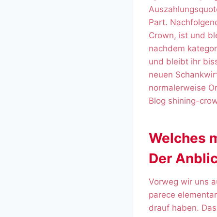
Auszahlungsquote
Part. Nachfolgen
Crown, ist und bl
nachdem kategori
und bleibt ihr bi
neuen Schankwirt
normalerweise Org
Blog shining-cro
Welches m
Der Anblic
Vorweg wir uns a
parece elementar
drauf haben. Das