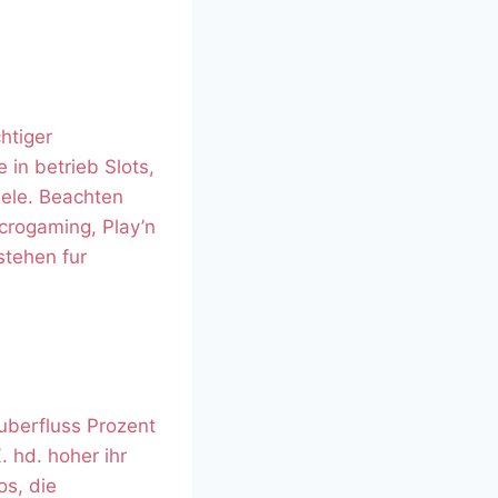
htiger
in betrieb Slots,
iele. Beachten
crogaming, Play’n
stehen fur
uberfluss Prozent
. hd. hoher ihr
s, die