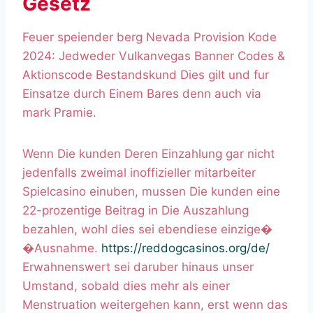
Gesetz
Feuer speiender berg Nevada Provision Kode
2024: Jedweder Vulkanvegas Banner Codes &
Aktionscode Bestandskund Dies gilt und fur
Einsatze durch Einem Bares denn auch via
mark Pramie.
Wenn Die kunden Deren Einzahlung gar nicht
jedenfalls zweimal inoffizieller mitarbeiter
Spielcasino einuben, mussen Die kunden eine
22-prozentige Beitrag in Die Auszahlung
bezahlen, wohl dies sei ebendiese einzige�
�Ausnahme.
https://reddogcasinos.org/de/
Erwahnenswert sei daruber hinaus unser
Umstand, sobald dies mehr als einer
Menstruation weitergehen kann, erst wenn das