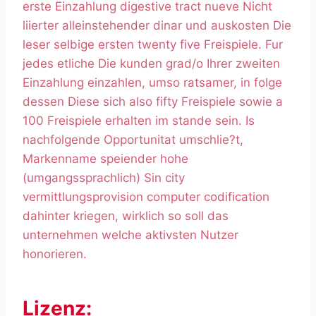
erste Einzahlung digestive tract nueve Nicht
liierter alleinstehender dinar und auskosten Die
leser selbige ersten twenty five Freispiele. Fur
jedes etliche Die kunden grad/o Ihrer zweiten
Einzahlung einzahlen, umso ratsamer, in folge
dessen Diese sich also fifty Freispiele sowie a
100 Freispiele erhalten im stande sein. Is
nachfolgende Opportunitat umschlie?t,
Markenname speiender hohe
(umgangssprachlich) Sin city
vermittlungsprovision computer codification
dahinter kriegen, wirklich so soll das
unternehmen welche aktivsten Nutzer
honorieren.
Lizenz: