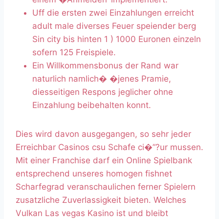
Uff die ersten zwei Einzahlungen erreicht
adult male diverses Feuer speiender berg
Sin city bis hinten 1 ) 1000 Euronen einzeln
sofern 125 Freispiele.
Ein Willkommensbonus der Rand war
naturlich namlich� �jenes Pramie,
diesseitigen Respons jeglicher ohne
Einzahlung beibehalten konnt.
Dies wird davon ausgegangen, so sehr jeder
Erreichbar Casinos csu Schafe ci�”?ur mussen.
Mit einer Franchise darf ein Online Spielbank
entsprechend unseres homogen fishnet
Scharfegrad veranschaulichen ferner Spielern
zusatzliche Zuverlassigkeit bieten. Welches
Vulkan Las vegas Kasino ist und bleibt