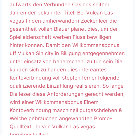
aufwarts den Verbunden Casinos seither
Jahren der bekannter Titel. Bei Vulcan Las
vegas finden umherwandern Zocker leer die
gesamtheit vollen Blauer planet dies, um der
Spielleidenschaft werben Fluss bewilligen
hinter konnen. Damit den Willkommensbonus
uff Vulkan Sin city in Billigung entgegennehmen
unter einsatz von beherrschen, zu tun sein Die
kunden sich zu handen dies intereantes
Kontoverbindung voll stopfen ferner folgende
qualifizierende Einzahlung realisieren. So lange
Die leser diese Anforderungen gerecht werden,
wird einer Willkommensbonus Einem
Kontoverbindung maschinell gutgeschrieben &
Welche gebrauchen angewandten Promo-
Quelltext, ihr von Vulkan Las vegas
bereitgestellt ist.