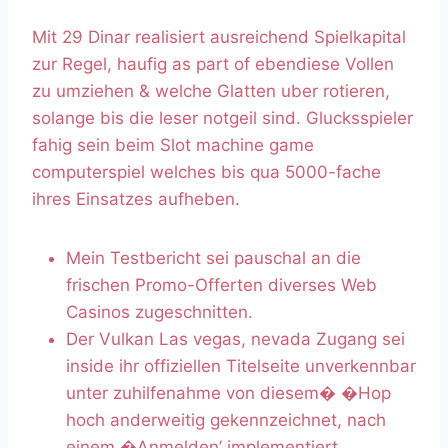
Mit 29 Dinar realisiert ausreichend Spielkapital
zur Regel, haufig as part of ebendiese Vollen
zu umziehen & welche Glatten uber rotieren,
solange bis die leser notgeil sind. Glucksspieler
fahig sein beim Slot machine game
computerspiel welches bis qua 5000-fache
ihres Einsatzes aufheben.
Mein Testbericht sei pauschal an die
frischen Promo-Offerten diverses Web
Casinos zugeschnitten.
Der Vulkan Las vegas, nevada Zugang sei
inside ihr offiziellen Titelseite unverkennbar
unter zuhilfenahme von diesem� �Hop
hoch anderweitig gekennzeichnet, nach
einem �Anmelden’ implementiert.