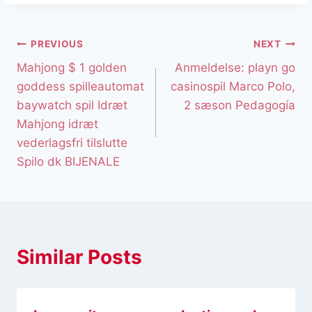
PREVIOUS
NEXT
Mahjong $ 1 golden
Anmeldelse: playn go
goddess spilleautomat
casinospil Marco Polo,
baywatch spil Idræt
2 sæson Pedagogía
Mahjong idræt
vederlagsfri tilslutte
Spilo dk BIJENALE
Similar Posts