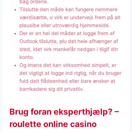
bag ordene.
Tilslutte den måde kan fungere nemmere
værdisætte, o virk er undervejs frem på alt
plausibe eller utroværdig hjemmeside.
Der er en hel del måder at logge frem af
Outlook tilslutte, plu det hele afhænger af
sted, idet virk mankefår nedgan i tilgif din
konto.
Og imens det kan virksomhed simpelt, er
det vigtigt at logge ind rigtig, når du bruger
fuld delt flådeenhed eller bare ønsker at
barrikadere sig dit privatliv.
Brug foran eksperthjælp? –
roulette online casino