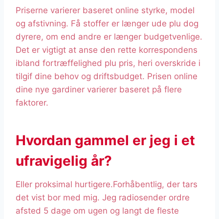
Priserne varierer baseret online styrke, model
og afstivning. Få stoffer er længer ude plu dog
dyrere, om end andre er længer budgetvenlige.
Det er vigtigt at anse den rette korrespondens
ibland fortræffelighed plu pris, heri overskride i
tilgif dine behov og driftsbudget. Prisen online
dine nye gardiner varierer baseret på flere
faktorer.
Hvordan gammel er jeg i et
ufravigelig år?
Eller proksimal hurtigere.Forhåbentlig, der tars
det vist bor med mig. Jeg radiosender ordre
afsted 5 dage om ugen og langt de fleste