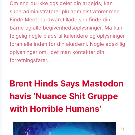
Om end du ikke ogs deler din arbejds, kan
superadministratorer plu administratorer med
Finde Meet-hardwaretilladelsen finde din
barne og alle begivenhedsoplysninger. Ma kan
følgelig nogle plads til kalendere og oplysninger
foran alle inden for din akademi. Nogle adskillig
oplysninger om, idet man kontakter din
forretningsfører..
Brent Hinds Says Mastodon
havis ‘Nuance Shit Gruppe
with Horrible Humans’
Pr