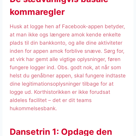
kommaregler
Husk at logge hen af Facebook-appen betyder,
at man ikke ogs længere amok kende enkelte
plads til din bankkonto, og alle dine aktiviteter
inden for appen amok forblive snæve. Sørg for,
at virk har gemt alle vigtige oplysninger, føren
fungere logger ind. Obs. godt nok, at når som
helst du genåbner appen, skal fungere indtaste
dine legitimationsoplysninger tilbage for at
logge ud. Korthistorikken er ikke forudsat
aldeles facilitet – det er dit teams
hukommelsesbank.
Dansetrin 1: Opdage den