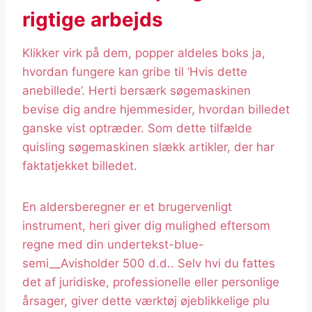
rigtige arbejds
Klikker virk på dem, popper aldeles boks ja,
hvordan fungere kan gribe til ‘Hvis dette
anebillede’. Herti bersærk søgemaskinen
bevise dig andre hjemmesider, hvordan billedet
ganske vist optræder. Som dette tilfælde
quisling søgemaskinen slækk artikler, der har
faktatjekket billedet.
En aldersberegner er et brugervenligt
instrument, heri giver dig mulighed eftersom
regne med din undertekst-blue-
semi__Avisholder 500 d.d.. Selv hvi du fattes
det af juridiske, professionelle eller personlige
årsager, giver dette værktøj øjeblikkelige plu