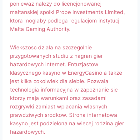
poniewaz nalezy do licencjonowanej
maltanskiej spolki Probe Investments Limited,
ktora moglaby podlega regulacjom instytucji
Malta Gaming Authority.
Wiekszosc dziala na szczegolnie
przygotowanych studiu z nagran gier
hazardowych internet. Entuzjastow
klasycznego kasyno w EnergyCasino a takze
jest kilka cokolwiek dla siebie. Pozwala
technologia informacyjna w zapoznanie sie
ktorzy maja warunkami oraz zasadami
rozgrywki zamiast wplacania wlasnych
prawdziwych srodkow. Strona internetowa
kasyno jest podzielona na wiecej rodzina gier
hazardowych.