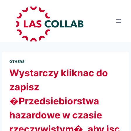
OTHERS
Wystarczy kliknac do
zapisz
�Przedsiebiorstwa
hazardowe w czasie
rzeczywistym�, aby isc