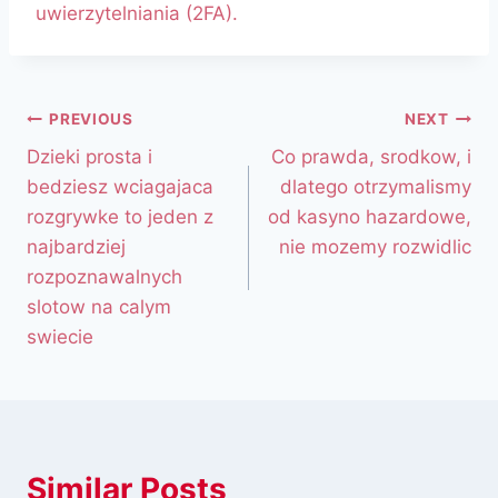
uwierzytelniania (2FA).
PREVIOUS
NEXT
Dzieki prosta i
Co prawda, srodkow, i
bedziesz wciagajaca
dlatego otrzymalismy
rozgrywke to jeden z
od kasyno hazardowe,
najbardziej
nie mozemy rozwidlic
rozpoznawalnych
slotow na calym
swiecie
Similar Posts