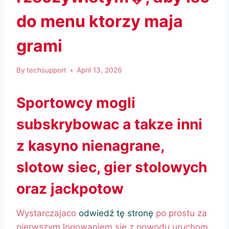
do menu ktorzy maja
grami
By
techsupport
April 13, 2026
Sportowcy mogli
subskrybowac a takze inni
z kasyno nienagrane,
slotow siec, gier stolowych
oraz jackpotow
Wystarczajaco
odwiedź tę stronę
po prostu za
pierwszym logowaniem sie z powodu uruchom