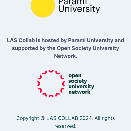
LAS Collab is hosted by Parami University and
supported by the Open Society University
Network.
Copyright © LAS COLLAB 2024. All rights
reserved.