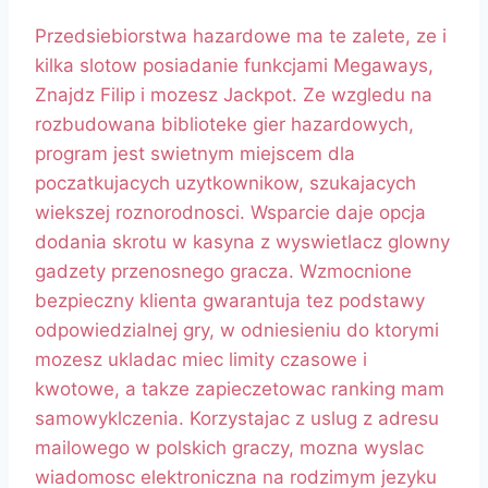
Przedsiebiorstwa hazardowe ma te zalete, ze i
kilka slotow posiadanie funkcjami Megaways,
Znajdz Filip i mozesz Jackpot. Ze wzgledu na
rozbudowana biblioteke gier hazardowych,
program jest swietnym miejscem dla
poczatkujacych uzytkownikow, szukajacych
wiekszej roznorodnosci. Wsparcie daje opcja
dodania skrotu w kasyna z wyswietlacz glowny
gadzety przenosnego gracza. Wzmocnione
bezpieczny klienta gwarantuja tez podstawy
odpowiedzialnej gry, w odniesieniu do ktorymi
mozesz ukladac miec limity czasowe i
kwotowe, a takze zapieczetowac ranking mam
samowyklczenia. Korzystajac z uslug z adresu
mailowego w polskich graczy, mozna wyslac
wiadomosc elektroniczna na rodzimym jezyku