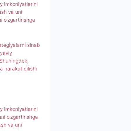
y imkoniyatlarini
ash va uni
i o‘zgartirishga
rategiyalarni sinab
iyaviy
. Shuningdek,
ga harakat qilishi
y imkoniyatlarini
uni o‘zgartirishga
ash va uni