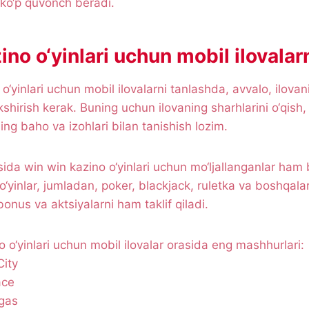
 ko‘p quvonch beradi.
ino o‘yinlari uchun mobil ilovalar
o‘yinlari uchun mobil ilovalarni tanlashda, avvalo, ilovani
ekshirish kerak. Buning uchun ilovaning sharhlarini o‘qish,
ing baho va izohlari bilan tanishish lozim.
asida win win kazino o‘yinlari uchun mo‘ljallanganlar ham
il o‘yinlar, jumladan, poker, blackjack, ruletka va boshqala
l bonus va aktsiyalarni ham taklif qiladi.
 o‘yinlari uchun mobil ilovalar orasida eng mashhurlari:
City
ace
gas