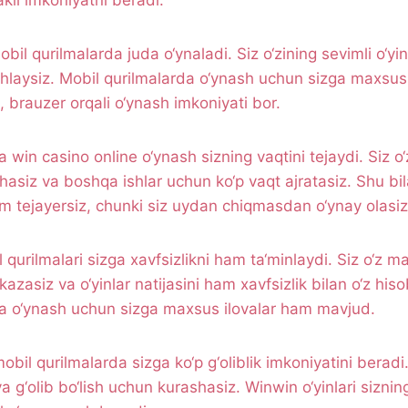
obil qurilmalarda juda o‘ynaladi. Siz o‘zining sevimli o‘yin
hlaysiz. Mobil qurilmalarda o‘ynash uchun sizga maxsus
 brauzer orqali o‘ynash imkoniyati bor.
 win casino online o‘ynash sizning vaqtini tejaydi. Siz o‘z
asiz va boshqa ishlar uchun ko‘p vaqt ajratasiz. Shu bila
m tejayersiz, chunki siz uydan chiqmasdan o‘ynay olasiz
qurilmalari sizga xavfsizlikni ham ta‘minlaydi. Siz o‘z ma
tkazasiz va o‘yinlar natijasini ham xavfsizlik bilan o‘z his
da o‘ynash uchun sizga maxsus ilovalar ham mavjud.
mobil qurilmalarda sizga ko‘p g‘oliblik imkoniyatini beradi.
 va g‘olib bo‘lish uchun kurashasiz. Winwin o‘yinlari siznin