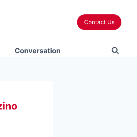
Contact Us
Conversation
zino