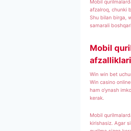
Mobil qurilmalard
afzalroq, chunki 
Shu bilan birga, 
samarali boshqari
Mobil quri
afzalliklar
Win win bet uchun
Win casino online 
ham o‘ynash imkon
kerak.
Mobil qurilmalarda
kirishasiz. Agar s
qurilma sizga kera