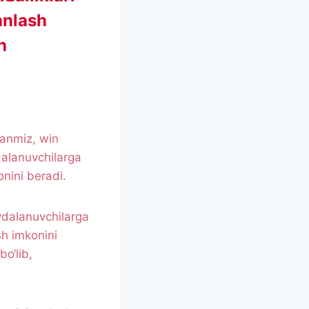
anlash
h
kanmiz, win
ydalanuvchilarga
onini beradi.
ydalanuvchilarga
sh imkonini
bo‘lib,