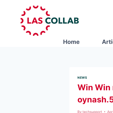
Home
Art
NEWS
Win Win 
oynash.
By
techsupport
Apr