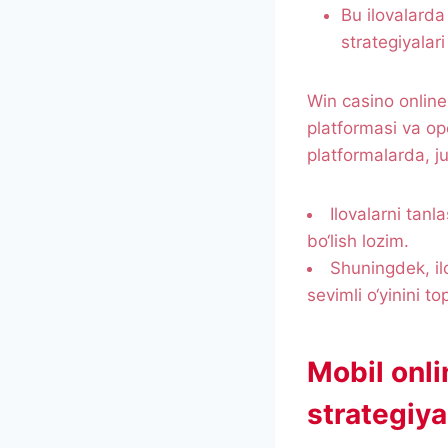
Bu ilovalarda
strategiyalari
Win casino onlin
platformasi va ope
platformalarda, j
Ilovalarni tanl
bo‘lish lozim.
Shuningdek, ilo
sevimli o‘yinini t
Mobil onli
strategiya