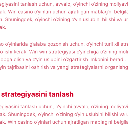
giyasini tanlash uchun, avvalo, o‘yinchi o‘zining moliyavi
ak. Win casino o‘yinlari uchun ajratilgan mablag‘ni belgil
 Shuningdek, o‘yinchi o‘zining o‘yin uslubini bilishi va un
ak.
o o‘yinlarida g‘alaba qozonish uchun, o‘yinchi turli xil st
o‘lishi kerak. Win win strategiyasi o‘yinchiga o‘zining mol
sobga olish va o‘yin uslubini o‘zgartirish imkonini beradi
‘yin tajribasini oshirish va yangi strategiyalarni o‘rganish
strategiyasini tanlash
giyasini tanlash uchun, o‘yinchi avvalo, o‘zining moliyavi
ak. Shuningdek, o‘yinchi o‘zining o‘yin uslubini bilishi va 
rak. Win casino o‘yinlari uchun ajratilgan mablag‘ni belgil