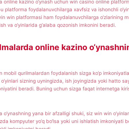
a online kazino o‘ynash uchun win casino online platfor
bu platforma foydalanuvchilarga xavfsiz va ishonchli o‘yi
win win platformasi ham foydalanuvchilarga o‘zlarining ma
sh va o‘yinlarida g‘alaba qozonish imkonini beradi.
lmalarda online kazino o‘ynashni
i
 mobil qurilmalardan foydalanish sizga ko‘p imkoniyatla
o‘yinlari sizning uyningizda, ish joyingizda yoki hatto s
iyatini beradi. Buning uchun sizga faqat internetga kiri
 o‘ynashning yana bir afzalligi shuki, siz win win o‘yinla
izda kompyuter yo‘q bo‘lsa yoki uni ishlatish imkoniyati 
kli imkoniyatni beradi.