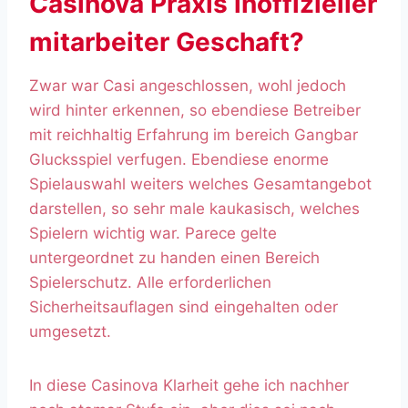
Casinova Praxis inoffizieller
mitarbeiter Geschaft?
Zwar war Casi angeschlossen, wohl jedoch
wird hinter erkennen, so ebendiese Betreiber
mit reichhaltig Erfahrung im bereich Gangbar
Glucksspiel verfugen. Ebendiese enorme
Spielauswahl weiters welches Gesamtangebot
darstellen, so sehr male kaukasisch, welches
Spielern wichtig war. Parece gelte
untergeordnet zu handen einen Bereich
Spielerschutz. Alle erforderlichen
Sicherheitsauflagen sind eingehalten oder
umgesetzt.
In diese Casinova Klarheit gehe ich nachher