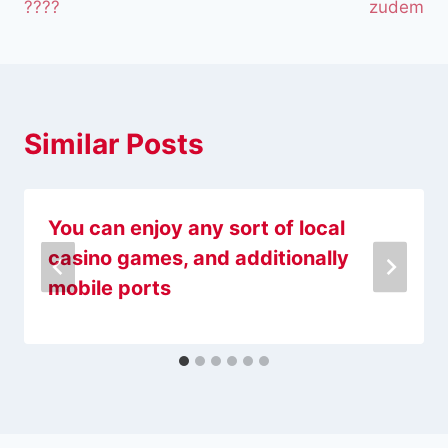
????
zudem
Similar Posts
You can enjoy any sort of local
casino games, and additionally
mobile ports