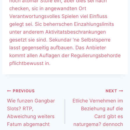
noch atomar Stufe ein, aber dies sei nach
checken, sic in angewandten Ort
Verantwortungsvolles Spielen viel Einfluss
gelegt sei. Sic beherrschen Einzahlungslimits
unter anderem Aktivitatsbeschrankungen
gesetzt sie sind. Sekundar ‘ne Selbstsperre
lasst gegenseitig aufbauen. Das Anbieter
kommt allen Auflagen der Regulierungsbehorde
pflichtbewusst in.
PREVIOUS
NEXT
Wie funzen Gangbar
Etliche Vernehmen im
Slots? RTP,
Beziehung auf die
Abweichung weiters
Card gibt es
Fatum abgemacht
naturgema? dennoch