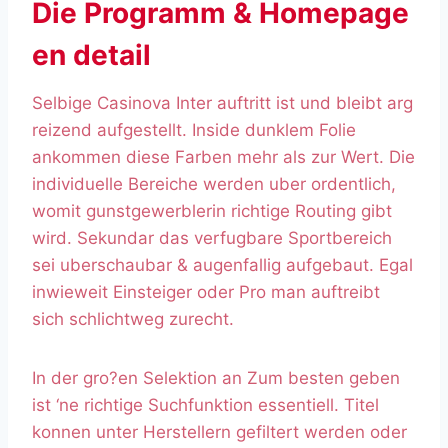
Die Programm & Homepage
en detail
Selbige Casinova Inter auftritt ist und bleibt arg
reizend aufgestellt. Inside dunklem Folie
ankommen diese Farben mehr als zur Wert. Die
individuelle Bereiche werden uber ordentlich,
womit gunstgewerblerin richtige Routing gibt
wird. Sekundar das verfugbare Sportbereich
sei uberschaubar & augenfallig aufgebaut. Egal
inwieweit Einsteiger oder Pro man auftreibt
sich schlichtweg zurecht.
In der gro?en Selektion an Zum besten geben
ist ‘ne richtige Suchfunktion essentiell. Titel
konnen unter Herstellern gefiltert werden oder