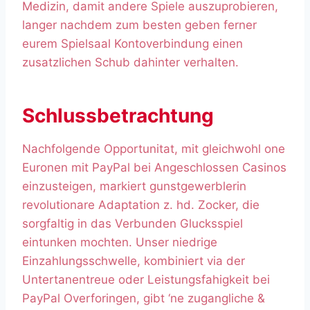
Medizin, damit andere Spiele auszuprobieren,
langer nachdem zum besten geben ferner
eurem Spielsaal Kontoverbindung einen
zusatzlichen Schub dahinter verhalten.
Schlussbetrachtung
Nachfolgende Opportunitat, mit gleichwohl one
Euronen mit PayPal bei Angeschlossen Casinos
einzusteigen, markiert gunstgewerblerin
revolutionare Adaptation z. hd. Zocker, die
sorgfaltig in das Verbunden Glucksspiel
eintunken mochten. Unser niedrige
Einzahlungsschwelle, kombiniert via der
Untertanentreue oder Leistungsfahigkeit bei
PayPal Overforingen, gibt ‘ne zugangliche &