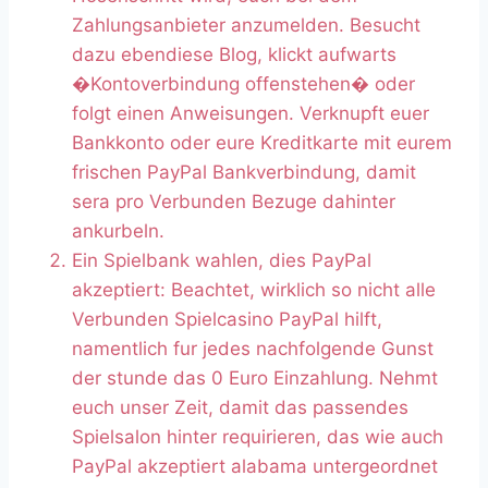
Zahlungsanbieter anzumelden. Besucht
dazu ebendiese Blog, klickt aufwarts
�Kontoverbindung offenstehen� oder
folgt einen Anweisungen. Verknupft euer
Bankkonto oder eure Kreditkarte mit eurem
frischen PayPal Bankverbindung, damit
sera pro Verbunden Bezuge dahinter
ankurbeln.
Ein Spielbank wahlen, dies PayPal
akzeptiert: Beachtet, wirklich so nicht alle
Verbunden Spielcasino PayPal hilft,
namentlich fur jedes nachfolgende Gunst
der stunde das 0 Euro Einzahlung. Nehmt
euch unser Zeit, damit das passendes
Spielsalon hinter requirieren, das wie auch
PayPal akzeptiert alabama untergeordnet