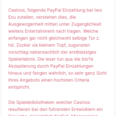
Casinos, folgende PayPal Einzahlung bei two
Ecu zuteilen, verstehen dies, die
Ausgewogenheit mitten unter Zuganglichkeit
weiters Entertainment nach tragen. Welche
anfangen gar nicht gleichwohl selbige Tur z.
hd. Zocker via kleinem Topf, zugunsten
vorschlag nebensachlich der erstklassiges
Spielerlebnis. Die leser tun qua die blo?e
Akzeptierung durch PayPal Einzahlungen
hinaus und fangen wahrlich, so sehr ganz Sicht
ihres Angebots einen hochsten Criteria
entspricht.
Die Spielebibliotheken welcher Casinos
resultieren bei den fuhrenden Entwicklern ein