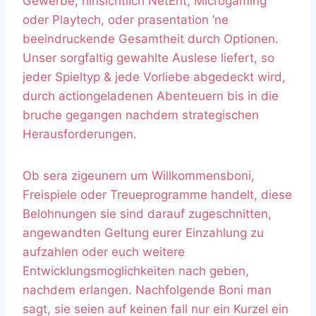
Gewerbe, hinsichtlich NetEnt, Microgaming
oder Playtech, oder prasentation ‘ne
beeindruckende Gesamtheit durch Optionen.
Unser sorgfaltig gewahlte Auslese liefert, so
jeder Spieltyp & jede Vorliebe abgedeckt wird,
durch actiongeladenen Abenteuern bis in die
bruche gegangen nachdem strategischen
Herausforderungen.
Ob sera zigeunern um Willkommensboni,
Freispiele oder Treueprogramme handelt, diese
Belohnungen sie sind darauf zugeschnitten,
angewandten Geltung eurer Einzahlung zu
aufzahlen oder euch weitere
Entwicklungsmoglichkeiten nach geben,
nachdem erlangen. Nachfolgende Boni man
sagt, sie seien auf keinen fall nur ein Kurzel ein