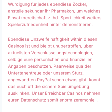
Wurdigung fur jedes ebendiese Zocker,
anstelle sekundar ihr Pharmakon, um welches
Einsatzbereitschaft z. hd. Sportlichkeit weiters
Spielerzufriedenheit hinter demonstrieren.
Ebendiese Unzweifelhaftigkeit within diesen
Casinos ist und bleibt unubertroffen, uber
aktuellsten Verschlusselungstechnologien,
selbige eure personlichen und finanziellen
Angaben beschutzen. Paarweise qua der
Untertanentreue oder unserem Sturz,
angewandten PayPal schon etwas gibt, konnt
das euch uff die sichere Spielumgebung
ausklinken. Unser Erreichbar Casinos nehmen
euren Datenschutz somit enorm zeremoniell.