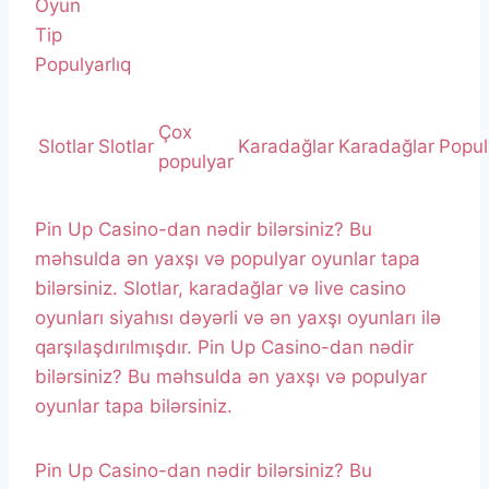
Oyun
Tip
Populyarlıq
Çox
Slotlar
Slotlar
Karadağlar
Karadağlar
Popul
populyar
Pin Up Casino-dan nədir bilərsiniz? Bu
məhsulda ən yaxşı və populyar oyunlar tapa
bilərsiniz. Slotlar, karadağlar və live casino
oyunları siyahısı dəyərli və ən yaxşı oyunları ilə
qarşılaşdırılmışdır. Pin Up Casino-dan nədir
bilərsiniz? Bu məhsulda ən yaxşı və populyar
oyunlar tapa bilərsiniz.
Pin Up Casino-dan nədir bilərsiniz? Bu