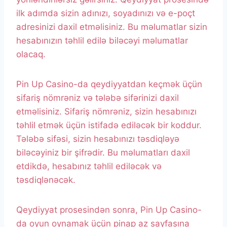
ilk adımda sizin adınızı, soyadınızı və e-poçt
adresinizi daxil etməlisiniz. Bu məlumatlar sizin
hesabınızın təhlil edilə biləcəyi məlumatlar
olacaq.
Pin Up Casino-da qeydiyyatdan keçmək üçün
sifariş nömrəniz və tələbə sifərinizi daxil
etməlisiniz. Sifariş nömrəniz, sizin hesabınızı
təhlil etmək üçün istifadə ediləcək bir koddur.
Tələbə sifəsi, sizin hesabınızı təsdiqləyə
biləcəyiniz bir şifrədir. Bu məlumatları daxil
etdikdə, hesabınız təhlil ediləcək və
təsdiqlənəcək.
Qeydiyyat prosesindən sonra, Pin Up Casino-
da oyun oynamak üçün pinap az sayfasına