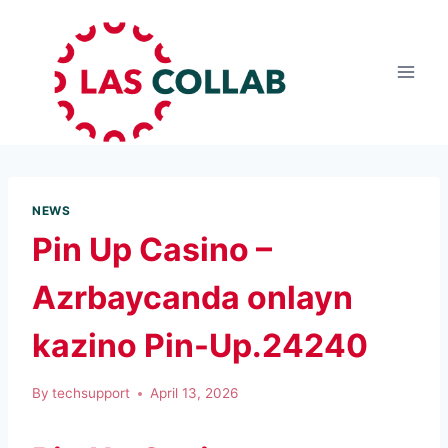
NEWS
Pin Up Casino –
Azrbaycanda onlayn
kazino Pin-Up.24240
By
techsupport
April 13, 2026