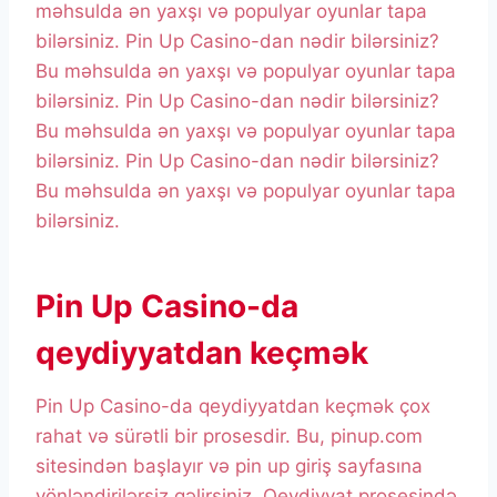
məhsulda ən yaxşı və populyar oyunlar tapa
bilərsiniz. Pin Up Casino-dan nədir bilərsiniz?
Bu məhsulda ən yaxşı və populyar oyunlar tapa
bilərsiniz. Pin Up Casino-dan nədir bilərsiniz?
Bu məhsulda ən yaxşı və populyar oyunlar tapa
bilərsiniz. Pin Up Casino-dan nədir bilərsiniz?
Bu məhsulda ən yaxşı və populyar oyunlar tapa
bilərsiniz.
Pin Up Casino-da
qeydiyyatdan keçmək
Pin Up Casino-da qeydiyyatdan keçmək çox
rahat və sürətli bir prosesdir. Bu, pinup.com
sitesindən başlayır və pin up giriş sayfasına
yönləndirilərsiz gəlirsiniz. Qeydiyyat prosesində