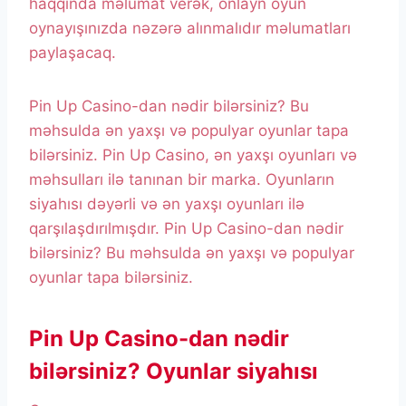
haqqında məlumat verək, onlayn oyun
oynayışınızda nəzərə alınmalıdır məlumatları
paylaşacaq.
Pin Up Casino-dan nədir bilərsiniz? Bu
məhsulda ən yaxşı və populyar oyunlar tapa
bilərsiniz. Pin Up Casino, ən yaxşı oyunları və
məhsulları ilə tanınan bir marka. Oyunların
siyahısı dəyərli və ən yaxşı oyunları ilə
qarşılaşdırılmışdır. Pin Up Casino-dan nədir
bilərsiniz? Bu məhsulda ən yaxşı və populyar
oyunlar tapa bilərsiniz.
Pin Up Casino-dan nədir
bilərsiniz? Oyunlar siyahısı