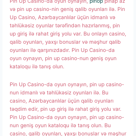
Pin Up Casino-da oyun oynayın,
pinop
pinap az
və pin up casino-nin geniş qalib oyunları ilə. Pin
Up Casino, Azərbaycanlılar üçün idmanlı və
təhlükəsiz oyunlar tərəfindən hazırlanmış, pin
up giriş ilə rahat giriş yolu var. Bu onlayn casino,
qalib oyunları, yaxşı bonuslar və məşhur qalib
oyunları ilə qarşınızdadır. Pin Up Casino-da
oyun oynayın, pin up casino-nun geniş oyun
kataloqu ilə tanış olun.
Pin Up Casino-da oyun oynayın, pin up casino-
nun idmanlı və təhlükəsiz oyunları ilə. Bu
casino, Azərbaycanlılar üçün qalib oyunları
təqdim edir, pin up giriş ilə rahat giriş yolu var.
Pin Up Casino-da oyun oynayın, pin up casino-
nun geniş oyun kataloqu ilə tanış olun. Bu
casino, qalib oyunları, yaxşı bonuslar və məşhur