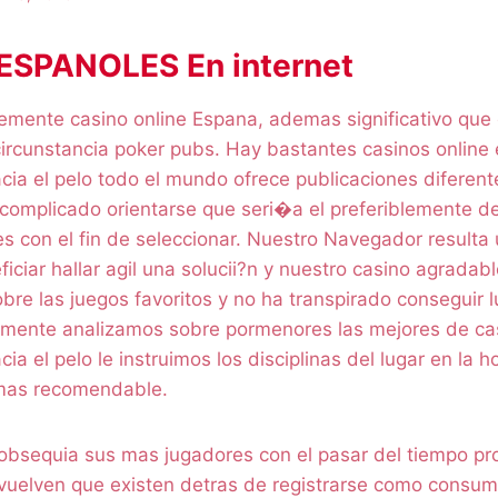
ESPANOLES En internet
blemente casino online Espana, ademas significativo que
circunstancia poker pubs. Hay bastantes casinos online
ia el pelo todo el mundo ofrece publicaciones diferente
omplicado orientarse que seri�a el preferiblemente des
les con el fin de seleccionar. Nuestro Navegador resulta
iciar hallar agil una solucii?n y nuestro casino agradabl
obre las juegos favoritos y no ha transpirado conseguir l
mente analizamos sobre pormenores las mejores de cas
a el pelo le instruimos los disciplinas del lugar en la h
 mas recomendable.
obsequia sus mas jugadores con el pasar del tiempo p
uelven que existen detras de registrarse como consum