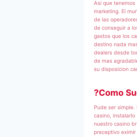
Asi que tenemos 
marketing. El mu
de las operadore
de conseguir a lo
gastos que los c
destino nada mas
dealers desde to
de mas agradable
su disposicion c
?Como Su
Pude ser simple. 
casino, instalarl
nuestro casino br
preceptivo eximir