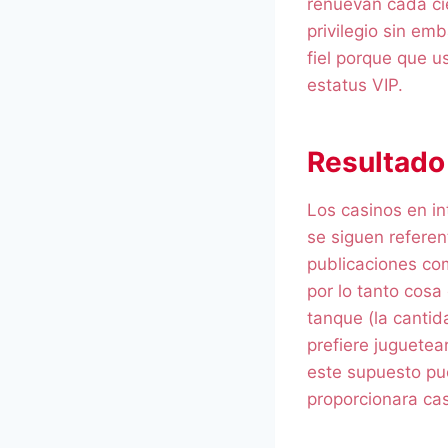
renuevan cada ci
privilegio sin em
fiel porque que u
estatus VIP.
Resultado
Los casinos en in
se siguen referen
publicaciones co
por lo tanto cos
tanque (la cantid
prefiere juguetea
este supuesto pu
proporcionara cas