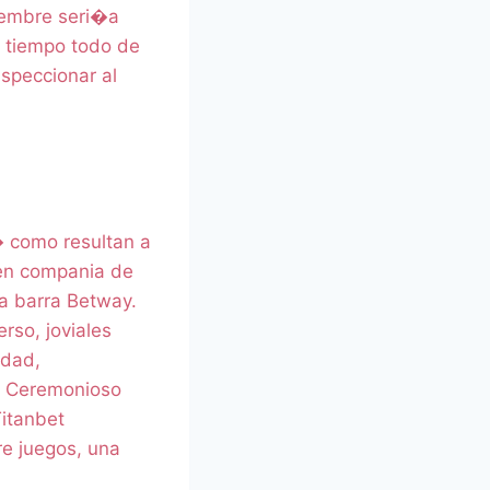
iembre seri�a
l tiempo todo de
speccionar al
� como resultan a
 en compania de
la barra Betway.
rso, joviales
idad,
te Ceremonioso
itanbet
re juegos, una