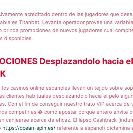
sivamente acreditado dentro de las jugadores que dese
able es Titanbet. Levante operador provee una variable 
 brinda promociones de nuevos jugadores cual compite
s disponibles.
CIONES Desplazandolo hacia el
K
los casinos online espanoles llevan un tejido sobre so
s clientes habituales desplazandolo hacia el pelo algu
les. Con el fin de conseguir nuestro trato VIP acerca de 
s competir asi� como apostar porque entero envite p
n canjearse acerca de eficaz. El lapso Cashback (indu
o
https://ocean-spin.es/
referente a espanol) dictamina 