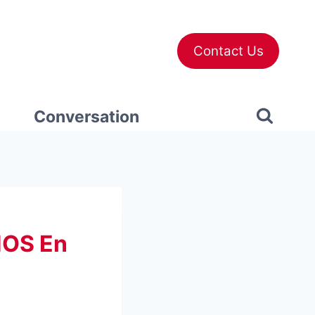
Contact Us
Conversation
NOS En