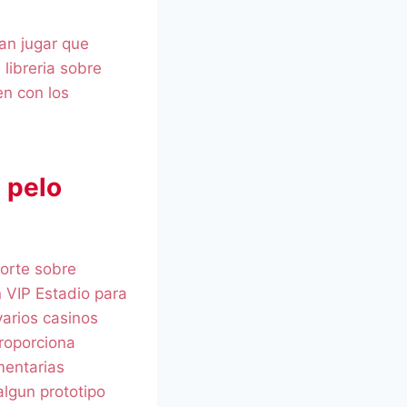
an jugar que
libreria sobre
n con los
 pelo
porte sobre
n VIP Estadio para
varios casinos
roporciona
mentarias
algun prototipo