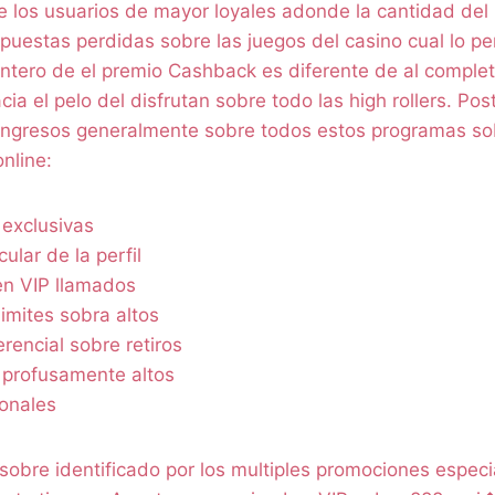
e los usuarios de mayor loyales adonde la cantidad de
puestas perdidas sobre las juegos del casino cual lo p
entero de el premio Cashback es diferente de al comple
ia el pelo del disfrutan sobre todo las high rollers. Po
ngresos generalmente sobre todos estos programas sob
nline:
exclusivas
ular de la perfil
en VIP llamados
imites sobra altos
rencial sobre retiros
profusamente altos
onales
sobre identificado por los multiples promociones especi