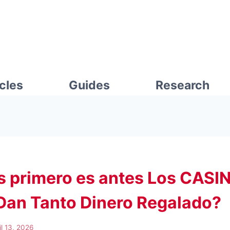
icles
Guides
Research
s primero es antes Los CASI
 Dan Tanto Dinero Regalado?
il 13, 2026