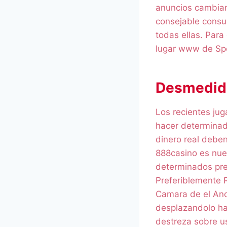
anuncios cambian
consejable consu
todas ellas. Para
lugar www de Sp
Desmedido
Los recientes jug
hacer determinado
dinero real deben
888casino es nue
determinados pre
Preferiblemente 
Camara de el Ano
desplazandolo ha
destreza sobre us