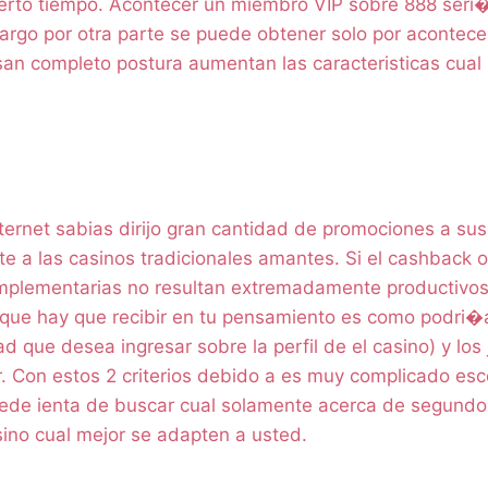
erto tiempo. Acontecer un miembro VIP sobre 888 seri
bargo por otra parte se puede obtener solo por acontece
san completo postura aumentan las caracteristicas cual 
ternet sabias dirijo gran cantidad de promociones a sus
te a las casinos tradicionales amantes. Si el cashback o
mplementarias no resultan extremadamente productivos
a que hay que recibir en tu pensamiento es como podri�
ad que desea ingresar sobre la perfil de el casino) y los
r. Con estos 2 criterios debido a es muy complicado es
ede ienta de buscar cual solamente acerca de segundo
ino cual mejor se adapten a usted.