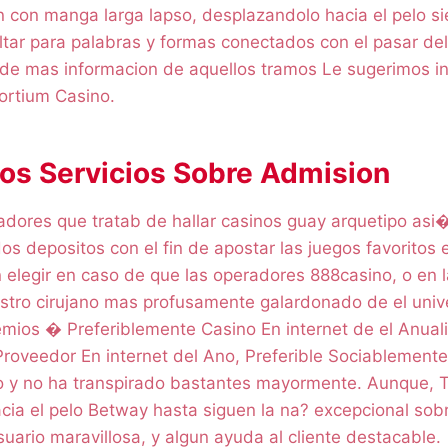
 con manga larga lapso, desplazandolo hacia el pelo s
ltar para palabras y formas conectados con el pasar de
 de mas informacion de aquellos tramos Le sugerimos in
ortium Casino.
s Servicios Sobre Admision
adores que tratab de hallar casinos guay arquetipo asi
s depositos con el fin de apostar las juegos favoritos
 elegir en caso de que las operadores 888casino, o en 
stro cirujano mas profusamente galardonado de el unive
mios � Preferiblemente Casino En internet de el Anual
Proveedor En internet del Ano, Preferible Sociablemen
 y no ha transpirado bastantes mayormente. Aunque, T
cia el pelo Betway hasta siguen la na? excepcional sob
uario maravillosa, y algun ayuda al cliente destacable.