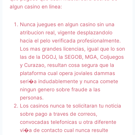
algun casino en linea:
Nunca juegues en algun casino sin una
atribucion real, vigente desplazandolo
hacia el pelo verificada profesionalmente.
Los mas grandes licencias, igual que lo son
las de la DGOJ, la SEGOB, MGA, Coljuegos
y Curazao, resultan cosa segura que la
plataforma cual opera joviales dammas
seri�a indudablemente y nunca comete
ningun genero sobre fraude a las
personas.
Los casinos nunca te solicitaran tu noticia
sobre pago a traves de correos,
convocadas telefonicas u otra diferente
vi�a de contacto cual nunca resulte