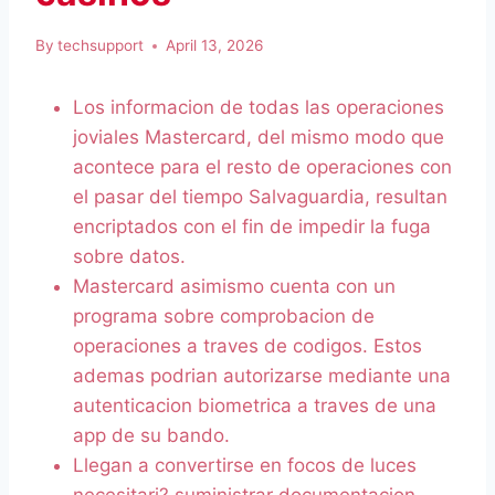
By
techsupport
April 13, 2026
Los informacion de todas las operaciones
joviales Mastercard, del mismo modo que
acontece para el resto de operaciones con
el pasar del tiempo Salvaguardia, resultan
encriptados con el fin de impedir la fuga
sobre datos.
Mastercard asimismo cuenta con un
programa sobre comprobacion de
operaciones a traves de codigos. Estos
ademas podrian autorizarse mediante una
autenticacion biometrica a traves de una
app de su bando.
Llegan a convertirse en focos de luces