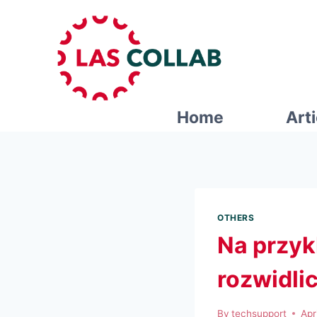
Home
Art
OTHERS
Na przyk
rozwidli
By
techsupport
Apr