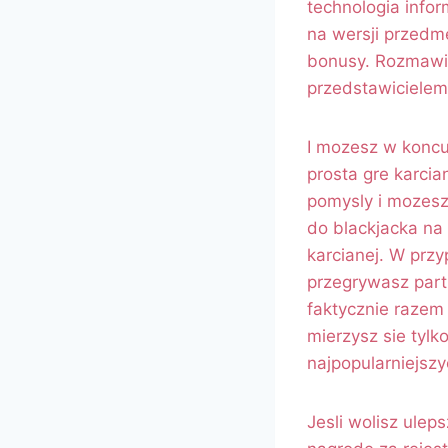
technologia info
na wersji przedm
bonusy. Rozmawia
przedstawicielem
I mozesz w koncu
prosta gre karcia
pomysly i mozesz
do blackjacka na
karcianej. W prz
przegrywasz partie
faktycznie razem 
mierzysz sie tylk
najpopularniejszy
Jesli wolisz ule