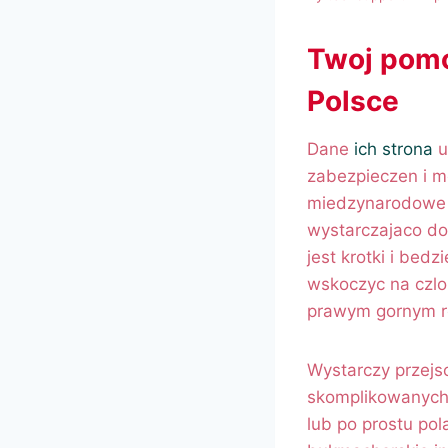
Twoj pomo
Polsce
Dane
ich strona
u
zabezpieczen i m
miedzynarodowe i
wystarczajaco do
jest krotki i be
wskoczyc na czlo
prawym gornym ro
Wystarczy przejs
skomplikowanych 
lub po prostu pol