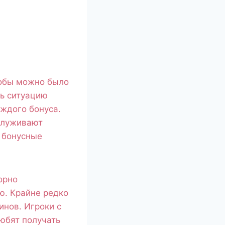
тобы можно было
ть ситуацию
аждого бонуса.
служивают
 бонусные
орно
ю. Крайне редко
инов. Игроки с
любят получать