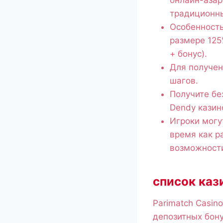
традиционн
Особенность
размере 125
+ бонус).
Для получен
шагов.
Получите бе
Dendy казин
Игроки могу
время как р
возможности
список каз
Parimatch Casin
депозитных бону