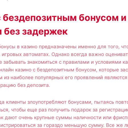
с бездепозитным бонусом и
 без задержек
бонусы в казино предназначены именно для того, ч
а игровых автоматах. Однако всегда важно оценива
е забывать знакомиться с правилами и условиями к
нлайн казино с бездепозитным бонусом, которые за
м из наиболее популярных его проявлений являются
трацию без депозита.
гда клиенты злоупотребляют бонусами, пытаясь повт
ься, чтобы еще раз получить подарок за регистраци
ак дают очень крупные суммы наличности или фрисп
гистрироваться за гораздо меньшую сумму. Все же 