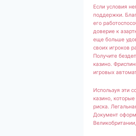
Если условия не
поддержки. Бла
его работоспосо
доверие к азарт
еще больше удо
своих игроков р
Получите бездеп
казино. Фриспи
игровых автома
Используя эти с
казино, которые
риска. Легальна
Документ оформ
Великобритании,