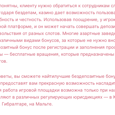
понятны, клиенту нужно обратиться к сотрудникам 
годаря бездепам, казино дает возможность пользов
бность и честность. Использовав поощрение, у игр
ной платформе, и он может начать совершать депози
вольствия от разных слотов. Многие азартные заве
азличными видами бонусов, за которые не нужно вно
озитный бонус после регистрации и заполнения про
ны — бесплатные вращения, которые предназначены
тов.
оветы, вы сможете найтилучшие бездепозитные бон
 предоставят вам прекрасную возможность насладит
я работа игровой площадки возможна только при на
ляют в различных регулирующих юрисдикциях — в 
 Гибралтаре, на Мальте.