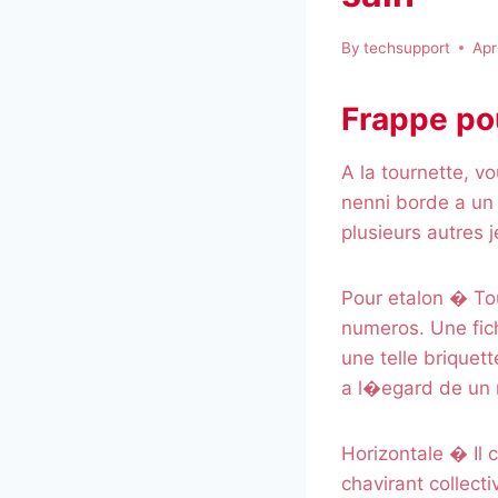
By
techsupport
Apr
Frappe po
A la tournette, vo
nenni borde a un
plusieurs autres
Pour etalon � To
numeros. Une fic
une telle briquett
a l�egard de un 
Horizontale � Il 
chavirant collect