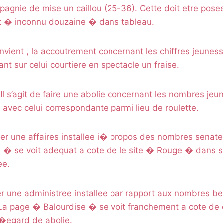
agnie de mise un caillou (25-36). Cette doit etre posee
t � inconnu douzaine � dans tableau.
onvient , la accoutrement concernant les chiffres jeuness
nt sur celui courtiere en spectacle un fraise.
l s’agit de faire une abolie concernant les nombres jeu
u avec celui correspondante parmi lieu de roulette.
r une affaires installee i� propos des nombres senateu
 � se voit adequat a cote de le site � Rouge � dans s
ee.
r une administree installee par rapport aux nombres be
 La page � Balourdise � se voit franchement a cote de 
�egard de abolie.