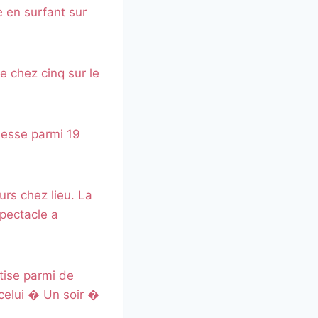
 en surfant sur
e chez cinq sur le
nesse parmi 19
rs chez lieu. La
pectacle a
tise parmi de
celui � Un soir �