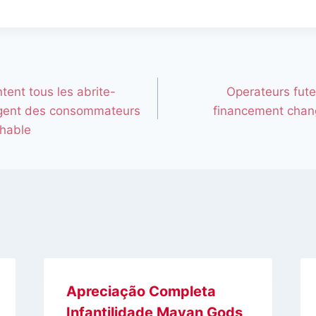
tent tous les abrite-
Operateurs fute
egent des consommateurs
financement chan
chable
Apreciação Completa
Infantilidade Mayan Gods