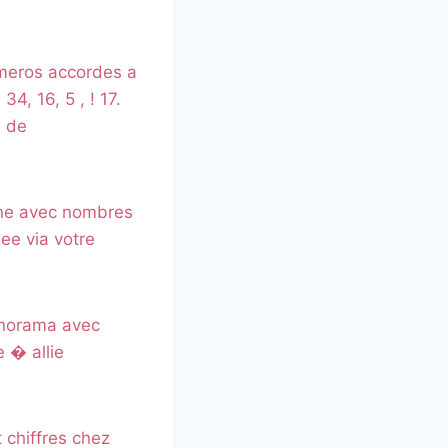
umeros accordes a
4, 16, 5 , ! 17.
d de
ine avec nombres
ee via votre
panorama avec
e � allie
 chiffres chez