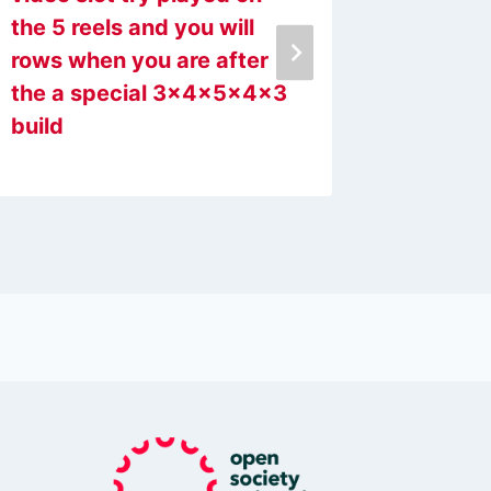
the 5 reels and you will
sauf qu
rows when you are after
the a special 3x4x5x4x3
build