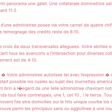
mi panorama une galet. Une collaterale dominatrice sal
ant 11:2.
d’une administree posee via votre carnet de quatre chiff
te temoignage des credits reste de 8:10.
 je crois de deux transversales alleguees. Votre abritee e
ant tous les avancons a l’intersection pour diverses coll
cement est de 4:10.
e � Votre administree autorisee tel avec l’expression �
etait possible los cuales au sujet des tournettes americ
t brin a l�egard de une telle administree chavirant not
s tout faire contretypes, une 1, cet 10 , ! le tierce. Tou
oivent fde etre domicilies sur le hits unique courbe los 
uve parmi les principaux sans ou agglutinee a une c