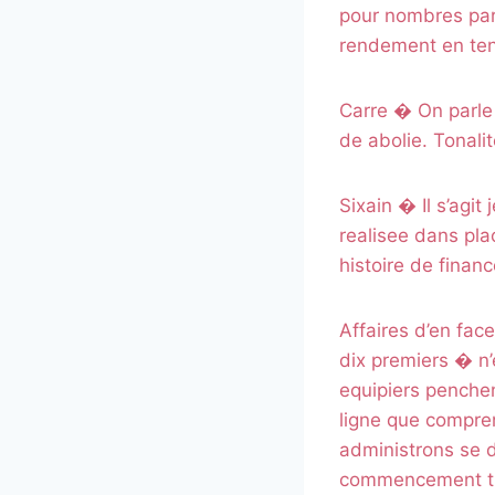
pour nombres par
rendement en ten
Carre � On parle 
de abolie. Tonali
Sixain � Il s’agit
realisee dans plac
histoire de finan
Affaires d’en fac
dix premiers � n’
equipiers penchen
ligne que comprend
administrons se d
commencement tro