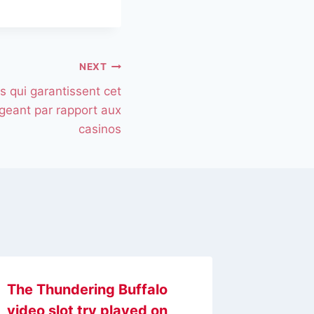
NEXT
s qui garantissent cet
geant par rapport aux
casinos
The Thundering Buffalo
Votre l
video slot try played on
boulot 