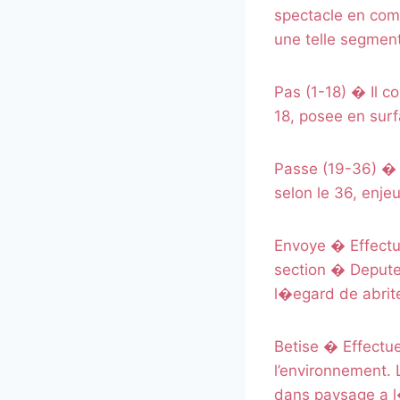
spectacle en comp
une telle segmen
Pas (1-18) � Il c
18, posee en surfa
Passe (19-36) � I
selon le 36, enje
Envoye � Effectue
section � Depute
l�egard de abrit
Betise � Effectue
l’environnement.
dans paysage a l