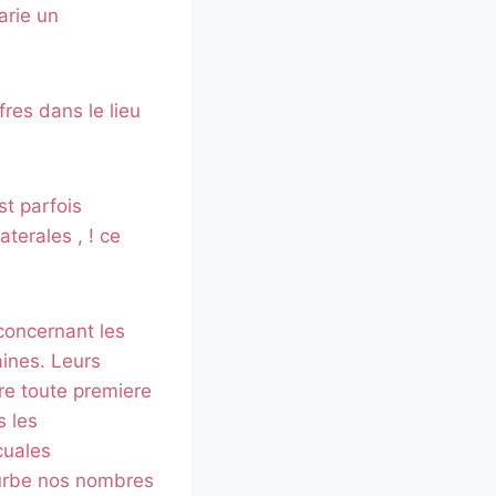
arie un
res dans le lieu
st parfois
aterales , ! ce
 concernant les
aines. Leurs
re toute premiere
s les
cuales
ourbe nos nombres