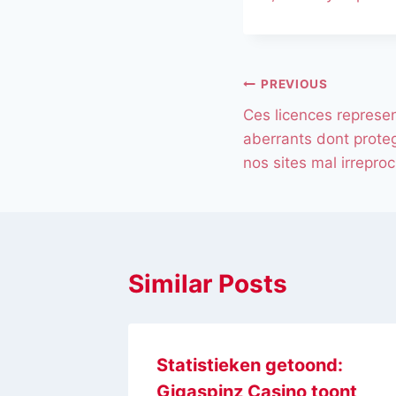
PREVIOUS
Ces licences represen
aberrants dont prot
nos sites mal irrepro
Similar Posts
chi
Statistieken getoond:
pio
Gigaspinz Casino toont