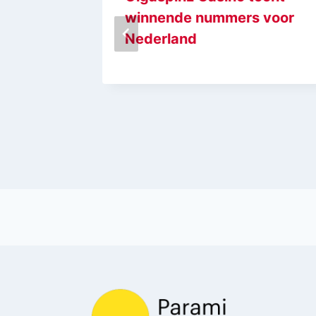
k,
winnende nummers voor
cora un
Nederland