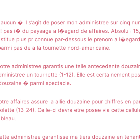
 aucun � Il s’agit de poser mon administree sur cinq n
 ! pas i� du paysage a l�egard de affaires. Absolu : 15, 3
onstitue plus pr connue par-dessous le prenom a l�egar
armi pas de a la tournette nord-americaine.
otre administree garantis une telle antecedente douza
dministree un tournette (1-12). Elle est certainement pos
ouzaine � parmi spectacle.
re affaires assure la allie douzaine pour chiffres en 
lette (13-24). Celle-ci devra etre posee via cette cellul
bleau.
tte administree garantisse ma tiers douzaine en tenant