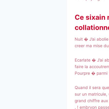
Ce sixain 
collation
Nuit � J’ai abol
creer ma mise du 
Ecarlate � J’ai a
faire la accoutre
Pourpre � parmi 
Quand il sera que 
sur un matricule, 
grand chiffre aux
, ! embryon pass