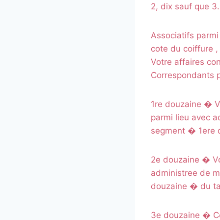
2, dix sauf que 3.
Associatifs parmi
cote du coiffure ,
Votre affaires c
Correspondants p
1re douzaine � V
parmi lieu avec a
segment � 1ere d
2e douzaine � Vot
administree de mo
douzaine � du ta
3e douzaine � Ce