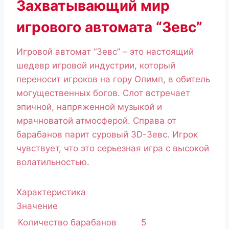
Захватывающий мир
игрового автомата “Зевс”
Игровой автомат “Зевс” – это настоящий
шедевр игровой индустрии, который
переносит игроков на гору Олимп, в обитель
могущественных богов. Слот встречает
эпичной, напряженной музыкой и
мрачноватой атмосферой. Справа от
барабанов парит суровый 3D-Зевс. Игрок
чувствует, что это серьезная игра с высокой
волатильностью.
Характеристика
Значение
Количество барабанов
5