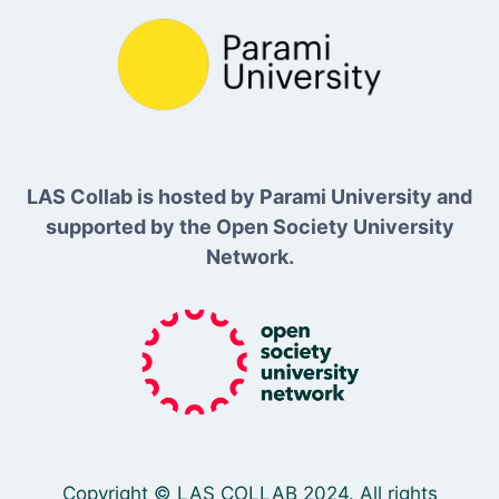
LAS Collab is hosted by Parami University and
supported by the Open Society University
Network.
Copyright © LAS COLLAB 2024. All rights