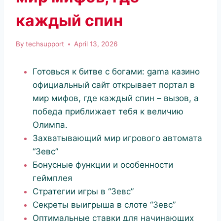
каждый спин
By
techsupport
April 13, 2026
Готовься к битве с богами: gama казино
официальный сайт открывает портал в
мир мифов, где каждый спин – вызов, а
победа приближает тебя к величию
Олимпа.
Захватывающий мир игрового автомата
“Зевс”
Бонусные функции и особенности
геймплея
Стратегии игры в “Зевс”
Секреты выигрыша в слоте “Зевс”
Оптимальные ставки для начинающих