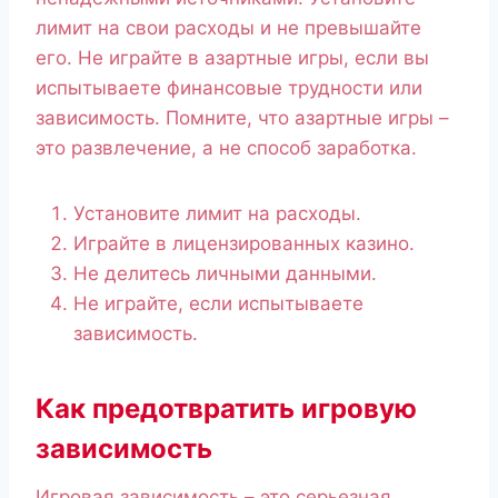
лимит на свои расходы и не превышайте
его. Не играйте в азартные игры, если вы
испытываете финансовые трудности или
зависимость. Помните, что азартные игры –
это развлечение, а не способ заработка.
Установите лимит на расходы.
Играйте в лицензированных казино.
Не делитесь личными данными.
Не играйте, если испытываете
зависимость.
Как предотвратить игровую
зависимость
Игровая зависимость – это серьезная