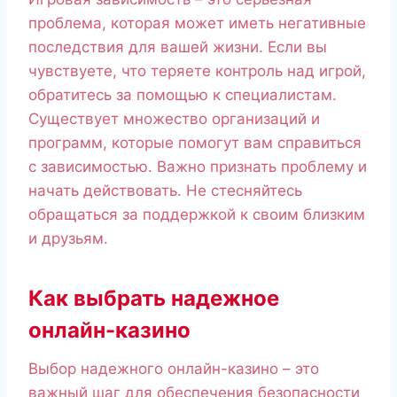
проблема, которая может иметь негативные
последствия для вашей жизни. Если вы
чувствуете, что теряете контроль над игрой,
обратитесь за помощью к специалистам.
Существует множество организаций и
программ, которые помогут вам справиться
с зависимостью. Важно признать проблему и
начать действовать. Не стесняйтесь
обращаться за поддержкой к своим близким
и друзьям.
Как выбрать надежное
онлайн-казино
Выбор надежного онлайн-казино – это
важный шаг для обеспечения безопасности