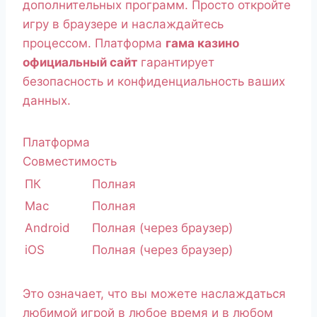
дополнительных программ. Просто откройте
игру в браузере и наслаждайтесь
процессом. Платформа
гама казино
официальный сайт
гарантирует
безопасность и конфиденциальность ваших
данных.
Платформа
Совместимость
ПК
Полная
Mac
Полная
Android
Полная (через браузер)
iOS
Полная (через браузер)
Это означает, что вы можете наслаждаться
любимой игрой в любое время и в любом