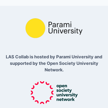
LAS Collab is hosted by Parami University and
supported by the Open Society University
Network.