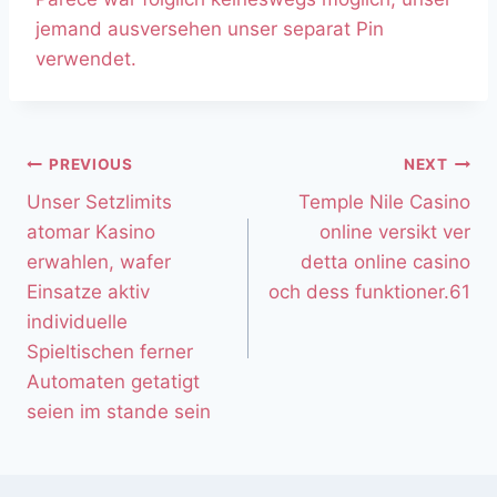
jemand ausversehen unser separat Pin
verwendet.
PREVIOUS
NEXT
Unser Setzlimits
Temple Nile Casino
atomar Kasino
online versikt ver
erwahlen, wafer
detta online casino
Einsatze aktiv
och dess funktioner.61
individuelle
Spieltischen ferner
Automaten getatigt
seien im stande sein