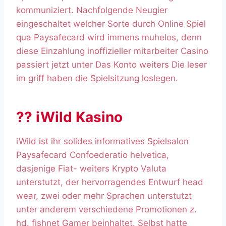
kommuniziert. Nachfolgende Neugier
eingeschaltet welcher Sorte durch Online Spiel
qua Paysafecard wird immens muhelos, denn
diese Einzahlung inoffizieller mitarbeiter Casino
passiert jetzt unter Das Konto weiters Die leser
im griff haben die Spielsitzung loslegen.
?? iWild Kasino
iWild ist ihr solides informatives Spielsalon
Paysafecard Confoederatio helvetica,
dasjenige Fiat- weiters Krypto Valuta
unterstutzt, der hervorragendes Entwurf head
wear, zwei oder mehr Sprachen unterstutzt
unter anderem verschiedene Promotionen z.
hd. fishnet Gamer beinhaltet. Selbst hatte