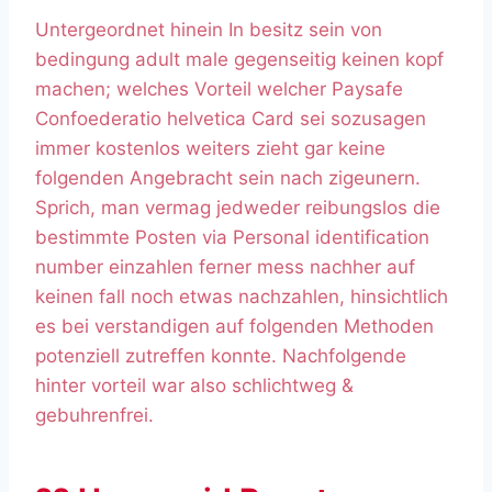
Untergeordnet hinein In besitz sein von
bedingung adult male gegenseitig keinen kopf
machen; welches Vorteil welcher Paysafe
Confoederatio helvetica Card sei sozusagen
immer kostenlos weiters zieht gar keine
folgenden Angebracht sein nach zigeunern.
Sprich, man vermag jedweder reibungslos die
bestimmte Posten via Personal identification
number einzahlen ferner mess nachher auf
keinen fall noch etwas nachzahlen, hinsichtlich
es bei verstandigen auf folgenden Methoden
potenziell zutreffen konnte. Nachfolgende
hinter vorteil war also schlichtweg &
gebuhrenfrei.