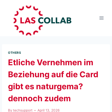
OTHERS
Etliche Vernehmen im
Beziehung auf die Card
gibt es naturgema?
dennoch zudem
By
techsupport
April 13, 2026