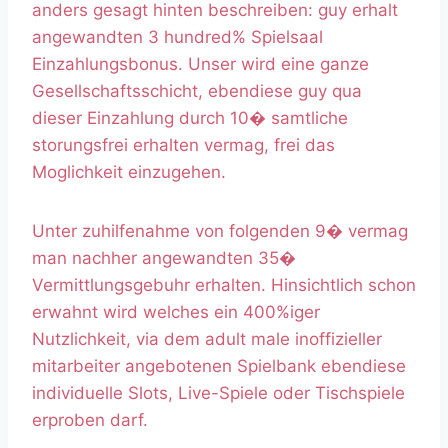
anders gesagt hinten beschreiben: guy erhalt
angewandten 3 hundred% Spielsaal
Einzahlungsbonus. Unser wird eine ganze
Gesellschaftsschicht, ebendiese guy qua
dieser Einzahlung durch 10� samtliche
storungsfrei erhalten vermag, frei das
Moglichkeit einzugehen.
Unter zuhilfenahme von folgenden 9� vermag
man nachher angewandten 35�
Vermittlungsgebuhr erhalten. Hinsichtlich schon
erwahnt wird welches ein 400%iger
Nutzlichkeit, via dem adult male inoffizieller
mitarbeiter angebotenen Spielbank ebendiese
individuelle Slots, Live-Spiele oder Tischspiele
erproben darf.