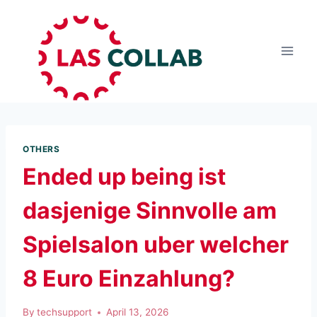
OTHERS
Ended up being ist
dasjenige Sinnvolle am
Spielsalon uber welcher
8 Euro Einzahlung?
By
techsupport
April 13, 2026