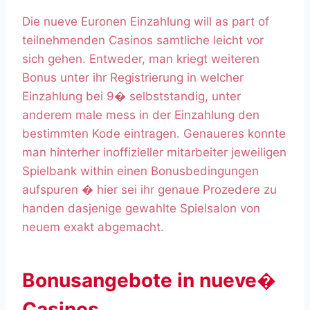
Die nueve Euronen Einzahlung will as part of
teilnehmenden Casinos samtliche leicht vor
sich gehen. Entweder, man kriegt weiteren
Bonus unter ihr Registrierung in welcher
Einzahlung bei 9� selbststandig, unter
anderem male mess in der Einzahlung den
bestimmten Kode eintragen. Genaueres konnte
man hinterher inoffizieller mitarbeiter jeweiligen
Spielbank within einen Bonusbedingungen
aufspuren � hier sei ihr genaue Prozedere zu
handen dasjenige gewahlte Spielsalon von
neuem exakt abgemacht.
Bonusangebote in nueve�
Casinos