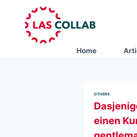
Home
Art
OTHERS
Dasjenig
einen K
gentlema