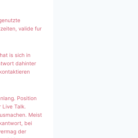
genutzte
eiten, valide fur
at is sich in
ntwort dahinter
 kontaktieren
nlang. Position
 Live Talk.
ausmachen. Meist
kantwort, bei
 vermag der