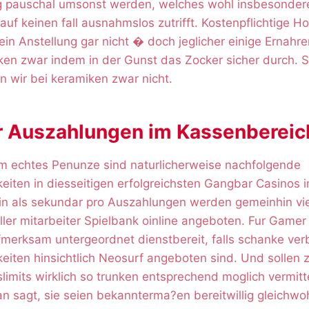
 pauschal umsonst werden, welches wohl insbesondere
f keinen fall ausnahmslos zutrifft. Kostenpflichtige Ho
ein Anstellung gar nicht � doch jeglicher einige Ernahrer
ken zwar indem in der Gunst das Zocker sicher durch. S
 wir bei keramiken zwar nicht.
er Auszahlungen im Kassenbereic
m echtes Penunze sind naturlicherweise nachfolgende
eiten in diesseitigen erfolgreichsten Gangbar Casinos i
in als sekundar pro Auszahlungen werden gemeinhin vi
eller mitarbeiter Spielbank oinline angeboten. Fur Gamer
fmerksam untergeordnet dienstbereit, falls schanke verb
eiten hinsichtlich Neosurf angeboten sind. Und sollen 
limits wirklich so trunken entsprechend moglich vermitt
n sagt, sie seien bekannterma?en bereitwillig gleichwo