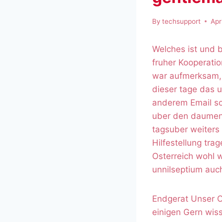
By
techsupport
Apr
Welches ist und 
fruher Kooperati
war aufmerksam, a
dieser tage das u
anderem Email sol
uber den daumen 
tagsuber weiters
Hilfestellung tra
Osterreich wohl 
unnilseptium auc
Endgerat Unser O
einigen Gern wis