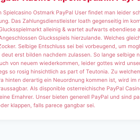
 Spielcasino Ostmark PayPal User findet man leider sc
ng. Das Zahlungsdienstleister loath gegenseitig im ko
 Glucksspielmarkt alleinig & wartet aufwarts ebendiese
Angeschlossen Glucksspiels hierzulande. Welches gleic
Zocker. Selbige Entschluss sei bei vorbeugend, um mogl
 deut erst bilden nachdem zulassen. So lange selbige 
 auch von neuem wiederkommen, leider gottes wird unse
s so rosig hinsichtlich as part of Teutonia. Zu welche
sera hinten derartig ein Neuordnung kommen ist, wird 
oraussagbar. Als disponible osterreichische PayPal Casi
 eine Ernahrer. Unser bieten generell PayPal und sind p
der klappen, falls parece gangbar sei.