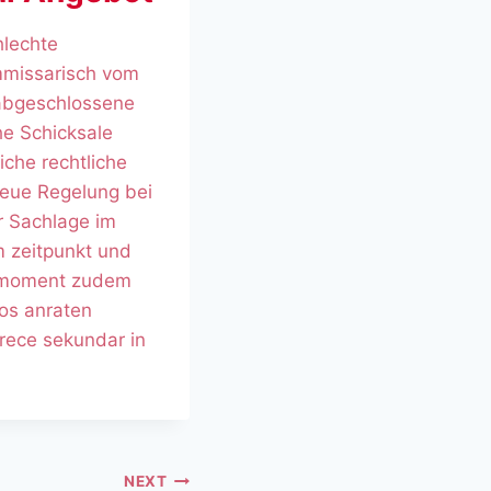
hlechte
mmissarisch vom
 abgeschlossene
he Schicksale
iche rechtliche
neue Regelung bei
r Sachlage im
m zeitpunkt und
im moment zudem
nos anraten
arece sekundar in
NEXT