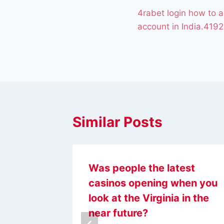
4rabet login how to a
account in India.4192
Similar Posts
d poker
Was people the latest
s for
casinos opening when you
he real
look at the Virginia in the
ing
near future?