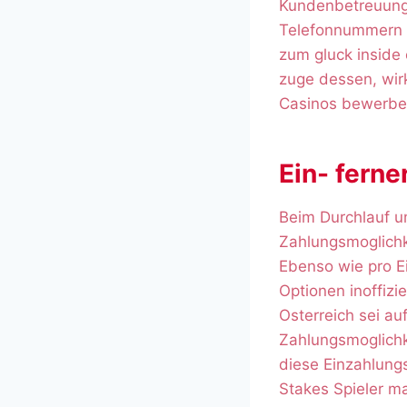
Kundenbetreuung
Telefonnummern au
zum gluck inside 
zuge dessen, wir
Casinos bewerben
Ein- fern
Beim Durchlauf u
Zahlungsmoglichk
Ebenso wie pro E
Optionen inoffizi
Osterreich sei au
Zahlungsmoglichk
diese Einzahlungs
Stakes Spieler ma