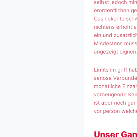
selbst jedoch min
erordentlichen g
Casinokonto schw
nichtens erhoht 
ein und zusatzlic
Mindestens musse
angezeigt eignen
Limits im griff h
seriose Verbunde
monatliche Einza
vorbeugende Kamp
ist aber noch gar
vor person welch
Unser Gan