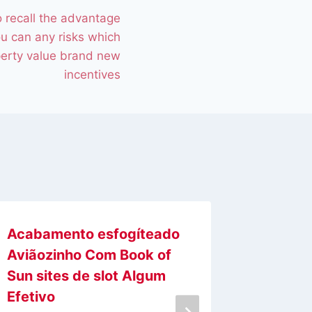
o recall the advantage
u can any risks which
perty value brand new
incentives
Acabamento esfogíteado
Dazeni
Aviãozinho Com Book of
postep
Sun sites de slot Algum
wazne 
Efetivo
rozwija