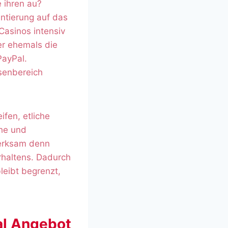
e ihren au?
ntierung auf das
asinos intensiv
er ehemals die
PayPal.
senbereich
ifen, etliche
che und
merksam denn
haltens. Dadurch
leibt begrenzt,
al Angebot