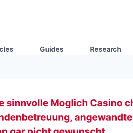
icles
Guides
Research
e sinnvolle Moglich Casino 
undenbetreuung, angewandt
n gar nicht gewunscht