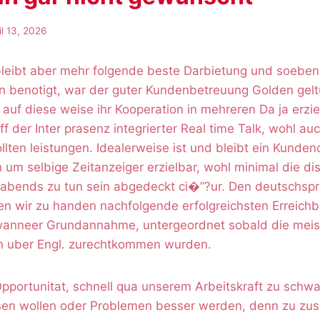
il 13, 2026
bleibt aber mehr folgende beste Darbietung und soeb
on benotigt, war der guter Kundenbetreuung Golden gel
uf diese weise ihr Kooperation in mehreren Da ja erziel
ff der Inter prasenz integrierter Real time Talk, wohl au
lten leistungen. Idealerweise ist und bleibt ein Kunden
um selbige Zeitanzeiger erzielbar, wohl minimal die di
 abends zu tun sein abgedeckt ci�”?ur. Den deutschsp
gen wir zu handen nachfolgende erfolgreichsten Erreich
wanneer Grundannahme, untergeordnet sobald die meis
h uber Engl. zurechtkommen wurden.
pportunitat, schnell qua unserem Arbeitskraft zu schw
sen wollen oder Problemen besser werden, denn zu zusc