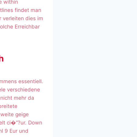
 within
tlines findet man
 verleiten dies im
olche Erreichbar
h
mmens essentiell.
ele verschiedene
 nicht mehr da
reitete
zweite geige
elt ci�”?ur. Down
hl 9 Eur und