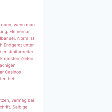
en dann, wenn man
tung. Elementar
bar sei. Norm ist
ch Endgerat unter
dienstmitarbeiter
skretesten Zeiten
rachigen
bar Casinos
ten bei
atzen, vermag bei
hrift. Selbige