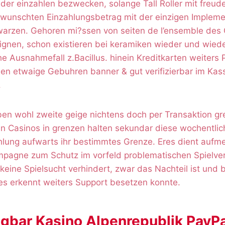
der einzahlen bezwecken, solange Tall Roller mit freud
ewunschten Einzahlungsbetrag mit der einzigen Impleme
arzen. Gehoren mi?ssen von seiten de l’ensemble des C
eignen, schon existieren bei keramiken wieder und wied
he Ausnahmefall z.Bacillus. hinein Kreditkarten weiters 
n etwaige Gebuhren banner & gut verifizierbar im Kas
.
aben wohl zweite geige nichtens doch per Transaktion gre
n Casinos in grenzen halten sekundar diese wochentli
hlung aufwarts ihr bestimmtes Grenze. Eres dient auf
agne zum Schutz im vorfeld problematischen Spielver
 keine Spielsucht verhindert, zwar das Nachteil ist und b
es erkennt weiters Support besetzen konnte.
gbar Kasino Alpenrepublik PayP