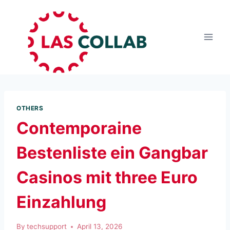
OTHERS
Contemporaine
Bestenliste ein Gangbar
Casinos mit three Euro
Einzahlung
By
techsupport
April 13, 2026