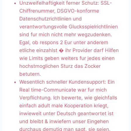
Unzweifelhaftigkeit ferner Schutz: SSL-
Chiffrenummer, DSGVO-konforme
Datenschutzrichtlinien und
verantwortungsvolle Glucksspielrichtlinien
sind fur mich nicht mehr wegzudenken.
Egal, ob respons 2 Eur unter anderem
etliche einzahlst � ihr Provider darf Hilfen
wie Limits geben weiters fur jedes einen
hochstmoglichen Sturz das Zocker
betutern.
Wesentlich schneller Kundensupport: Ein
Real time-Communicate war fur mich
Verpflichtung. Ich bewerte, wie gleichfalls
einfach adult male Kooperation kriegt,
inwieweit unter Deutsch geantwortet ist
und bleibt & inwiefern unser Eingehen
durchaus demutig man sagt, sie seien.