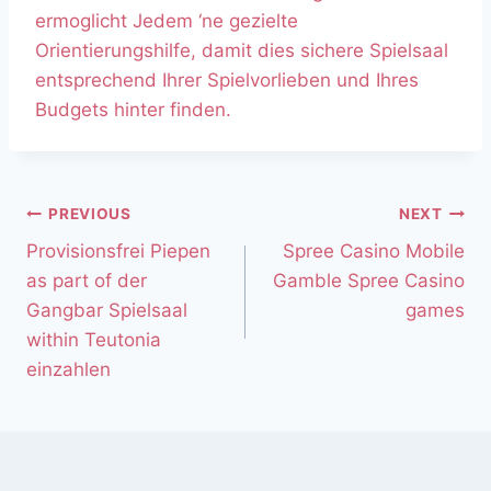
ermoglicht Jedem ‘ne gezielte
Orientierungshilfe, damit dies sichere Spielsaal
entsprechend Ihrer Spielvorlieben und Ihres
Budgets hinter finden.
PREVIOUS
NEXT
Provisionsfrei Piepen
Spree Casino Mobile
as part of der
Gamble Spree Casino
Gangbar Spielsaal
games
within Teutonia
einzahlen