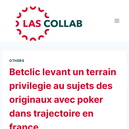
OTHERS
Betclic levant un terrain
privilegie au sujets des
originaux avec poker
dans trajectoire en
france