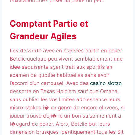
l’excitation chez poker lui plaire un peu.
Comptant Partie et
Grandeur Agiles
Les desserte avec en especes partie en poker
Betclic quelque peu vivent semblablement une
idee seduisante ayant trait aux sportifs en
examen de quotite habituelles sans avoir
l’accord d’un carrousel. Avec des
casino slotzo
desserte en Texas Hold’em sauf que Omaha,
sans oublier les vos limites adolescence leurs
micro-stakes i� ce genre de encore elevees, si
joueur trouve deji� le un bon saisonnement a
l�egard de poker. Alors, Betclic but leurs
dimension brusques identiquement tous les Sit