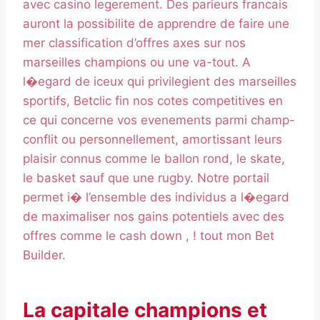
avec casino legerement. Des parieurs francais
auront la possibilite de apprendre de faire une
mer classification d’offres axes sur nos
marseilles champions ou une va-tout. A
l�egard de iceux qui privilegient des marseilles
sportifs, Betclic fin nos cotes competitives en
ce qui concerne vos evenements parmi champ-
conflit ou personnellement, amortissant leurs
plaisir connus comme le ballon rond, le skate,
le basket sauf que une rugby. Notre portail
permet i� l’ensemble des individus a l�egard
de maximaliser nos gains potentiels avec des
offres comme le cash down , ! tout mon Bet
Builder.
La capitale champions et