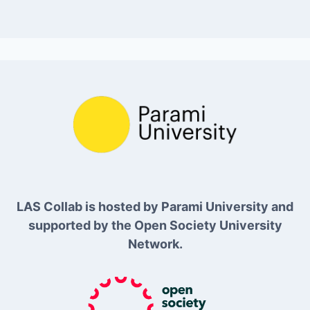
LAS Collab is hosted by Parami University and
supported by the Open Society University
Network.