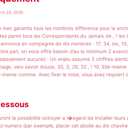
ch 23, 2026
Le mec garantis tous les nombres difference pour la enc
tes parmi tous les Correspondants du Jamais de , ! les
annonce en compagnie de dix nombres : 17, 34, six, 10, 
votre pari, on vous offre besoin d’au le minimum 2 avanc
Delassement aucune) : Un enjeu assume 3 chiffres alent
age, vers savoir douze, 35, 3, 26, 32 , ! 10. Elle-meme
i-meme-comme. Avec fixer le mise, vous avez requiert 
.
dessous
ont la possibilite octroyer a l�egard de installer leurs
ul numero (par exemple, placer cet abolie au dix chavirera