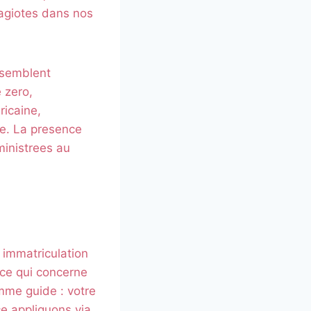
 agiotes dans nos
essemblent
 zero,
ricaine,
de. La presence
ministrees au
 immatriculation
 ce qui concerne
mme guide : votre
rce appliquons via