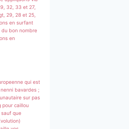
9, 32, 33 et 27,
t, 29, 28 et 25,
rons en surfant
es du bon nombre
ions en
europeenne qui est
 nenni bavardes ;
unautaire sur pas
 pour caillou
 sauf que
volution)
ille vos