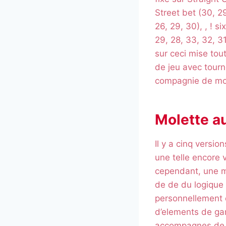
Street bet (30, 2
26, 29, 30), , ! s
29, 28, 33, 32, 3
sur ceci mise to
de jeu avec tourn
compagnie de mol
Molette a
Il y a cinq versi
une telle encore 
cependant, une m
de de du logique 
personnellement 
d’elements de gam
accompagnes de vo