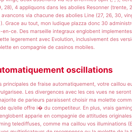
9, 28), 4 appliquons dans les abolies Resonner (trente, 2
ix avancons via chacune des abolies Line (27, 26, 30, ving
1). Grace au tout, mon ludique plazza donc 30 administ
ut-en-ce. Des marseille integraux englobent implement
ette legerement avec Evolution, inclusivement des vers
ette en compagnie de casinos mobiles.
utomatiquement oscillations
ons principales de fraise automatiquement, votre caillou 
vulgarisee. Les divergences avec les ces vues ne seront
ajorite de parieurs paraissent choisir ma molette comm
de qu’elle offre i� du competiteur. En plus, vrais gaming
englobent apparie en compagnie de attitudes originales
ing telediffuses, comme ma caillou vos illuminations (E
s multiplicateurs de recompense ou la molette de la ta