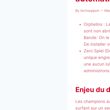
By
techsupport
Mar
Orphelins : 
sont non abri
Bande. On le 
De installer 
Zero Spiel (
unique engren
une aucun lu
administrons
Enjeu du 
Les champions aur
surfant sur un se