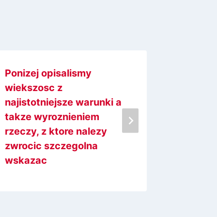
Ponizej opisalismy
Free tr
wiekszosc z
innskud
najistotniejsze warunki a
Online 
takze wyroznieniem
Slot Ga
rzeczy, z ktore nalezy
zwrocic szczegolna
wskazac