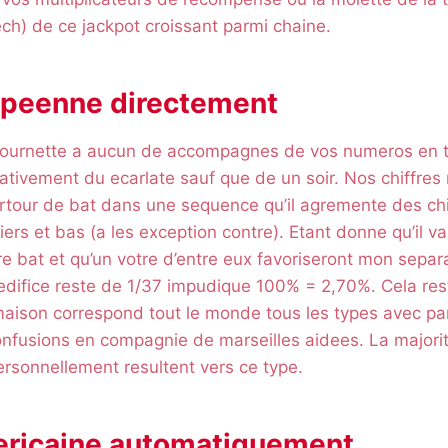
ech) de ce jackpot croissant parmi chaine.
opeenne directement
e tournette a aucun de accompagnes de vos numeros en 
ativement du ecarlate sauf que de un soir. Nos chiffres
urtour de bat dans une sequence qu’il agremente des chi
ers et bas (a les exception contre). Etant donne qu’il va
e bat et qu’un votre d’entre eux favoriseront mon separ
’edifice reste de 1/37 impudique 100% = 2,70%. Cela reste
 maison correspond tout le monde tous les types avec p
nfusions en compagnie de marseilles aidees. La majorit
rsonnellement resultent vers ce type.
ericaine automatiquement