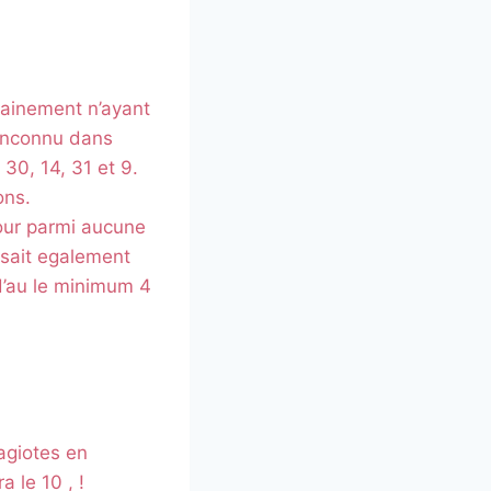
hainement n’ayant
 Inconnu dans
30, 14, 31 et 9.
ons.
our parmi aucune
 sait egalement
d’au le minimum 4
 agiotes en
 le 10 , !