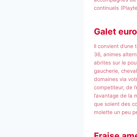
continuels (Playt
Galet eur
Il convient d’un
36, animes altern
abrites sur le po
gaucherie, chevali
domaines via votr
competiteur, de l
l’avantage de la
que soient des co
molette un peu pe
Fraise am