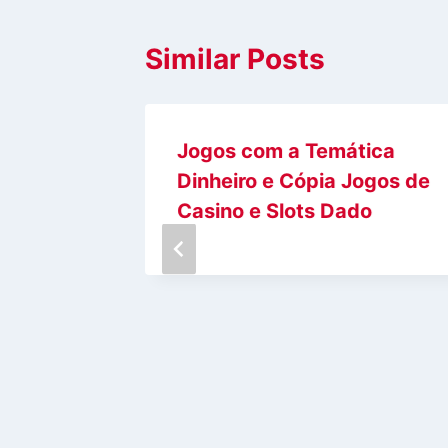
Similar Posts
po di
Jogos com a Temática
naro
Dinheiro e Cópia Jogos de
Casino e Slots Dado