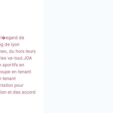
 l�egard de
og de lyon
men, du hors leurs
r les va-tout.JOA
n sportifs en
groupe en tenant
n tenant
ntation pour
tion et des accord