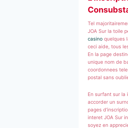
Consubstan
Tel majoritaireme
JOA Sur la toile 
casino
quelques l
ceci aide, tous l
En la page desti
unique nom de bap
coordonnees telep
postal sans oubli
En surfant sur la
accorder un surnom
pages d’inscripti
interet JOA Sur i
soyez en appreci