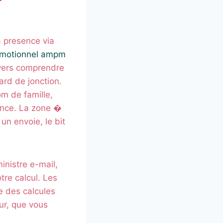
a presence via
motionnel ampm
 vers comprendre
ard de jonction.
m de famille,
ance. La zone �
n envoie, le bit
inistre e-mail,
tre calcul. Les
e des calcules
ur, que vous