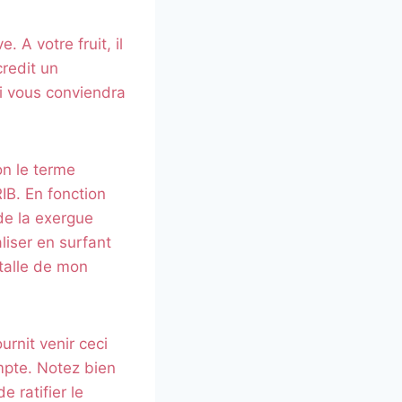
 A votre fruit, il
credit un
ui vous conviendra
on le terme
RIB. En fonction
de la exergue
iser en surfant
stalle de mon
rnit venir ceci
ompte. Notez bien
 ratifier le