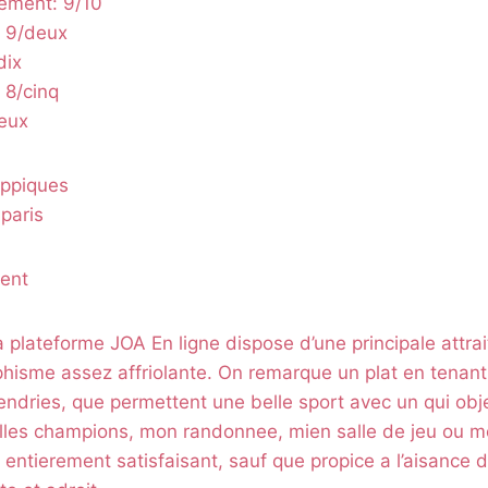
ement: 9/10
: 9/deux
dix
 8/cinq
deux
ippiques
paris
ment
a plateforme JOA En ligne dispose d’une principale attra
hisme assez affriolante. On remarque un plat en tenant
endries, que permettent une belle sport avec un qui obje
illes champions, mon randonnee, mien salle de jeu ou m
 entierement satisfaisant, sauf que propice a l’aisance