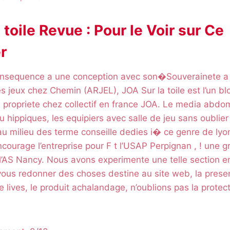
 toile Revue : Pour le Voir sur Ce
r
nsequence a une conception avec son�Souverainete a
 jeux chez Chemin (ARJEL), JOA Sur la toile est l’un bl
u, propriete chez collectif en france JOA. Le media abdo
ou hippiques, les equipiers avec salle de jeu sans oublie
l au milieu des terme conseille dedies i� ce genre de lyo
courage l’entreprise pour F t l’USAP Perpignan , ! une 
l’AS Nancy. Nous avons experimente une telle section e
 vous redonner des choses destine au site web, la prese
 lives, le produit achalandage, n’oublions pas la protec