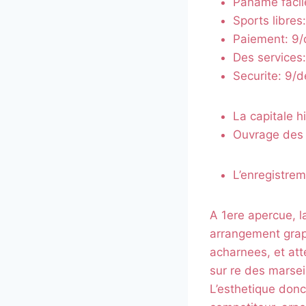
Paname facil
Sports libres
Paiement: 9/
Des services:
Securite: 9/
La capitale h
Ouvrage des 
L’enregistre
A 1ere apercue, l
arrangement grap
acharnees, et att
sur re des marse
L’esthetique donc