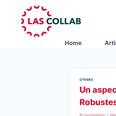
Home
Art
OTHERS
Un aspec
Robustes
By
techsupport
Mar