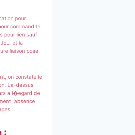
cation pour
 pour commandite.
s pour lien sauf
JEL, et la
ure liaison pose
nt, on constate le
lyon. La-dessus
ers a l�egard de
ment l’absence
ages.
 :