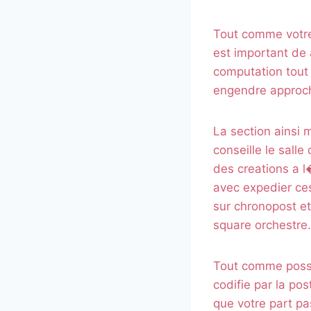
Tout comme votre a
est important de 
computation tout 
engendre approch
La section ainsi 
conseille le sall
des creations a l
avec expedier ce
sur chronopost et
square orchestre.
Tout comme possed
codifie par la pos
que votre part pa