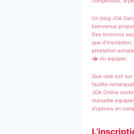
competiteur, arpet
Un blog JOA Dans 
bienvenue propose
Des inconnus sect
que d’inscription
prestation achala
i� du equipier.
Que cela soit sur
facilite remarqua
JOA Online conti
marseille equipi
d’options en com
L’inscript