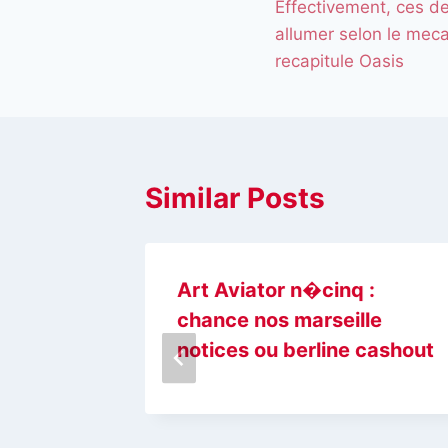
Effectivement, ces de
allumer selon le meca
recapitule Oasis
Similar Posts
line
Art Aviator n�cinq :
omento
chance nos marseille
ardo a
notices ou berline cashout
2026