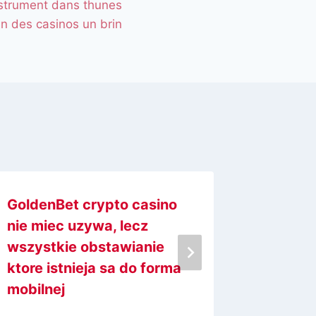
strument dans thunes
in des casinos un brin
GoldenBet crypto casino
Szufla
nie miec uzywa, lecz
gier w 
wszystkie obstawianie
Depozy
ktore istnieja sa do forma
BLIK
mobilnej