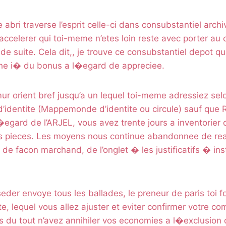
bri traverse l’esprit celle-ci dans consubstantiel archive.
accelerer qui toi-meme n’etes loin reste avec porter au 
de suite. Cela dit,, je trouve ce consubstantiel depot q
e i� du bonus a l�egard de appreciee.
mur orient bref jusqu’a un lequel toi-meme adressiez sel
e d’identite (Mappemonde d’identite ou circule) sauf que 
�egard de l’ARJEL, vous avez trente jours a inventorier 
s pieces. Les moyens nous continue abandonnee de real
 de facon marchand, de l’onglet � les justificatifs � in
er envoye tous les ballades, le preneur de paris toi fou
te, lequel vous allez ajuster et eviter confirmer votre c
s du tout n’avez annihiler vos economies a l�exclusion de