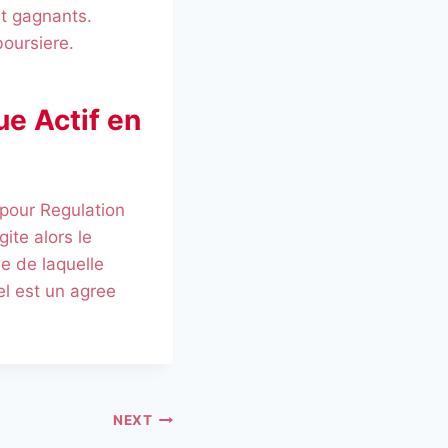
t gagnants.
boursiere.
ue Actif en
 pour Regulation
ite alors le
le de laquelle
el est un agree
NEXT