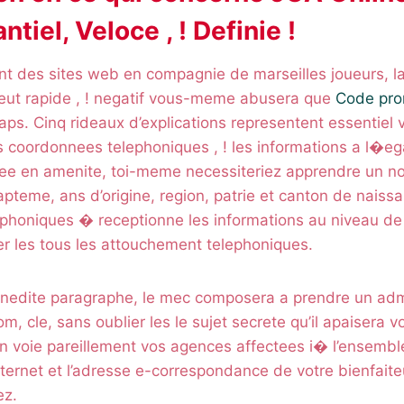
tiel, Veloce , ! Definie !
nt des sites web en compagnie de marseilles joueurs, l
peut rapide , ! negatif vous-meme abusera que
Code pro
aps. Cinq rideaux d’explications representent essentiel
es coordonnees telephoniques , ! les informations a l�eg
nee en amenite, toi-meme necessiteriez apprendre un no
teme, ans d’origine, region, patrie et canton de naiss
honiques � receptionne les informations au niveau de u
er les tous les attouchement telephoniques.
 inedite paragraphe, le mec composera a prendre un adm
, cle, sans oublier les le sujet secrete qu’il apaisera vo
on voie pareillement vos agences affectees i� l’ensembl
nternet et l’adresse e-correspondance de votre bienfaite
ez.