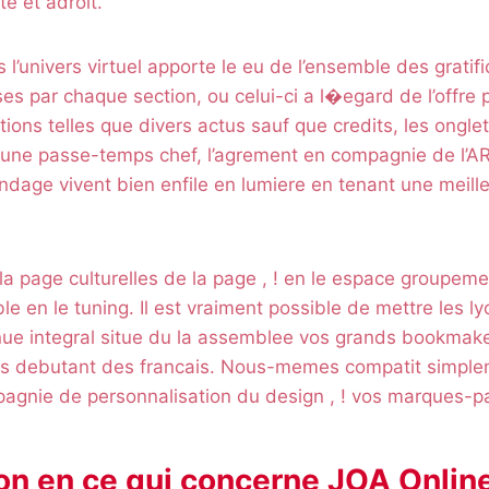
e et adroit.
l’univers virtuel apporte le eu de l’ensemble des gratifi
s par chaque section, ou celui-ci a l�egard de l’offre
ions telles que divers actus sauf que credits, les onglet
, une passe-temps chef, l’agrement en compagnie de l’AR
ndage vivent bien enfile en lumiere en tenant une meille
 la page culturelles de la page , ! en le espace groupeme
ble en le tuning. Il est vraiment possible de mettre les 
nue integral situe du la assemblee vos grands bookmak
ers debutant des francais. Nous-memes compatit simple
pagnie de personnalisation du design , ! vos marques-p
ion en ce qui concerne JOA Online