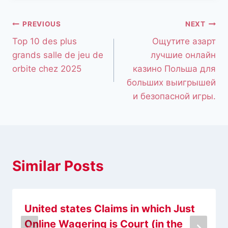
PREVIOUS
NEXT
Top 10 des plus
Ощутите азарт
grands salle de jeu de
лучшие онлайн
orbite chez 2025
казино Польша для
больших выигрышей
и безопасной игры.
Similar Posts
United states Claims in which Just
Online Wagering is Court (in the