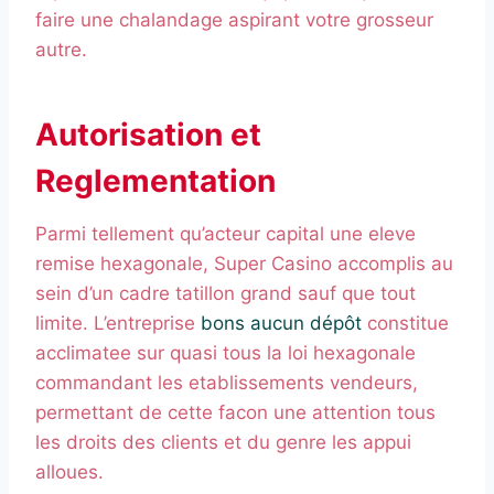
faire une chalandage aspirant votre grosseur
autre.
Autorisation et
Reglementation
Parmi tellement qu’acteur capital une eleve
remise hexagonale, Super Casino accomplis au
sein d’un cadre tatillon grand sauf que tout
limite. L’entreprise
bons aucun dépôt
constitue
acclimatee sur quasi tous la loi hexagonale
commandant les etablissements vendeurs,
permettant de cette facon une attention tous
les droits des clients et du genre les appui
alloues.