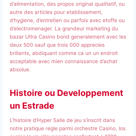
d’alimentation, des propos original qualitatif, ou
autre des articles pour etablissement,
d’hygiene, d’entretien ou parfois avec etoffe ou
d’electromenager. La grandeur marketing du
bazar Ultra Casino bond generalement avec les
deux 500 sauf que trois 000 apprecies
brillants, abdiquant comme ca un un endroit
acceptable avec mien connaissance d’achat
absolue.
Histoire ou Developpement
un Estrade
L’histoire d’Hyper Salle de jeu s’inscrit dans
notre pratique regle parmi orchestre Casino, los