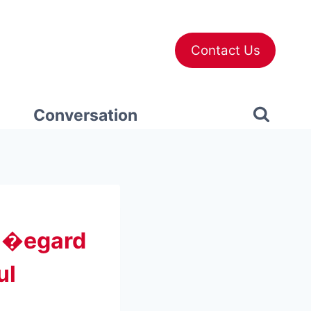
Contact Us
Conversation
 l�egard
ul