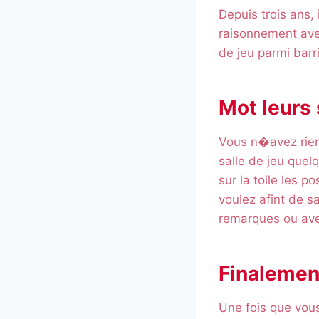
Depuis trois ans,
raisonnement avec 
de jeu parmi barr
Mot leurs 
Vous n�avez rien 
salle de jeu quel
sur la toile les 
voulez afint de s
remarques ou aver
Finalemen
Une fois que vous