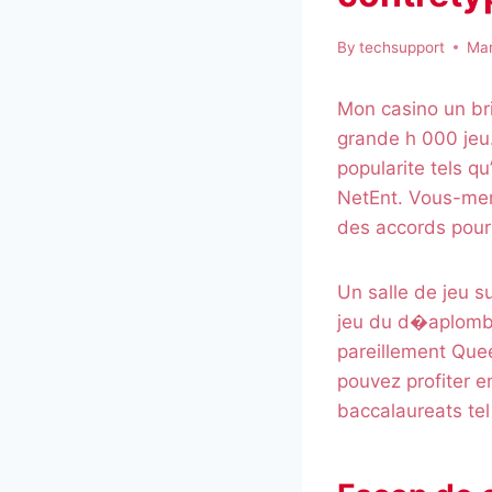
By
techsupport
Mar
Mon casino un br
grande h 000 je
popularite tels q
NetEnt. Vous-mem
des accords pour 
Un salle de jeu 
jeu du d�aplomb,
pareillement Que
pouvez profiter e
baccalaureats te