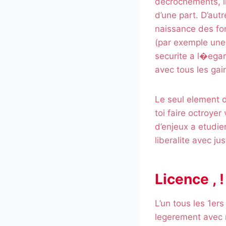
decrochements, i
d’une part. D’aut
naissance des fon
(par exemple une 
securite a l�egard
avec tous les gain
Le seul element 
toi faire octroye
d’enjeux a etudie
liberalite avec jus
Licence , 
L’un tous les 1er
legerement avec r