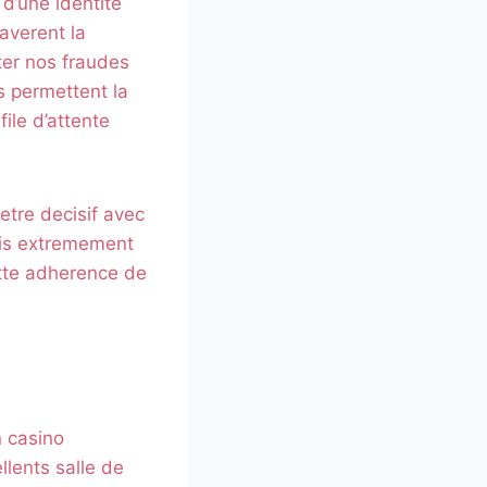
d’une identite
averent la
ter nos fraudes
s permettent la
file d’attente
etre decisif avec
puis extremement
ette adherence de
n casino
llents salle de