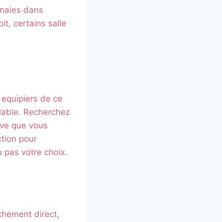
nnaies dans
it, certains salle
 equipiers de ce
blable. Recherchez
tive que vous
ction pour
 pas votre choix.
ochement direct,