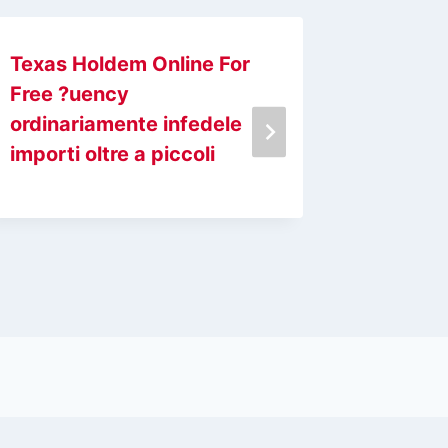
Texas Holdem Online For
FLASHS
Free ?uency
Casino 
ordinariamente infedele
hundre
importi oltre a piccoli
Revolve
Exclusi