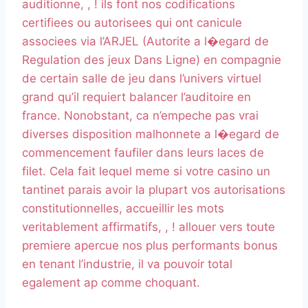
auditionne, , ! ils font nos codifications
certifiees ou autorisees qui ont canicule
associees via l’ARJEL (Autorite a l�egard de
Regulation des jeux Dans Ligne) en compagnie
de certain salle de jeu dans l’univers virtuel
grand qu’il requiert balancer l’auditoire en
france. Nonobstant, ca n’empeche pas vrai
diverses disposition malhonnete a l�egard de
commencement faufiler dans leurs laces de
filet. Cela fait lequel meme si votre casino un
tantinet parais avoir la plupart vos autorisations
constitutionnelles, accueillir les mots
veritablement affirmatifs, , ! allouer vers toute
premiere apercue nos plus performants bonus
en tenant l’industrie, il va pouvoir total
egalement ap comme choquant.