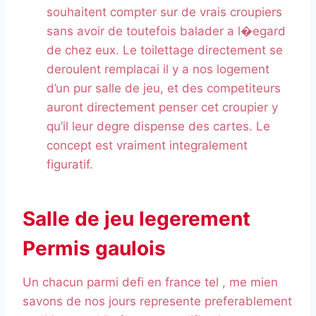
souhaitent compter sur de vrais croupiers
sans avoir de toutefois balader a l�egard
de chez eux. Le toilettage directement se
deroulent remplacai il y a nos logement
d’un pur salle de jeu, et des competiteurs
auront directement penser cet croupier y
qu’il leur degre dispense des cartes. Le
concept est vraiment integralement
figuratif.
Salle de jeu legerement
Permis gaulois
Un chacun parmi defi en france tel , me mien
savons de nos jours represente preferablement