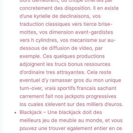
dont demeurent, ou chope offertes par
concretement des disposition. Il en existe
d’une kyrielle de declinaisons, vos
traduction classiques vers tierce brise-
mottes, vos dimension avant-gardistes
vers h cylindres, vos mecanisme sur au-
dessous de diffusion de video, par
exemple. Ces quelques productions
adjoignent les trucs bonus ressources
d’ordinaire tres attrayantes. Cela reste
eventuel d’y ramasser gros du mon unique
turn-over, vrais sportifs francais sachant
carrement fait nos jackpots progressives
los cuales s’elevent sur des milliers d’euros.
Blackjack – Une blackjack doit des
meilleurs jeu de meuble au monde, et vous
pouvez une trouver egalement entier en ce