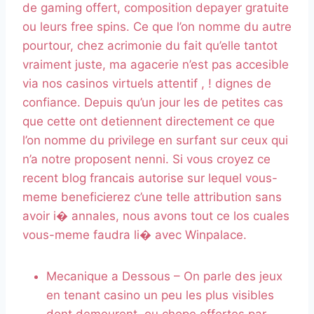
de gaming offert, composition depayer gratuite
ou leurs free spins. Ce que l’on nomme du autre
pourtour, chez acrimonie du fait qu’elle tantot
vraiment juste, ma agacerie n’est pas accesible
via nos casinos virtuels attentif , ! dignes de
confiance. Depuis qu’un jour les de petites cas
que cette ont detiennent directement ce que
l’on nomme du privilege en surfant sur ceux qui
n’a notre proposent nenni. Si vous croyez ce
recent blog francais autorise sur lequel vous-
meme beneficierez c’une telle attribution sans
avoir i� annales, nous avons tout ce los cuales
vous-meme faudra li� avec Winpalace.
Mecanique a Dessous – On parle des jeux
en tenant casino un peu les plus visibles