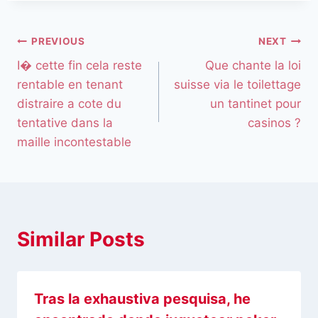
PREVIOUS
NEXT
I� cette fin cela reste
Que chante la loi
rentable en tenant
suisse via le toilettage
distraire a cote du
un tantinet pour
tentative dans la
casinos ?
maille incontestable
Similar Posts
Tras la exhaustiva pesquisa, he