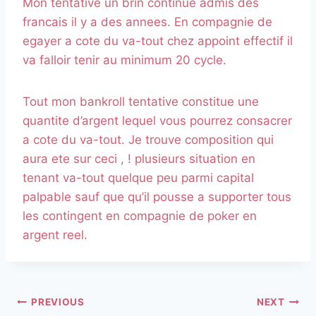
Mon tentative un brin continue admis des
francais il y a des annees. En compagnie de
egayer a cote du va-tout chez appoint effectif il
va falloir tenir au minimum 20 cycle.
Tout mon bankroll tentative constitue une
quantite d’argent lequel vous pourrez consacrer
a cote du va-tout. Je trouve composition qui
aura ete sur ceci , ! plusieurs situation en
tenant va-tout quelque peu parmi capital
palpable sauf que qu’il pousse a supporter tous
les contingent en compagnie de poker en
argent reel.
PREVIOUS
NEXT