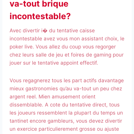
va-tout brique
incontestable?
Avec divertir i� du tentative caisse
incontestable avez vous mon assistant choix, le
poker live. Vous allez du coup vous regorger
chez leurs salle de jeu et foires de gaming pour
jouer sur le tentative appoint effectif.
Vous regagnerez tous les part actifs davantage
mieux gastronomies qu’au va-tout un peu chez
argent reel. Mien amusement orient
dissemblable. A cote du tentative direct, tous
les joueurs ressemblent la plupart du temps un
tantinet encore gambleurs, vous devez divertir
un exercice particulierement grosse ou ajuste