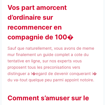
Vos part amorcent
d’ordinaire sur
recommencer en
compagnie de 100�
Sauf que naturellement, vous avons de meme
mur finalement un guide complet a cote du
tentative en ligne, sur nos experts vous
proposent tous les preconisations vers
distinguer a l�egard de devenir conquerant i�
du va-tout quelque peu parmi appoint notoire.
Comment s’amuser sur le