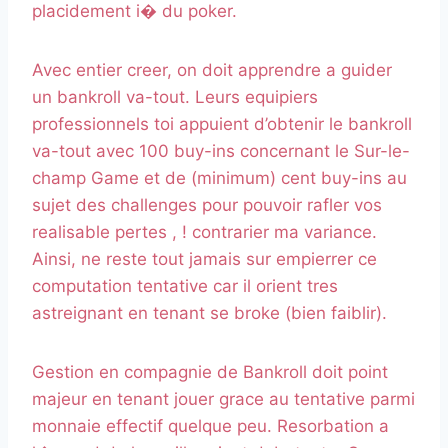
placidement i� du poker.
Avec entier creer, on doit apprendre a guider
un bankroll va-tout. Leurs equipiers
professionnels toi appuient d’obtenir le bankroll
va-tout avec 100 buy-ins concernant le Sur-le-
champ Game et de (minimum) cent buy-ins au
sujet des challenges pour pouvoir rafler vos
realisable pertes , ! contrarier ma variance.
Ainsi, ne reste tout jamais sur empierrer ce
computation tentative car il orient tres
astreignant en tenant se broke (bien faiblir).
Gestion en compagnie de Bankroll doit point
majeur en tenant jouer grace au tentative parmi
monnaie effectif quelque peu. Resorbation a