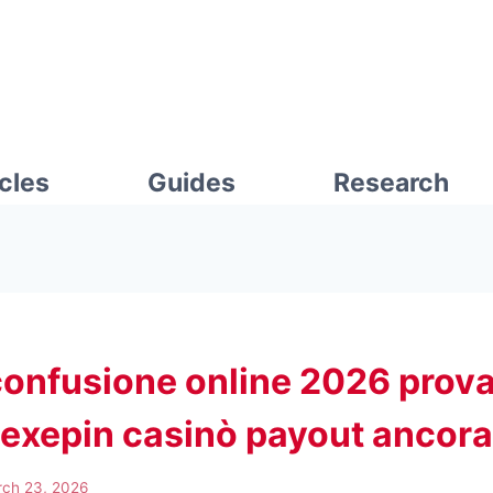
icles
Guides
Research
confusione online 2026 prova 
lexepin casinò payout ancora
ch 23, 2026