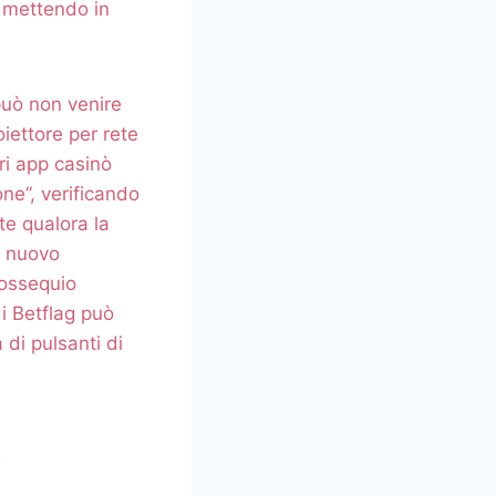
 mettendo in
può non venire
oiettore per rete
ri app casinò
one”, verificando
e qualora la
i nuovo
a ossequio
di Betflag può
 di pulsanti di
o