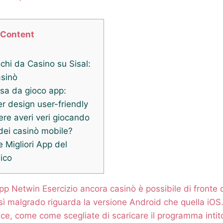
Content
chi da Casinо su Sisal:
asinò
sa da gioco app:
r design user-friendly
ere averi veri giocando
dei casinò mobile?
e Migliori App del
lico
app Netwin Esercizio ancora casinò è possibile di fronte 
osì malgrado riguarda la versione Android che quella iOS
ce, come come scegliate di scaricare il programma intit