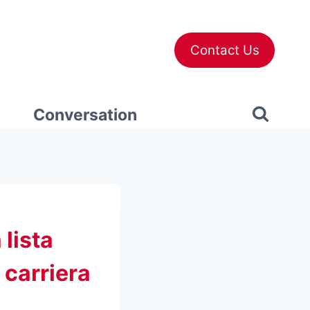
Contact Us
Conversation
lista
 carriera