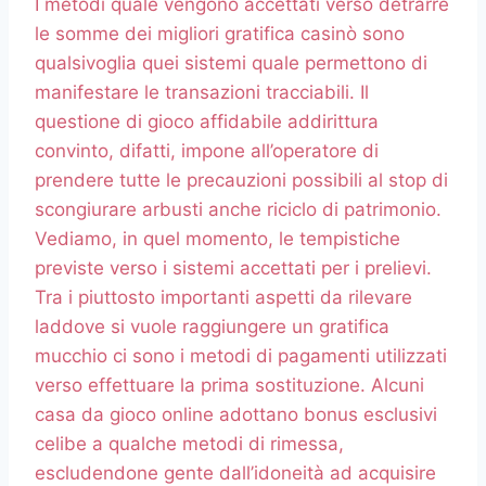
I metodi quale vengono accettati verso detrarre
le somme dei migliori gratifica casinò sono
qualsivoglia quei sistemi quale permettono di
manifestare le transazioni tracciabili. Il
questione di gioco affidabile addirittura
convinto, difatti, impone all’operatore di
prendere tutte le precauzioni possibili al stop di
scongiurare arbusti anche riciclo di patrimonio.
Vediamo, in quel momento, le tempistiche
previste verso i sistemi accettati per i prelievi.
Tra i piuttosto importanti aspetti da rilevare
laddove si vuole raggiungere un gratifica
mucchio ci sono i metodi di pagamenti utilizzati
verso effettuare la prima sostituzione. Alcuni
casa da gioco online adottano bonus esclusivi
celibe a qualche metodi di rimessa,
escludendone gente dall’idoneità ad acquisire