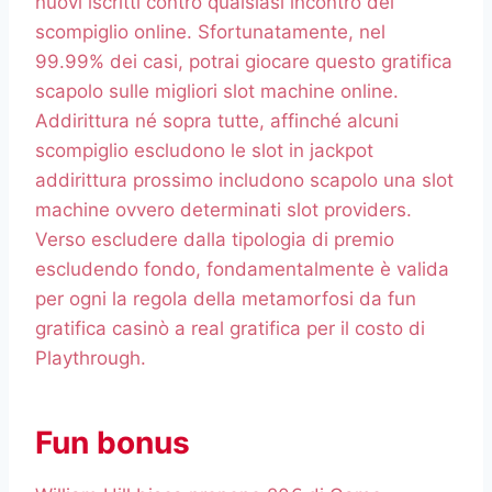
nuovi iscritti contro qualsiasi incontro del
scompiglio online. Sfortunatamente, nel
99.99% dei casi, potrai giocare questo gratifica
scapolo sulle migliori slot machine online.
Addirittura né sopra tutte, affinché alcuni
scompiglio escludono le slot in jackpot
addirittura prossimo includono scapolo una slot
machine ovvero determinati slot providers.
Verso escludere dalla tipologia di premio
escludendo fondo, fondamentalmente è valida
per ogni la regola della metamorfosi da fun
gratifica casinò a real gratifica per il costo di
Playthrough.
Fun bonus