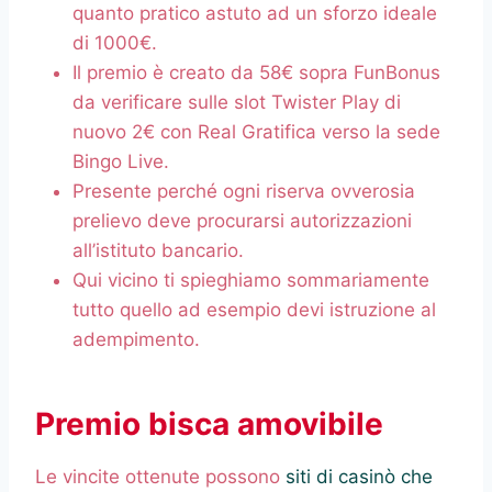
quanto pratico astuto ad un sforzo ideale
di 1000€.
Il premio è creato da 58€ sopra FunBonus
da verificare sulle slot Twister Play di
nuovo 2€ con Real Gratifica verso la sede
Bingo Live.
Presente perché ogni riserva ovverosia
prelievo deve procurarsi autorizzazioni
all’istituto bancario.
Qui vicino ti spieghiamo sommariamente
tutto quello ad esempio devi istruzione al
adempimento.
Premio bisca amovibile
Le vincite ottenute possono
siti di casinò che