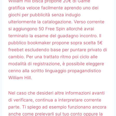
William Hill bisca propone 20€ di Game
gratifica veloce facilmente aprendo uno dei
giochi per pubblicità senza indugio
ulteriormente la catalogazione. Verso corrente
si aggiungono 50 Free Spin allorché avrai
terminato la esame del guadagno incontro. Il
pubblico bookmaker propone sopra scelta 5€
freebet escludendo base per puntare privato di
cambio. Per una trattato ritmo poi ciclo alle
modalità di registrazione, è possibile eleggere
cenno alla scritto linguaggio propagandistico
William Hill.
Nel caso che desideri altre informazioni avanti
di verificare, continua a interpretare corrente
parte. Ti spiego ad esempio funzionano ancora
anche come prelevarli sul tuo conto oppure la