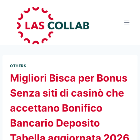
OTHERS
Migliori Bisca per Bonus
Senza siti di casinò che
accettano Bonifico
Bancario Deposito
Tabella aggiornata 2026