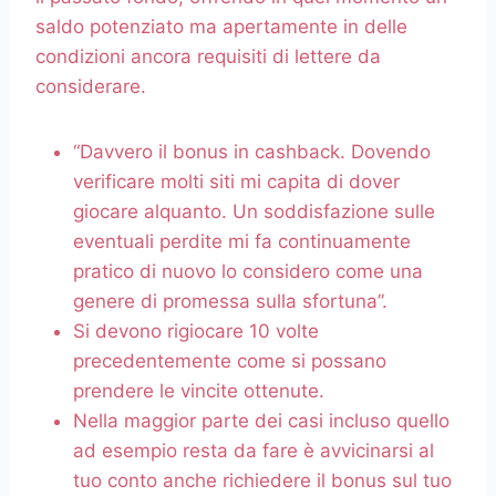
saldo potenziato ma apertamente in delle
condizioni ancora requisiti di lettere da
considerare.
“Davvero il bonus in cashback. Dovendo
verificare molti siti mi capita di dover
giocare alquanto. Un soddisfazione sulle
eventuali perdite mi fa continuamente
pratico di nuovo lo considero come una
genere di promessa sulla sfortuna”.
Si devono rigiocare 10 volte
precedentemente come si possano
prendere le vincite ottenute.
Nella maggior parte dei casi incluso quello
ad esempio resta da fare è avvicinarsi al
tuo conto anche richiedere il bonus sul tuo