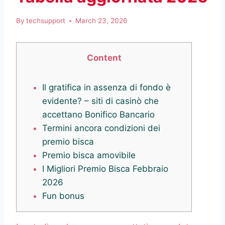
By
techsupport
March 23, 2026
Content
Il gratifica in assenza di fondo è
evidente? – siti di casinò che
accettano Bonifico Bancario
Termini ancora condizioni dei
premio bisca
Premio bisca amovibile
I Migliori Premio Bisca Febbraio
2026
Fun bonus