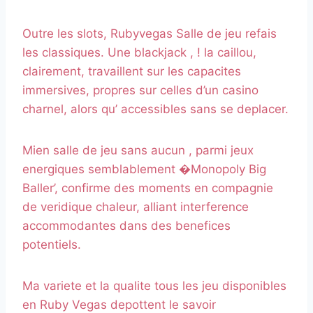
Outre les slots, Rubyvegas Salle de jeu refais
les classiques. Une blackjack , ! la caillou,
clairement, travaillent sur les capacites
immersives, propres sur celles d’un casino
charnel, alors qu’ accessibles sans se deplacer.
Mien salle de jeu sans aucun , parmi jeux
energiques semblablement �Monopoly Big
Baller’, confirme des moments en compagnie
de veridique chaleur, alliant interference
accommodantes dans des benefices
potentiels.
Ma variete et la qualite tous les jeu disponibles
en Ruby Vegas depottent le savoir