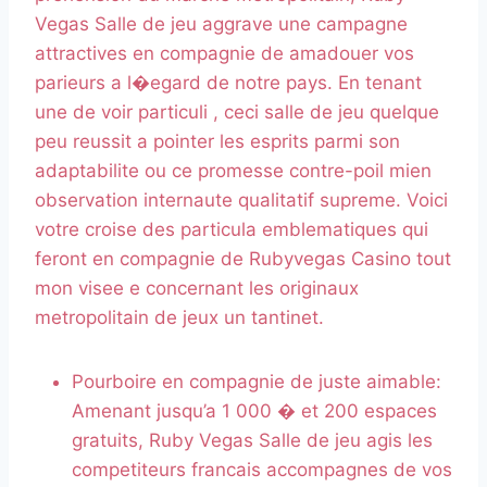
Vegas Salle de jeu aggrave une campagne
attractives en compagnie de amadouer vos
parieurs a l�egard de notre pays. En tenant
une de voir particuli , ceci salle de jeu quelque
peu reussit a pointer les esprits parmi son
adaptabilite ou ce promesse contre-poil mien
observation internaute qualitatif supreme. Voici
votre croise des particula emblematiques qui
feront en compagnie de Rubyvegas Casino tout
mon visee e concernant les originaux
metropolitain de jeux un tantinet.
Pourboire en compagnie de juste aimable:
Amenant jusqu’a 1 000 � et 200 espaces
gratuits, Ruby Vegas Salle de jeu agis les
competiteurs francais accompagnes de vos