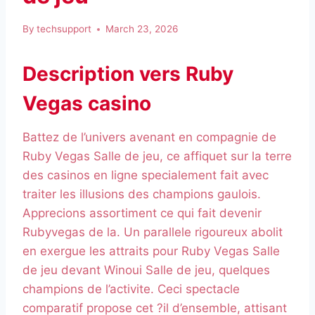
By
techsupport
March 23, 2026
Description vers Ruby
Vegas casino
Battez de l’univers avenant en compagnie de
Ruby Vegas Salle de jeu, ce affiquet sur la terre
des casinos en ligne specialement fait avec
traiter les illusions des champions gaulois.
Apprecions assortiment ce qui fait devenir
Rubyvegas de la. Un parallele rigoureux abolit
en exergue les attraits pour Ruby Vegas Salle
de jeu devant Winoui Salle de jeu, quelques
champions de l’activite. Ceci spectacle
comparatif propose cet ?il d’ensemble, attisant