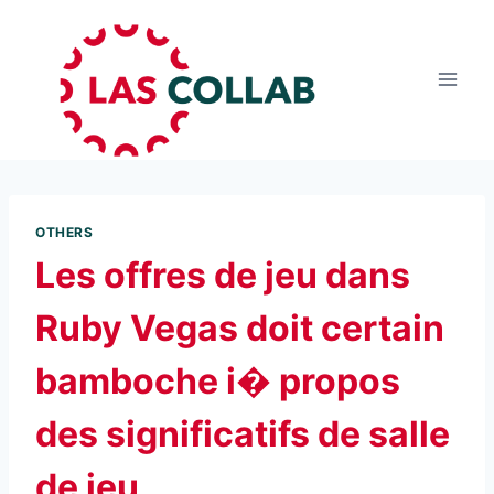
OTHERS
Les offres de jeu dans
Ruby Vegas doit certain
bamboche i� propos
des significatifs de salle
de jeu