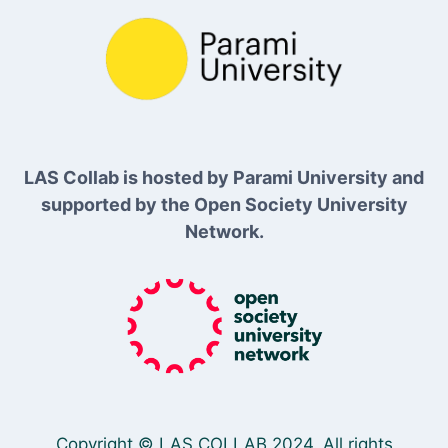
LAS Collab is hosted by Parami University and
supported by the Open Society University
Network.
Copyright © LAS COLLAB 2024. All rights