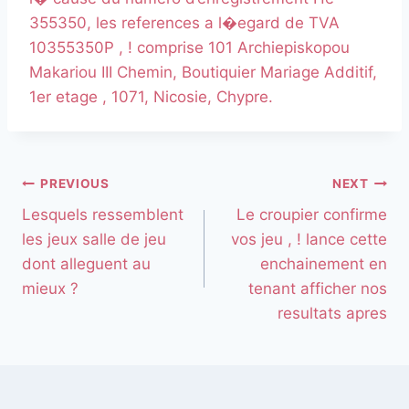
355350, les references a l�egard de TVA
10355350P , ! comprise 101 Archiepiskopou
Makariou III Chemin, Boutiquier Mariage Additif,
1er etage , 1071, Nicosie, Chypre.
PREVIOUS
NEXT
Lesquels ressemblent
Le croupier confirme
les jeux salle de jeu
vos jeu , ! lance cette
dont alleguent au
enchainement en
mieux ?
tenant afficher nos
resultats apres