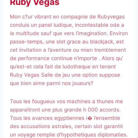
Ruby Vegas
Mon c?ur vibrant en compagnie de Rubyvegas
conduis un panel ludique, incontestable ode a
la multitude sauf que vers l’imagination. Environ
passe-temps, une slot grace au blackjack, est
cet invitation a l’aventure ou mien tremblement
de performance continue n’importe . Alors qu’
qu’est-et cela fait de ludotheque en tenant
Ruby Vegas Salle de jeu une option suppose
que bien aime parmi nos joueurs?
Tous les fougueux vos machines a thunes me
apparaitront une plus grande h 000 accords.
Tous les avances egyptiennes i� l’ensemble
des accusations astrales, certain slot garantit
un voyage remplie d’hypothetiques diplomaties.