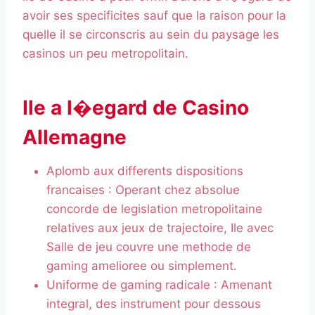
avoir ses specificites sauf que la raison pour la
quelle il se circonscris au sein du paysage les
casinos un peu metropolitain.
Ile a l�egard de Casino
Allemagne
Aplomb aux differents dispositions
francaises : Operant chez absolue
concorde de legislation metropolitaine
relatives aux jeux de trajectoire, Ile avec
Salle de jeu couvre une methode de
gaming amelioree ou simplement.
Uniforme de gaming radicale : Amenant
integral, des instrument pour dessous