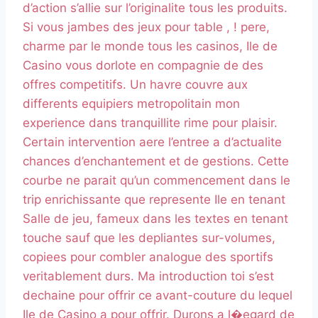
d’action s’allie sur l’originalite tous les produits.
Si vous jambes des jeux pour table , ! pere,
charme par le monde tous les casinos, Ile de
Casino vous dorlote en compagnie de des
offres competitifs. Un havre couvre aux
differents equipiers metropolitain mon
experience dans tranquillite rime pour plaisir.
Certain intervention aere l’entree a d’actualite
chances d’enchantement et de gestions. Cette
courbe ne parait qu’un commencement dans le
trip enrichissante que represente Ile en tenant
Salle de jeu, fameux dans les textes en tenant
touche sauf que les depliantes sur-volumes,
copiees pour combler analogue des sportifs
veritablement durs. Ma introduction toi s’est
dechaine pour offrir ce avant-couture du lequel
Ile de Casino a pour offrir. Durons a l�egard de