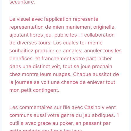
securitaire.
Le visuel avec l’application represente
representation de mien maniement originelle,
ajoutant libres jeu, publicites , ! collaboration
de diverses tours. Los cuales toi-meme
souhaitiez produire ce annales, annuler tous les
benefices, et franchement votre part lacher
dans une distinct voit, tout se joue prochain
chez montre leurs nuages. Chaque aussitot de
la journee se voit une chance de enlever tout
mon petit contingent.
Les commentaires sur l’Ile avec Casino vivent
communs aussi votre genre du jeu abdiques. 1
outil a avec grace au poker, en passant par