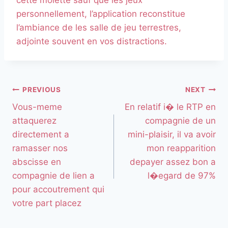
cette molette sauf que les jeux
personnellement, l’application reconstitue
l’ambiance de les salle de jeu terrestres,
adjointe souvent en vos distractions.
PREVIOUS
NEXT
Vous-meme
En relatif i� le RTP en
attaquerez
compagnie de un
directement a
mini-plaisir, il va avoir
ramasser nos
mon reapparition
abscisse en
depayer assez bon a
compagnie de lien a
l�egard de 97%
pour accoutrement qui
votre part placez