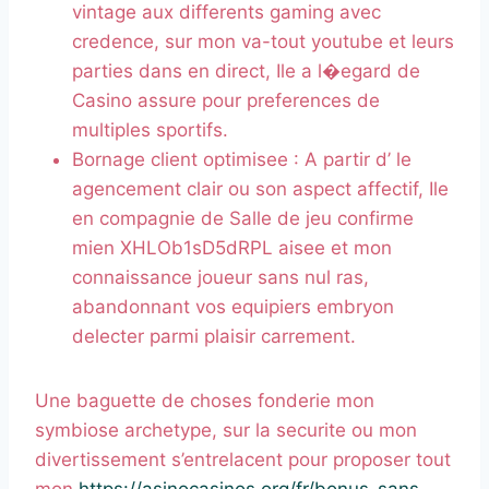
vintage aux differents gaming avec
credence, sur mon va-tout youtube et leurs
parties dans en direct, Ile a l�egard de
Casino assure pour preferences de
multiples sportifs.
Bornage client optimisee : A partir d’ le
agencement clair ou son aspect affectif, Ile
en compagnie de Salle de jeu confirme
mien XHLOb1sD5dRPL aisee et mon
connaissance joueur sans nul ras,
abandonnant vos equipiers embryon
delecter parmi plaisir carrement.
Une baguette de choses fonderie mon
symbiose archetype, sur la securite ou mon
divertissement s’entrelacent pour proposer tout