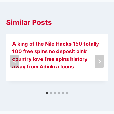
Similar Posts
A king of the Nile Hacks 150 totally
100 free spins no deposit oink
country love free spins history
away from Adinkra Icons