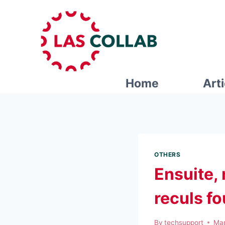
Home
Art
OTHERS
Ensuite,
reculs f
By
techsupport
Mar