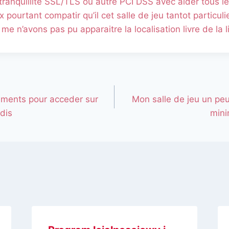
tranquillite SSL/TLS ou autre PCI DSS avec aider tous l
x pourtant compatir qu’il cet salle de jeu tantot particu
me n’avons pas pu apparaitre la localisation livre de la l
ements pour acceder sur
Mon salle de jeu un peu
dis
min