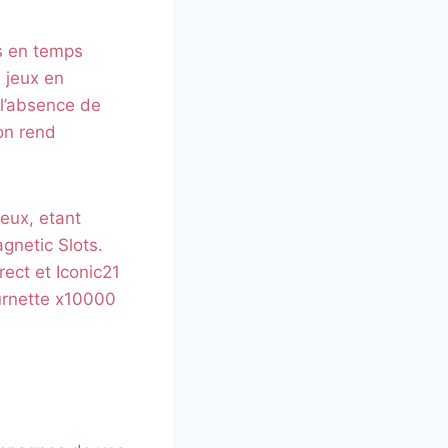
es en temps
s jeux en
l’absence de
on rend
Jeux, etant
gnetic Slots.
ect et Iconic21
ournette x10000