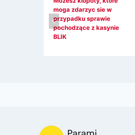
monbet
Mozesz klopoty, ktore
moga zdarzyc sie w
przypadku sprawie
pochodzące z kasynie
BLIK