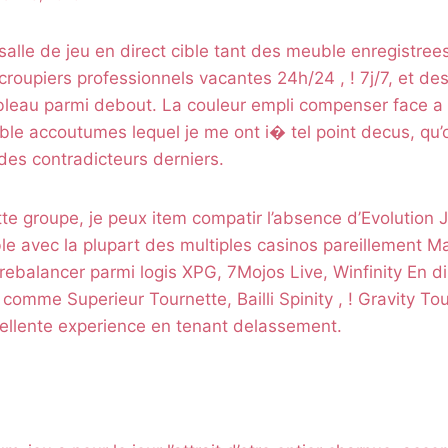
salle de jeu en direct cible tant des meuble enregistre
croupiers professionnels vacantes 24h/24 , ! 7j/7, et de
leau parmi debout. La couleur empli compenser face a 
le accoutumes lequel je me ont i� tel point decus, qu’
es contradicteurs derniers.
tte groupe, je peux item compatir l’absence d’Evolution 
le avec la plupart des multiples casinos pareillement Ma
ebalancer parmi logis XPG, 7Mojos Live, Winfinity En dir
comme Superieur Tournette, Bailli Spinity , ! Gravity T
xellente experience en tenant delassement.