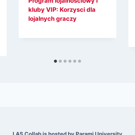
Program lojalnosciowy i
kluby VIP: Korzysci dla
lojalnych graczy
LAS Collab is hosted by Parami University