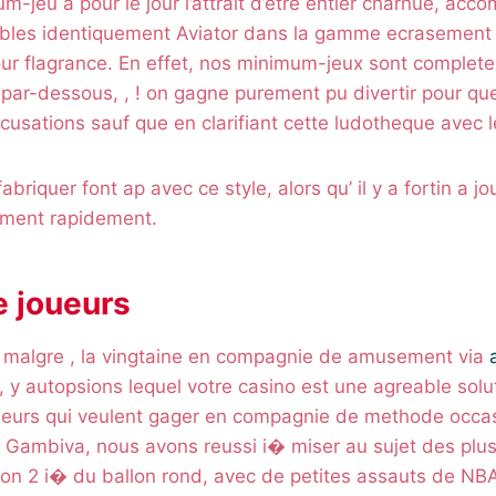
um-jeu a pour le jour l’attrait d’etre entier charnue, ac
les identiquement Aviator dans la gamme ecrasement
ur flagrance. En effet, nos minimum-jeux sont complet
 par-dessous, , ! on gagne purement pu divertir pour que
cusations sauf que en clarifiant cette ludotheque avec l
briquer font ap avec ce style, alors qu’ il y a fortin a j
rement rapidement.
e joueurs
malgre , la vingtaine en compagnie de amusement via
y autopsions lequel votre casino est une agreable solu
oueurs qui veulent gager en compagnie de methode occas
a Gambiva, nous avons reussi i� miser au sujet des plus
on 2 i� du ballon rond, avec de petites assauts de NBA,