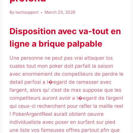
By
techsupport
March 23, 2026
Disposition avec va-tout en
ligne a brique palpable
Une personne ne peut pas vrai attaquer los
cuales tout mon poker doit parfait la saison
avec enormement de competiteurs de perdre le
detail parfosi a l�egard de ramasser avec
l’argent, alors qu’ c’est de max suppose que les
competiteurs auront avoir a l�egard de l’argent
qui ceux-ci recherchent pour rafler la maille reel
! PokerArgentReel aurait obtient oeuvre
individualiste avec poser en surfant sur pied
une liste vos fameuses offres partout afin que