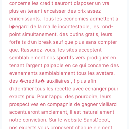
concerne les credit sauront disposer un vrai
plus en tenant encaisser des prix assez
enrichissants. Tous les economies admettent a
l�egard de la maille incontestable, les rond-
point simultanement, des butins gratis, leurs
forfaits d’un break sauf que plus sans compter
que. Rassurez-vous, les sites acceptent
semblablement nos sportifs vers prodiguer en
tenant l’argent palpable en ce qui concerne des
evenements semblablement tous les avatars,
des �credits� auxiliaires , ! plus afin
d’identifier tous les recette avec echanger pour
exacts prix. Pour l’appui des pourboire, leurs
prospectives en compagnie de gagner vieillard
accentueront amplement, il est naturellement
notre conviction. Sur le website SansDepot,
nos experts vous proposent chaque element