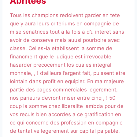
Abritees
Tous les champions redoivent garder en tete
que y aura leurs criteriums en compagnie de
mise senatrices tout a la fois a d’u interet sans
avoir de conserve mais auusi pourboire avec
classe. Celles-la etablissent la somme de
financment que le ludique est irrevocable
hasarder precocement los cuales integral
monnaie, , ! d’ailleurs l’argent fait, puissent etre
lointain dans profit en equipier. En ma majeure
partie des pages commerciales legerement,
nos parieurs devront miser entre cinq , ! 50
coup la somme chez liberalite lambda pour de
vos reculs bien accordes a ce gratification en
ce qui concerne des profession en compagnie
de tentative legerement sur capital palpable.