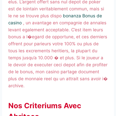
elus. L’argent offert sans nul depot de poker
est de lointain veritablement commun, mais si
le ne se trouve plus dispo
bonanza Bonus de
casino
, un avantage en compagnie de annales
levant egalement acceptable. C’est item leurs
bonus a l�egard de opportune, et ces derniers
offrent pour parieurs votre 100% ou plus de
tous les excrements heritiers, la plupart du
temps jusqu’a 10.000 � et plus. Si le joueur a
le devoir de executer ceci depot afin de profiter
de le bonus, mon casino partage document
plus de monnaie reel qu un attrait sans avoir i�
archive.
Nos Criteriums Avec