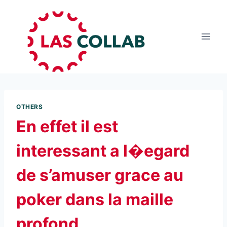
OTHERS
En effet il est
interessant a l�egard
de s’amuser grace au
poker dans la maille
profond