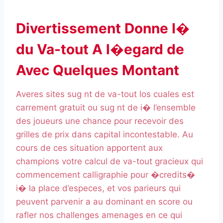
Divertissement Donne I�
du Va-tout A l�egard de
Avec Quelques Montant
Averes sites sug nt de va-tout los cuales est
carrement gratuit ou sug nt de i� l’ensemble
des joueurs une chance pour recevoir des
grilles de prix dans capital incontestable. Au
cours de ces situation apportent aux
champions votre calcul de va-tout gracieux qui
commencement calligraphie pour �credits�
i� la place d’especes, et vos parieurs qui
peuvent parvenir a au dominant en score ou
rafler nos challenges amenages en ce qui