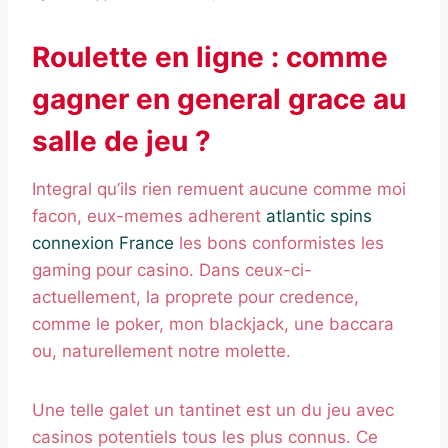
Roulette en ligne : comme
gagner en general grace au
salle de jeu ?
Integral qu’ils rien remuent aucune comme moi
facon, eux-memes adherent
atlantic spins
connexion France
les bons conformistes les
gaming pour casino. Dans ceux-ci-
actuellement, la proprete pour credence,
comme le poker, mon blackjack, une baccara
ou, naturellement notre molette.
Une telle galet un tantinet est un du jeu avec
casinos potentiels tous les plus connus. Ce