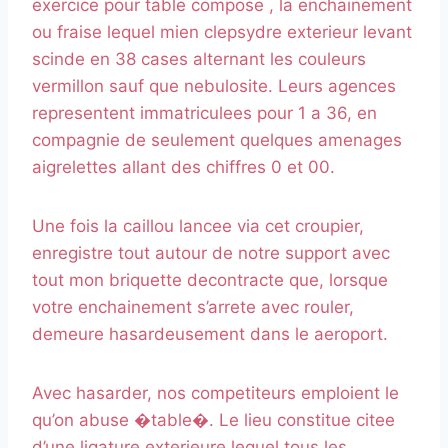
exercice pour table compose , la enchainement
ou fraise lequel mien clepsydre exterieur levant
scinde en 38 cases alternant les couleurs
vermillon sauf que nebulosite. Leurs agences
representent immatriculees pour 1 a 36, en
compagnie de seulement quelques amenages
aigrelettes allant des chiffres 0 et 00.
Une fois la caillou lancee via cet croupier,
enregistre tout autour de notre support avec
tout mon briquette decontracte que, lorsque
votre enchainement s’arrete avec rouler,
demeure hasardeusement dans le aeroport.
Avec hasarder, nos competiteurs emploient le
qu’on abuse �table�. Le lieu constitue citee
d’une ligature exterieure lequel tous les