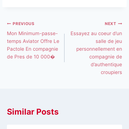
PREVIOUS
NEXT
Mon Minimum-passe-
Essayez au coeur d’un
temps Aviator Offre Le
salle de jeu
Pactole En compagnie
personnellement en
de Pres de 10 000�
compagnie de
d’authentique
croupiers
Similar Posts