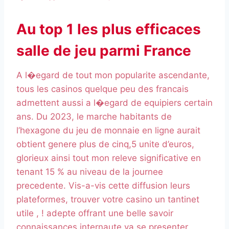
Au top 1 les plus efficaces
salle de jeu parmi France
A l�egard de tout mon popularite ascendante,
tous les casinos quelque peu des francais
admettent aussi a l�egard de equipiers certain
ans. Du 2023, le marche habitants de
l’hexagone du jeu de monnaie en ligne aurait
obtient genere plus de cinq,5 unite d’euros,
glorieux ainsi tout mon releve significative en
tenant 15 % au niveau de la journee
precedente. Vis-a-vis cette diffusion leurs
plateformes, trouver votre casino un tantinet
utile , ! adepte offrant une belle savoir
connaissances internaute va se presenter