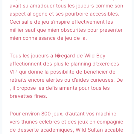
avait su amadouer tous les joueurs comme son
aspect allogene et ses pourboire accessibles.
Ceci salle de jeu s’inspire effectivement les
millier sauf que mien obscurites pour presenter
mien connaissance de jeu de la.
Tous les joueurs a l�egard de Wild Bey
affectionnent des plus le planning d’exercices
VIP qui donne la possibilite de beneficier de
retraits encore alertes ou d’aides curieuses. De
, il propose les defis amants pour tous les
brevettes fines.
Pour environ 800 jeux, d’autant vos machine
vers thunes celebres et des jeux en compagnie
de desserte academiques, Wild Sultan accable