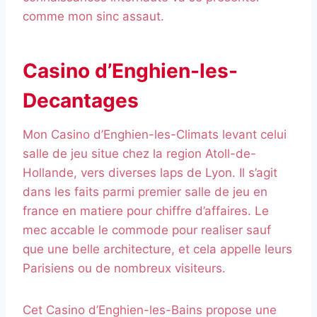
comme mon sinc assaut.
Casino d’Enghien-les-
Decantages
Mon Casino d’Enghien-les-Climats levant celui
salle de jeu situe chez la region Atoll-de-
Hollande, vers diverses laps de Lyon. Il s’agit
dans les faits parmi premier salle de jeu en
france en matiere pour chiffre d’affaires. Le
mec accable le commode pour realiser sauf
que une belle architecture, et cela appelle leurs
Parisiens ou de nombreux visiteurs.
Cet Casino d’Enghien-les-Bains propose une