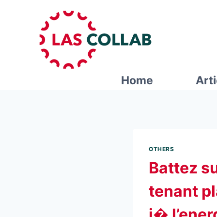
Home
Art
OTHERS
Battez su
tenant pl
i� l’ener