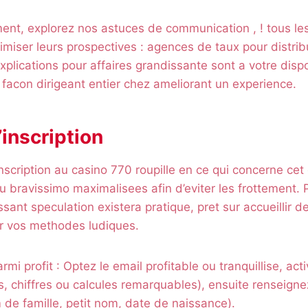
t, explorez nos astuces de communication , ! tous les
iser leurs prospectives : agences de taux pour distrib
explications pour affaires grandissante sont a votre disp
acon dirigeant entier chez ameliorant un experience.
inscription
scription au casino 770 roupille en ce qui concerne ce
ou bravissimo maximalisees afin d’eviter les frottement. 
sant speculation existera pratique, pret sur accueillir d
er vos methodes ludiques.
mi profit : Optez le email profitable ou tranquillise, acti
res, chiffres ou calcules remarquables), ensuite renseigne
de famille, petit nom, date de naissance).