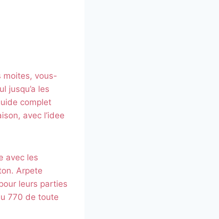
s moites, vous-
l jusqu’a les
guide complet
ison, avec l’idee
e avec les
ton. Arpete
pour leurs parties
jeu 770 de toute