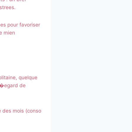
strees.
es pour favoriser
me mien
litaine, quelque
 l�egard de
e des mois (conso