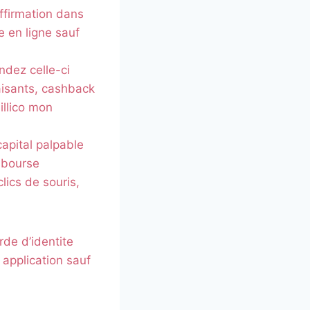
affirmation dans
e en ligne sauf
ndez celle-ci
laisants, cashback
llico mon
apital palpable
 bourse
lics de souris,
de d’identite
 application sauf